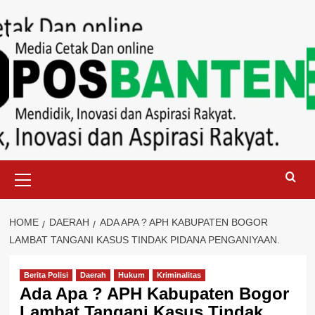
Skip
to
content
Primary
Menu
HOME
DAERAH
ADA APA ? APH KABUPATEN BOGOR
LAMBAT TANGANI KASUS TINDAK PIDANA PENGANIYAAN.
Berita Polisi
Daerah
Hukum
Kriminalitas
Ada Apa ? APH Kabupaten Bogor
Lambat Tangani Kasus Tindak