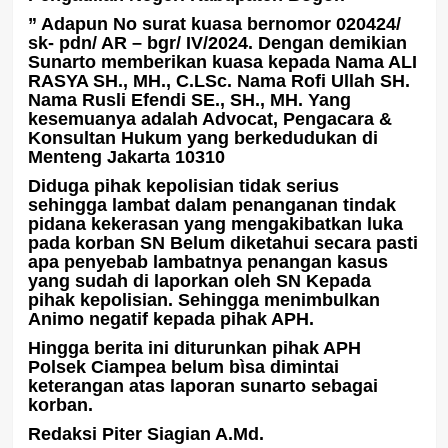
” Adapun No surat kuasa bernomor 020424/
sk- pdn/ AR – bgr/ IV/2024. Dengan demikian
Sunarto memberikan kuasa kepada Nama ALI
RASYA SH., MH., C.LSc. Nama Rofi Ullah SH.
Nama Rusli Efendi SE., SH., MH. Yang
kesemuanya adalah Advocat, Pengacara &
Konsultan Hukum yang berkedudukan di
Menteng Jakarta 10310
Diduga pihak kepolisian tidak serius
sehingga lambat dalam penanganan tindak
pidana kekerasan yang mengakibatkan luka
pada korban SN Belum diketahui secara pasti
apa penyebab lambatnya penangan kasus
yang sudah di laporkan oleh SN Kepada
pihak kepolisian. Sehingga menimbulkan
Animo negatif kepada pihak APH.
Hingga berita ini diturunkan pihak APH
Polsek Ciampea belum bìsa dimintai
keterangan atas laporan sunarto sebagai
korban.
Redaksi Piter Siagian A.Md.