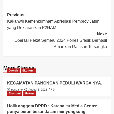
Post
Previous:
Kakanwil Kemenkumham Apresiasi Pemprov Jatim
navigation
yang Deklarasikan P2HAM
Next:
Operasi Pekat Semeru 2024 Polres Gresik Berhasil
Amankan Ratusan Tersangka
More Stories
Daerah
Ekonomi
KECAMATAN PANONGAN PEDULI WARGA NYA.
posbante
August 5, 2026
0
Ekonomi
Hukum
Holik anggota DPRD : Karena itu Media Center
punya peran besar dalam menyongsong