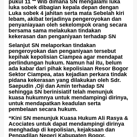
pukul 11 ⁰⁰ Wib dimana SN mengalami luka
luka sobek dibagian kepala depan dengan
Luka sobek 4 jahitan serta mata Sebelah kiri
lebam, akibat terjadinya pengeroyokan dan
penyaniayaan oleh sekelompok orang secara
bersama sama melakukan tindakan
kekerasan dan penganiyaan terhadap SN
Selanjut SN melaporkan tindakan
pengeroyokan dan penganiyaan tersebut
kepihak kepolisian Ciampea agar mendapat
perlindungan hukum. Namun hal itu, belum
ada kabar dari pihak kepolisiaan Resor Bogor
Sektor Ciampea, atas kejadian perkara tindak
pidana kekerasan yang dilakukan oleh Sdr.
Saepudin ,Oji dan Amin terhadap SN
sehingga SN berinisiatif telah menunjuk
kuasa hukumnya untuk mendampingi dirinya,
untuk mendapatkan keadulan serta
pembelaan secara hukum.
“Kini SN menunjuk Kuasa Hukum Ali Rasya &
Acociates untuk dapat mendampingi dirinya
menghadap di kepolisian, kejaksaan dan
Pengadilan Negeri Kabupaten Bogor.