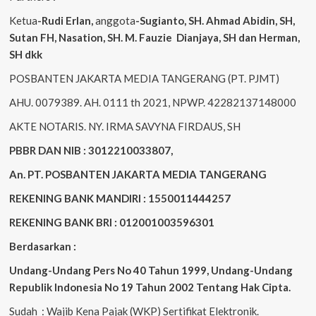
Ketua
-Rudi
Erlan
,
anggota
-Sugianto
, SH. Ahmad
Abidin
, SH,
Sutan
FH,
Nasation
, SH. M.
Fauzie
Dianjaya
, SH dan Herman,
SH dkk
POSBANTEN JAKARTA MEDIA TANGERANG (PT. PJMT)
AHU. 0079389. AH. 0111 th 2021, NPWP. 42282137148000
AKTE NOTARIS. NY. IRMA SAVYNA FIRDAUS, SH
PBBR DAN NIB : 3012210033807,
An. PT. POSBANTEN JAKARTA MEDIA TANGERANG
REKENING BANK MANDIRI : 1550011444257
REKENING BANK BRI : 012001003596301
Berdasarkan :
Undang-Undang Pers No 40 Tahun 1999,
Undang-Undang
Republik Indonesia No 19 Tahun 2002 Tentang Hak Cipta
.
Sudah : Wajib Kena Pajak (WKP) Sertifikat Elektronik.