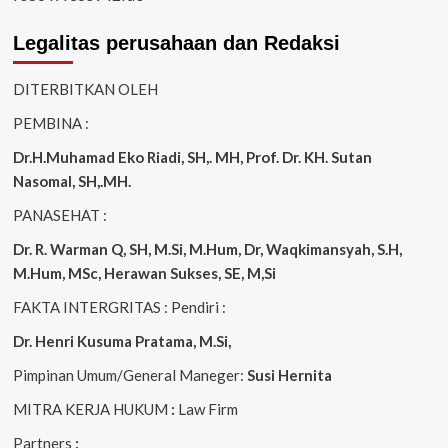
Legalitas perusahaan dan Redaksi
DITERBITKAN OLEH
PEMBINA :
Dr.H.Muhamad
Eko
Riadi
, SH,. MH
, Prof. Dr. KH. Sutan
Nasomal, SH,.MH.
PANASEHAT :
Dr. R. Warman Q, SH, M.Si, M.Hum
,
Dr, Waqkimansyah, S.H,
M.Hum, MSc
,
Herawan Sukses, SE, M,Si
FAKTA INTERGRITAS : Pendiri :
Dr. Henri
Kusuma
Pratama, M.Si
,
Pimpinan Umum/General Maneger:
Susi
Hernita
MITRA KERJA HUKUM
:
Law Firm
Partners
: