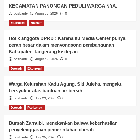
KECAMATAN PANONGAN PEDULI WARGA NYA.
posbante
August 5, 2026
0
Ekonomi
Hukum
Holik anggota DPRD : Karena itu Media Center punya
peran besar dalam menyongsong pembangunan
Kabupaten Tangerang ke depan.
posbante
August 2, 2026
0
Daerah
Ekonomi
Warga Kelurahan Kadu Agung, Siti Juleha, mengaku
bersyukur atas bantuan air bersih.
posbante
July 29, 2026
0
Daerah
Parlamen
Bursah Zarnubi, menekankan bahwa keberhasilan
penyelenggaraan pemerintahan daerah.
posbante
July 25, 2026
0