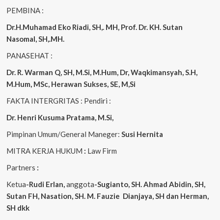
PEMBINA :
Dr.H.Muhamad
Eko
Riadi
, SH,. MH
, Prof. Dr. KH. Sutan
Nasomal, SH,.MH.
PANASEHAT :
Dr. R. Warman Q, SH, M.Si, M.Hum
,
Dr, Waqkimansyah, S.H,
M.Hum, MSc
,
Herawan Sukses, SE, M,Si
FAKTA INTERGRITAS : Pendiri :
Dr. Henri
Kusuma
Pratama, M.Si
,
Pimpinan Umum/General Maneger:
Susi
Hernita
MITRA KERJA HUKUM
:
Law Firm
Partners
:
Ketua
-Rudi
Erlan
,
anggota
-Sugianto
, SH. Ahmad
Abidin
, SH,
Sutan
FH,
Nasation
, SH. M.
Fauzie
Dianjaya
, SH dan Herman,
SH dkk