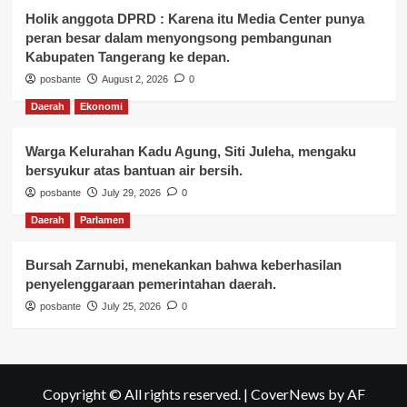
Holik anggota DPRD : Karena itu Media Center punya
peran besar dalam menyongsong pembangunan
Kabupaten Tangerang ke depan.
posbante
August 2, 2026
0
Daerah
Ekonomi
Warga Kelurahan Kadu Agung, Siti Juleha, mengaku
bersyukur atas bantuan air bersih.
posbante
July 29, 2026
0
Daerah
Parlamen
Bursah Zarnubi, menekankan bahwa keberhasilan
penyelenggaraan pemerintahan daerah.
posbante
July 25, 2026
0
Copyright © All rights reserved.
|
CoverNews
by AF