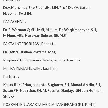
Dr.H.Muhamad
Eko
Riadi
, SH,. MH
, Prof. Dr. KH. Sutan
Nasomal, SH,.MH.
PANASEHAT :
Dr. R. Warman Q, SH, M.Si, M.Hum
,
Dr, Waqkimansyah, S.H,
M.Hum, MSc
,
Herawan Sukses, SE, M,Si
FAKTA INTERGRITAS : Pendiri :
Dr. Henri
Kusuma
Pratama, M.Si
,
Pimpinan Umum/General Maneger:
Susi
Hernita
MITRA KERJA HUKUM
:
Law Firm
Partners
:
Ketua
-Rudi
Erlan
,
anggota
-Sugianto
, SH. Ahmad
Abidin
, SH,
Sutan
FH,
Nasation
, SH. M.
Fauzie
Dianjaya
, SH dan Herman,
SH dkk
POSBANTEN JAKARTA MEDIA TANGERANG (PT. PJMT)