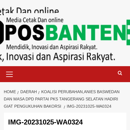
Skip
to
content
Primary
Menu
HOME
DAERAH
KOALISI PERUBAHAN,ANIES BASWEDAN
DAN MASA DPD PARTAI PKS TANGERANG SELATAN HADIRI
GIAT PENGUKUHAN BAKORSI
IMG-20231025-WA0324
IMG-20231025-WA0324