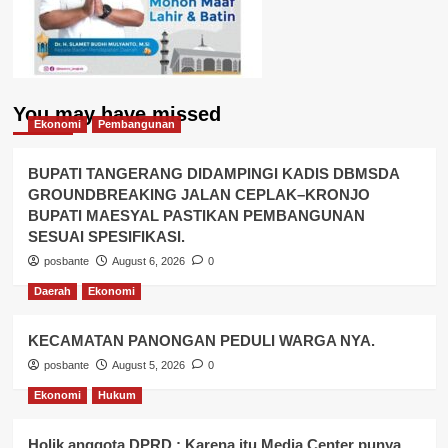
You may have missed
Ekonomi
Pembangunan
BUPATI TANGERANG DIDAMPINGI KADIS DBMSDA
GROUNDBREAKING JALAN CEPLAK–KRONJO
BUPATI MAESYAL PASTIKAN PEMBANGUNAN
SESUAI SPESIFIKASI.
posbante
August 6, 2026
0
Daerah
Ekonomi
KECAMATAN PANONGAN PEDULI WARGA NYA.
posbante
August 5, 2026
0
Ekonomi
Hukum
Holik anggota DPRD : Karena itu Media Center punya