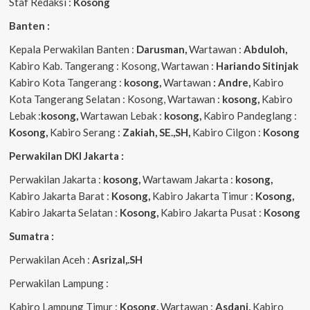
Staf Redaksi :
Kosong
Banten :
Kepala Perwakilan Banten :
Darusman,
Wartawan :
Abduloh,
Kabiro Kab. Tangerang : Kosong, Wartawan :
Hariando Sitinjak
Kabiro Kota Tangerang :
kosong,
Wartawan
: Andre,
Kabiro
Kota Tangerang Selatan : Kosong, Wartawan :
kosong,
Kabiro
Lebak :
kosong,
Wartawan Lebak :
kosong,
Kabiro Pandeglang :
Kosong,
Kabiro Serang :
Zakiah, SE.,SH,
Kabiro Cilgon :
Kosong
Perwakilan DKI Jakarta :
Perwakilan Jakarta :
kosong,
Wartawam Jakarta :
kosong,
Kabiro Jakarta Barat :
Kosong,
Kabiro Jakarta Timur :
Kosong,
Kabiro Jakarta Selatan :
Kosong,
Kabiro Jakarta Pusat :
Kosong
Sumatra :
Perwakilan Aceh :
Asrizal,.SH
Perwakilan Lampung :
Kabiro Lampung Timur :
Kosong,
Wartawan :
Asdani,
Kabiro