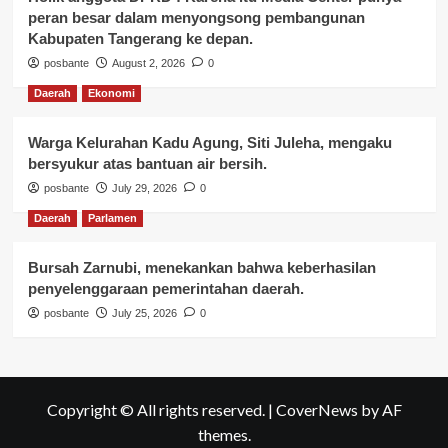
peran besar dalam menyongsong pembangunan
Kabupaten Tangerang ke depan.
posbante
August 2, 2026
0
Daerah
Ekonomi
Warga Kelurahan Kadu Agung, Siti Juleha, mengaku
bersyukur atas bantuan air bersih.
posbante
July 29, 2026
0
Daerah
Parlamen
Bursah Zarnubi, menekankan bahwa keberhasilan
penyelenggaraan pemerintahan daerah.
posbante
July 25, 2026
0
Copyright © All rights reserved.
|
CoverNews
by AF
themes.