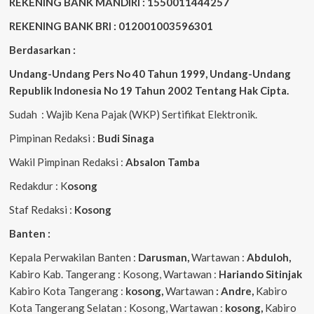
REKENING BANK MANDIRI : 1550011444257
REKENING BANK BRI : 012001003596301
Berdasarkan :
Undang-Undang Pers No 40 Tahun 1999,
Undang-Undang
Republik Indonesia No 19 Tahun 2002 Tentang Hak Cipta
.
Sudah : Wajib Kena Pajak (WKP) Sertifikat Elektronik.
Pimpinan Redaksi :
Budi Sinaga
Wakil Pimpinan Redaksi :
Absalon Tamba
Redakdur : K
osong
Staf Redaksi :
Kosong
Banten :
Kepala Perwakilan Banten :
Darusman,
Wartawan :
Abduloh,
Kabiro Kab. Tangerang : Kosong, Wartawan :
Hariando Sitinjak
Kabiro Kota Tangerang :
kosong,
Wartawan
: Andre,
Kabiro
Kota Tangerang Selatan : Kosong, Wartawan :
kosong,
Kabiro