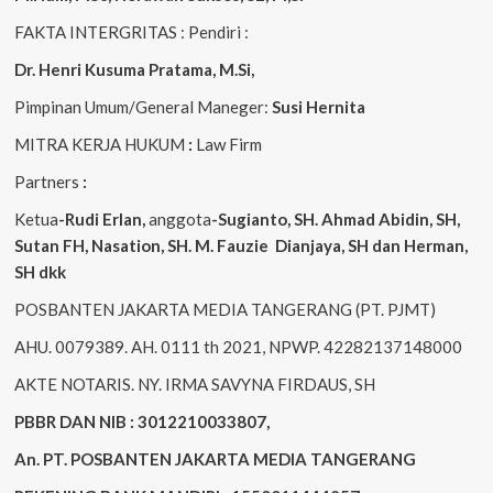
FAKTA INTERGRITAS : Pendiri :
Dr. Henri
Kusuma
Pratama, M.Si
,
Pimpinan Umum/General Maneger:
Susi
Hernita
MITRA KERJA HUKUM
:
Law Firm
Partners
:
Ketua
-Rudi
Erlan
,
anggota
-Sugianto
, SH. Ahmad
Abidin
, SH,
Sutan
FH,
Nasation
, SH. M.
Fauzie
Dianjaya
, SH dan Herman,
SH dkk
POSBANTEN JAKARTA MEDIA TANGERANG (PT. PJMT)
AHU. 0079389. AH. 0111 th 2021, NPWP. 42282137148000
AKTE NOTARIS. NY. IRMA SAVYNA FIRDAUS, SH
PBBR DAN NIB : 3012210033807,
An. PT. POSBANTEN JAKARTA MEDIA TANGERANG