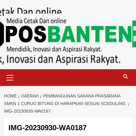
Skip
to
content
Primary
Menu
HOME
DAERAH
PEMBANGUNAN SARANA PRASARANA
SMKN 1 CURUG BITUNG DI HARAPKAN SESUAI SCEDULING.
IMG-20230930-WA0187
IMG-20230930-WA0187