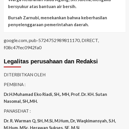
bersyukur atas bantuan air bersih.
Bursah Zarnubi, menekankan bahwa keberhasilan
penyelenggaraan pemerintahan daerah.
google.com, pub-5724752989811170, DIRECT,
f08c47fec0942fa0
Legalitas perusahaan dan Redaksi
DITERBITKAN OLEH
PEMBINA :
Dr.H.Muhamad
Eko
Riadi
, SH,. MH
, Prof. Dr. KH. Sutan
Nasomal, SH,.MH.
PANASEHAT :
Dr. R. Warman Q, SH, M.Si, M.Hum
,
Dr, Waqkimansyah, S.H,
M.Hum, MSc
,
Herawan Sukses, SE, M,Si