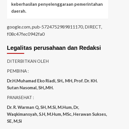
keberhasilan penyelenggaraan pemerintahan
daerah.
google.com, pub-5724752989811170, DIRECT,
f08c47fec0942fa0
Legalitas perusahaan dan Redaksi
DITERBITKAN OLEH
PEMBINA :
Dr.H.Muhamad
Eko
Riadi
, SH,. MH
, Prof. Dr. KH.
Sutan Nasomal, SH,.MH.
PANASEHAT :
Dr. R. Warman Q, SH, M.Si, M.Hum
,
Dr,
Waqkimansyah, S.H, M.Hum, MSc
,
Herawan Sukses,
SE, M,Si