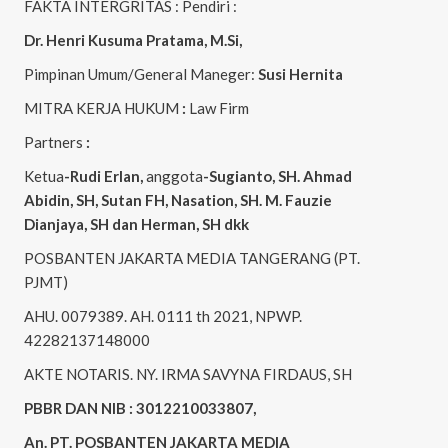
FAKTA INTERGRITAS : Pendiri :
Dr. Henri
Kusuma
Pratama, M.Si
,
Pimpinan Umum/General Maneger:
Susi
Hernita
MITRA KERJA HUKUM
:
Law Firm
Partners
:
Ketua
-Rudi
Erlan
,
anggota
-Sugianto
, SH. Ahmad
Abidin
, SH,
Sutan
FH,
Nasation
, SH. M.
Fauzie
Dianjaya
, SH dan Herman, SH dkk
POSBANTEN JAKARTA MEDIA TANGERANG (PT.
PJMT)
AHU. 0079389. AH. 0111 th 2021, NPWP.
42282137148000
AKTE NOTARIS. NY. IRMA SAVYNA FIRDAUS, SH
PBBR DAN NIB : 3012210033807,
An. PT. POSBANTEN JAKARTA MEDIA