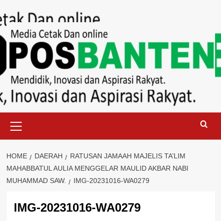
Skip
to
content
Primary
Menu
HOME
DAERAH
RATUSAN JAMAAH MAJELIS TA’LIM
MAHABBATUL AULIA MENGGELAR MAULID AKBAR NABI
MUHAMMAD SAW.
IMG-20231016-WA0279
IMG-20231016-WA0279