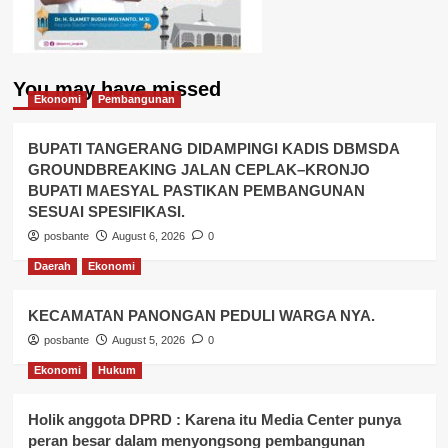
You may have missed
Ekonomi
Pembangunan
BUPATI TANGERANG DIDAMPINGI KADIS DBMSDA
GROUNDBREAKING JALAN CEPLAK–KRONJO
BUPATI MAESYAL PASTIKAN PEMBANGUNAN
SESUAI SPESIFIKASI.
posbante
August 6, 2026
0
Daerah
Ekonomi
KECAMATAN PANONGAN PEDULI WARGA NYA.
posbante
August 5, 2026
0
Ekonomi
Hukum
Holik anggota DPRD : Karena itu Media Center punya
peran besar dalam menyongsong pembangunan