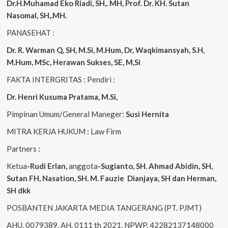
Dr.H.Muhamad
Eko
Riadi
, SH,. MH
, Prof. Dr. KH. Sutan
Nasomal, SH,.MH.
PANASEHAT :
Dr. R. Warman Q, SH, M.Si, M.Hum
,
Dr, Waqkimansyah, S.H,
M.Hum, MSc
,
Herawan Sukses, SE, M,Si
FAKTA INTERGRITAS : Pendiri :
Dr. Henri
Kusuma
Pratama, M.Si
,
Pimpinan Umum/General Maneger:
Susi
Hernita
MITRA KERJA HUKUM
:
Law Firm
Partners
:
Ketua
-Rudi
Erlan
,
anggota
-Sugianto
, SH. Ahmad
Abidin
, SH,
Sutan
FH,
Nasation
, SH. M.
Fauzie
Dianjaya
, SH dan Herman,
SH dkk
POSBANTEN JAKARTA MEDIA TANGERANG (PT. PJMT)
AHU. 0079389. AH. 0111 th 2021, NPWP. 42282137148000