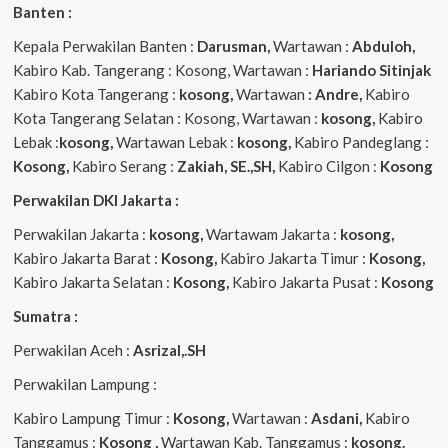
Banten :
Kepala Perwakilan Banten :
Darusman,
Wartawan :
Abduloh,
Kabiro Kab. Tangerang : Kosong, Wartawan :
Hariando Sitinjak
Kabiro Kota Tangerang :
kosong,
Wartawan
: Andre,
Kabiro
Kota Tangerang Selatan : Kosong, Wartawan :
kosong,
Kabiro
Lebak :
kosong,
Wartawan Lebak :
kosong,
Kabiro Pandeglang :
Kosong,
Kabiro Serang :
Zakiah, SE.,SH,
Kabiro Cilgon :
Kosong
Perwakilan DKI Jakarta :
Perwakilan Jakarta :
kosong,
Wartawam Jakarta :
kosong,
Kabiro Jakarta Barat :
Kosong,
Kabiro Jakarta Timur :
Kosong,
Kabiro Jakarta Selatan :
Kosong,
Kabiro Jakarta Pusat :
Kosong
Sumatra :
Perwakilan Aceh :
Asrizal,.SH
Perwakilan Lampung :
Kabiro Lampung Timur :
Kosong,
Wartawan :
Asdani,
Kabiro
Tanggamus :
Kosong ,
Wartawan Kab. Tanggamus :
kosong.