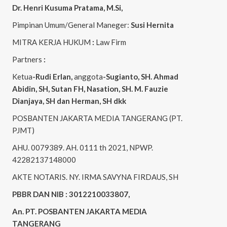
Dr. Henri
Kusuma
Pratama, M.Si
,
Pimpinan Umum/General Maneger:
Susi
Hernita
MITRA KERJA HUKUM
:
Law Firm
Partners
:
Ketua
-Rudi
Erlan
,
anggota
-Sugianto
, SH. Ahmad
Abidin
, SH,
Sutan
FH,
Nasation
, SH. M.
Fauzie
Dianjaya
, SH dan Herman, SH dkk
POSBANTEN JAKARTA MEDIA TANGERANG (PT.
PJMT)
AHU. 0079389. AH. 0111 th 2021, NPWP.
42282137148000
AKTE NOTARIS. NY. IRMA SAVYNA FIRDAUS, SH
PBBR DAN NIB : 3012210033807,
An. PT. POSBANTEN JAKARTA MEDIA
TANGERANG