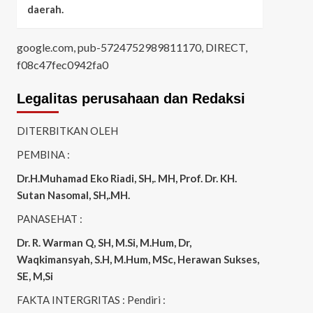
daerah.
google.com, pub-5724752989811170, DIRECT,
f08c47fec0942fa0
Legalitas perusahaan dan Redaksi
DITERBITKAN OLEH
PEMBINA :
Dr.H.Muhamad
Eko
Riadi
, SH,. MH
, Prof. Dr. KH.
Sutan Nasomal, SH,.MH.
PANASEHAT :
Dr. R. Warman Q, SH, M.Si, M.Hum
,
Dr,
Waqkimansyah, S.H, M.Hum, MSc
,
Herawan Sukses,
SE, M,Si
FAKTA INTERGRITAS : Pendiri :