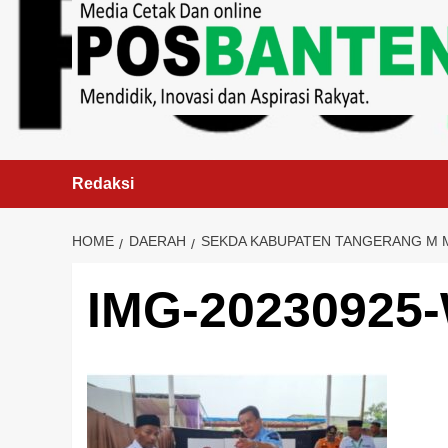
content
Redaksi
HOME
DAERAH
SEKDA KABUPATEN TANGERANG M M
IMG-20230925