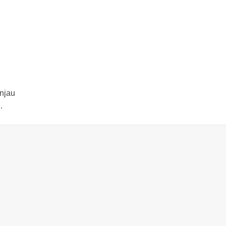
njau
.