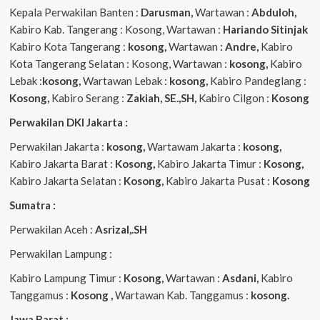
Kepala Perwakilan Banten :
Darusman,
Wartawan :
Abduloh,
Kabiro Kab. Tangerang : Kosong, Wartawan :
Hariando Sitinjak
Kabiro Kota Tangerang :
kosong,
Wartawan
: Andre,
Kabiro
Kota Tangerang Selatan : Kosong, Wartawan :
kosong,
Kabiro
Lebak :
kosong,
Wartawan Lebak :
kosong,
Kabiro Pandeglang :
Kosong,
Kabiro Serang :
Zakiah, SE.,SH,
Kabiro Cilgon :
Kosong
Perwakilan DKI Jakarta :
Perwakilan Jakarta :
kosong,
Wartawam Jakarta :
kosong,
Kabiro Jakarta Barat :
Kosong,
Kabiro Jakarta Timur :
Kosong,
Kabiro Jakarta Selatan :
Kosong,
Kabiro Jakarta Pusat :
Kosong
Sumatra :
Perwakilan Aceh :
Asrizal,.SH
Perwakilan Lampung :
Kabiro Lampung Timur :
Kosong,
Wartawan :
Asdani,
Kabiro
Tanggamus :
Kosong ,
Wartawan Kab. Tanggamus :
kosong.
Jawa Barat :