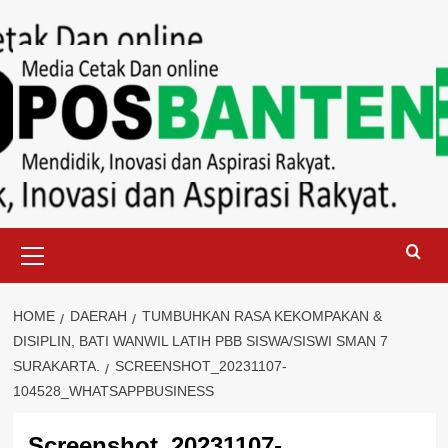
Skip
to
content
Primary
Menu
HOME
DAERAH
TUMBUHKAN RASA KEKOMPAKAN &
DISIPLIN, BATI WANWIL LATIH PBB SISWA/SISWI SMAN 7
SURAKARTA.
SCREENSHOT_20231107-
104528_WHATSAPPBUSINESS
Screenshot_20231107-