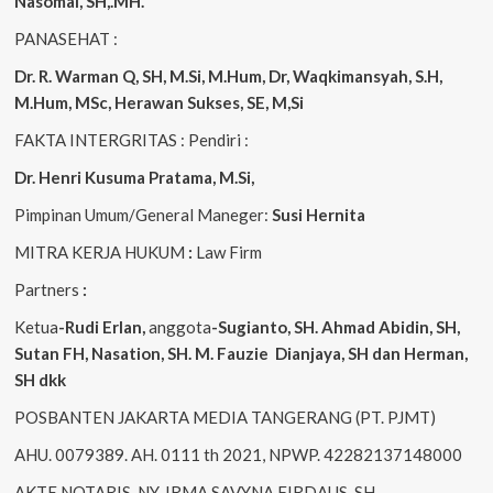
Nasomal, SH,.MH.
PANASEHAT :
Dr. R. Warman Q, SH, M.Si, M.Hum
,
Dr, Waqkimansyah, S.H,
M.Hum, MSc
,
Herawan Sukses, SE, M,Si
FAKTA INTERGRITAS : Pendiri :
Dr. Henri
Kusuma
Pratama, M.Si
,
Pimpinan Umum/General Maneger:
Susi
Hernita
MITRA KERJA HUKUM
:
Law Firm
Partners
:
Ketua
-Rudi
Erlan
,
anggota
-Sugianto
, SH. Ahmad
Abidin
, SH,
Sutan
FH,
Nasation
, SH. M.
Fauzie
Dianjaya
, SH dan Herman,
SH dkk
POSBANTEN JAKARTA MEDIA TANGERANG (PT. PJMT)
AHU. 0079389. AH. 0111 th 2021, NPWP. 42282137148000
AKTE NOTARIS. NY. IRMA SAVYNA FIRDAUS, SH