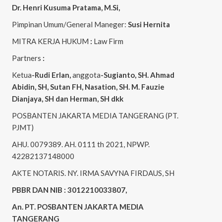
Dr. Henri
Kusuma
Pratama, M.Si
,
Pimpinan Umum/General Maneger:
Susi
Hernita
MITRA KERJA HUKUM
:
Law Firm
Partners
:
Ketua
-Rudi
Erlan
,
anggota
-Sugianto
, SH. Ahmad
Abidin
, SH,
Sutan
FH,
Nasation
, SH. M.
Fauzie
Dianjaya
, SH dan Herman, SH dkk
POSBANTEN JAKARTA MEDIA TANGERANG (PT.
PJMT)
AHU. 0079389. AH. 0111 th 2021, NPWP.
42282137148000
AKTE NOTARIS. NY. IRMA SAVYNA FIRDAUS, SH
PBBR DAN NIB : 3012210033807,
An. PT. POSBANTEN JAKARTA MEDIA
TANGERANG