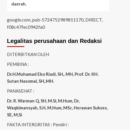
daerah.
google.com, pub-5724752989811170, DIRECT,
f08c47fec0942fa0
Legalitas perusahaan dan Redaksi
DITERBITKAN OLEH
PEMBINA :
Dr.H.Muhamad
Eko
Riadi
, SH,. MH
, Prof. Dr. KH.
Sutan Nasomal, SH,.MH.
PANASEHAT :
Dr. R. Warman Q, SH, M.Si, M.Hum
,
Dr,
Waqkimansyah, S.H, M.Hum, MSc
,
Herawan Sukses,
SE, M,Si
FAKTA INTERGRITAS : Pendiri :