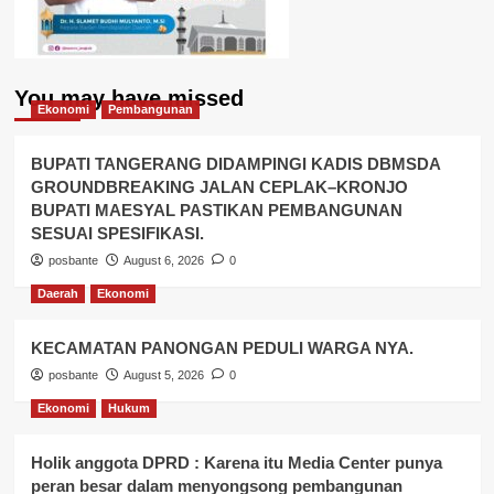
You may have missed
Ekonomi
Pembangunan
BUPATI TANGERANG DIDAMPINGI KADIS DBMSDA
GROUNDBREAKING JALAN CEPLAK–KRONJO
BUPATI MAESYAL PASTIKAN PEMBANGUNAN
SESUAI SPESIFIKASI.
posbante
August 6, 2026
0
Daerah
Ekonomi
KECAMATAN PANONGAN PEDULI WARGA NYA.
posbante
August 5, 2026
0
Ekonomi
Hukum
Holik anggota DPRD : Karena itu Media Center punya
peran besar dalam menyongsong pembangunan