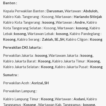
Banten :
Kepala Perwakilan Banten :
Darusman,
Wartawan :
Abduloh,
Kabiro Kab. Tangerang : Kosong, Wartawan :
Hariando Sitinjak
Kabiro Kota Tangerang :
kosong,
Wartawan
: Andre,
Kabiro
Kota Tangerang Selatan : Kosong, Wartawan :
kosong,
Kabiro
Lebak :
kosong,
Wartawan Lebak :
kosong,
Kabiro Pandeglang :
Kosong,
Kabiro Serang :
Zakiah, SE.,SH,
Kabiro Cilgon :
Kosong
Perwakilan DKI Jakarta :
Perwakilan Jakarta :
kosong,
Wartawam Jakarta :
kosong,
Kabiro Jakarta Barat :
Kosong,
Kabiro Jakarta Timur :
Kosong,
Kabiro Jakarta Selatan :
Kosong,
Kabiro Jakarta Pusat :
Kosong
Sumatra :
Perwakilan Aceh :
Asrizal,.SH
Perwakilan Lampung :
Kabiro Lampung Timur :
Kosong,
Wartawan :
Asdani,
Kabiro
Tanggamus :
Kosong ,
Wartawan Kab. Tanggamus :
kosong.