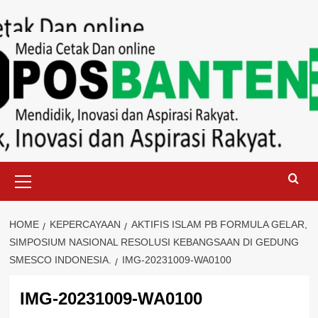
Skip
to
content
Primary
Menu
HOME
KEPERCAYAAN
AKTIFIS ISLAM PB FORMULA GELAR,
SIMPOSIUM NASIONAL RESOLUSI KEBANGSAAN DI GEDUNG
SMESCO INDONESIA.
IMG-20231009-WA0100
IMG-20231009-WA0100