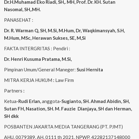
Dr.H.Muhamad
Eko
Riadi
, SH,. MH
, Prof. Dr. KH. Sutan
Nasomal, SH,.MH.
PANASEHAT :
Dr. R. Warman Q, SH, M.Si, M.Hum
,
Dr, Waqkimansyah, S.H,
M.Hum, MSc
,
Herawan Sukses, SE, M,Si
FAKTA INTERGRITAS : Pendiri :
Dr. Henri
Kusuma
Pratama, M.Si
,
Pimpinan Umum/General Maneger:
Susi
Hernita
MITRA KERJA HUKUM
:
Law Firm
Partners
:
Ketua
-Rudi
Erlan
,
anggota
-Sugianto
, SH. Ahmad
Abidin
, SH,
Sutan
FH,
Nasation
, SH. M.
Fauzie
Dianjaya
, SH dan Herman,
SH dkk
POSBANTEN JAKARTA MEDIA TANGERANG (PT. PJMT)
AHU. 0079389. AH. 0111 th 2021, NPWP. 42282137148000