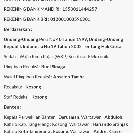
REKENING BANK MANDIRI : 1550011444257
REKENING BANK BRI : 012001003596301
Berdasarkan :
Undang-Undang Pers No 40 Tahun 1999,
Undang-Undang
Republik Indonesia No 19 Tahun 2002 Tentang Hak Cipta
.
Sudah : Wajib Kena Pajak (WKP) Sertifikat Elektronik.
Pimpinan Redaksi :
Budi Sinaga
Wakil Pimpinan Redaksi :
Absalon Tamba
Redakdur : K
osong
Staf Redaksi :
Kosong
Banten :
Kepala Perwakilan Banten :
Darusman,
Wartawan :
Abduloh,
Kabiro Kab. Tangerang : Kosong, Wartawan :
Hariando Sitinjak
Kabiro Kota Tangerang :
kosong,
Wartawan
: Andre,
Kabiro