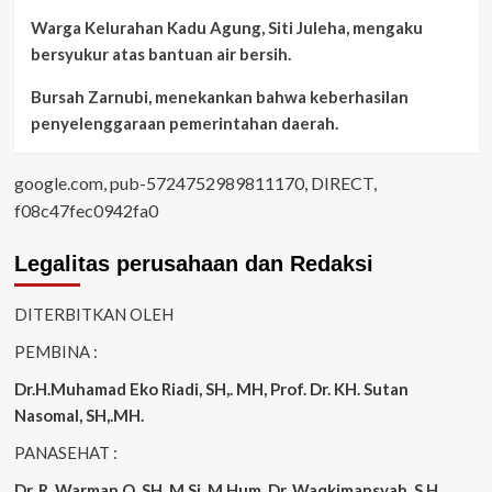
Warga Kelurahan Kadu Agung, Siti Juleha, mengaku
bersyukur atas bantuan air bersih.
Bursah Zarnubi, menekankan bahwa keberhasilan
penyelenggaraan pemerintahan daerah.
google.com, pub-5724752989811170, DIRECT,
f08c47fec0942fa0
Legalitas perusahaan dan Redaksi
DITERBITKAN OLEH
PEMBINA :
Dr.H.Muhamad
Eko
Riadi
, SH,. MH
, Prof. Dr. KH. Sutan
Nasomal, SH,.MH.
PANASEHAT :
Dr. R. Warman Q, SH, M.Si, M.Hum
,
Dr, Waqkimansyah, S.H,