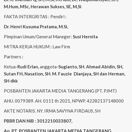
M.Hum, MSc
,
Herawan Sukses, SE, M,Si
FAKTA INTERGRITAS : Pendiri :
Dr. Henri
Kusuma
Pratama, M.Si
,
Pimpinan Umum/General Maneger:
Susi
Hernita
MITRA KERJA HUKUM
:
Law Firm
Partners
:
Ketua
-Rudi
Erlan
,
anggota
-Sugianto
, SH. Ahmad
Abidin
, SH,
Sutan
FH,
Nasation
, SH. M.
Fauzie
Dianjaya
, SH dan Herman,
SH dkk
POSBANTEN JAKARTA MEDIA TANGERANG (PT. PJMT)
AHU. 0079389. AH. 0111 th 2021, NPWP. 42282137148000
AKTE NOTARIS. NY. IRMA SAVYNA FIRDAUS, SH
PBBR DAN NIB : 3012210033807,
An. PT. POSBANTEN JAKARTA MEDIA TANGERANG