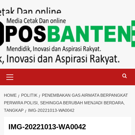
Skip
to
content
Primary
Menu
HOME
POLITIK
PENEMBAKAN GAS AIRMATA BERPANGKAT
PERWIRA POLISI, SEHINGGA BERUBAH MENJADI BERDARA,
TANGKAP
IMG-20221013-WA0042
IMG-20221013-WA0042