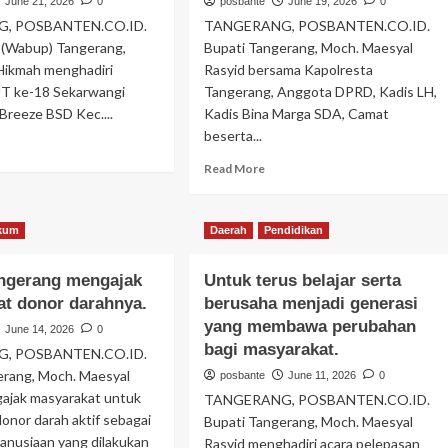
June 21, 2026
0
posbante
June 19, 2026
0
, POSBANTEN.CO.ID.
TANGERANG, POSBANTEN.CO.ID.
i (Wabup) Tangerang,
Bupati Tangerang, Moch. Maesyal
 Hikmah menghadiri
Rasyid bersama Kapolresta
T ke-18 Sekarwangi
Tangerang, Anggota DPRD, Kadis LH,
Breeze BSD Kec....
Kadis Bina Marga SDA, Camat
beserta...
ad
re
Read
Read More
out
more
satu,
about
nyatukan
Bupati
kum
Daerah
Pendidikan
rbedaan.
Tangerang
a
mengajak
satu
angerang mengajak
Untuk terus belajar serta
:
rsama,
Mari
t donor darahnya.
berusaha menjadi generasi
lah
bersama
yang membawa perubahan
June 14, 2026
0
indahan
sama
bagi masyarakat.
, POSBANTEN.CO.ID.
onesia.
kita
erang, Moch. Maesyal
wujudkan
posbante
June 11, 2026
0
lingkungan
gajak masyarakat untuk
TANGERANG, POSBANTEN.CO.ID.
yang
onor darah aktif sebagai
Bupati Tangerang, Moch. Maesyal
bersih
anusiaan yang dilakukan
Rasyid menghadiri acara pelepasan