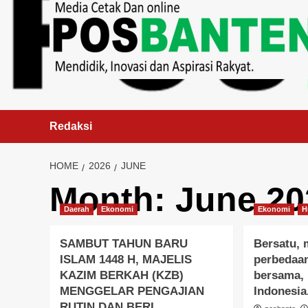
content
Redaksi
HOME
2026
JUNE
Month:
June 20
Daerah
Ekonomi
Ekonomi
H
SAMBUT TAHUN BARU
Bersatu,
ISLAM 1448 H, MAJELIS
perbedaan
KAZIM BERKAH (KZB)
bersama, 
MENGGELAR PENGAJIAN
Indonesia
RUTIN DAN BERI