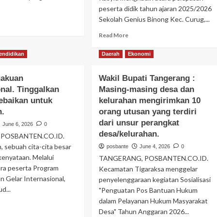
dan
peserta didik tahun ajaran 2025/2026
asri.
Sekolah Genius Binong Kec. Curug,...
ad
re
Read
Read More
out
more
ati
about
endidikan
Daerah
Ekonomi
ngerang
Untuk
ngajak
terus
gakuan
syarakat
Wakil Bupati Tangerang :
belajar
nor
onal. Tinggalkan
Masing-masing desa dan
serta
ahnya.
berusaha
ebaikan untuk
kelurahan mengirimkan 10
menjadi
n.
orang utusan yang terdiri
generasi
dari unsur perangkat
June 6, 2026
0
yang
desa/kelurahan.
membawa
a, POSBANTEN.CO.ID.
perubahan
h, sebuah cita-cita besar
posbante
June 4, 2026
0
bagi
 kenyataan. Melalui
TANGERANG, POSBANTEN.CO.ID.
masyarakat.
ra peserta Program
Kecamatan Tigaraksa menggelar
an Gelar Internasional,
penyelenggaraan kegiatan Sosialisasi
d...
"Penguatan Pos Bantuan Hukum
dalam Pelayanan Hukum Masyarakat
ad
Desa" Tahun Anggaran 2026...
re