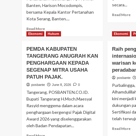
PENGAJIAN
secara...
Banten, Harison Mocodompis,
RUTIN
bersama Kepala Kantor Pertanahan
DAN
Re
Read More
Kota Serang, Banten....
BERI
mo
SANTUNAN.
ab
Read
Read More
Bup
more
Ekonomi
Hukum
Ekonomi
P
Ta
about
me
BPN
PEMDA KABUPATEN
Raih pen
ma
ATR
do
TANGERANG ANUGRAH KAN
internasi
:
dar
PENGHARGAAN KEPADA
Serta
warisan k
mendukung
SEGENAP MITRA USAHA
peradaba
terwujudnya
PATUH PAJAK.
posbante
tertib
Purbalingg
posbante
June 8, 2026
0
administrasi
pertanahan
Alhamdulilla
Tangerang, POSBANTEN.CO.ID.
di
kini menjadi
Bupati Tangerang H.Moch.Maesyal
Kota
dukungan pa
Rasyid menggema dalam acara
Serang.
Sertifikasi d
penghargaan bergengsi Pajak Digital
telah terwuju
Award 2026 yang diselenggarakan
oleh Badan Pendapatan...
Re
Read More
mo
Read
Read More