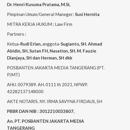
Dr. Henri
Kusuma
Pratama, M.Si
,
Pimpinan Umum/General Maneger:
Susi
Hernita
MITRA KERJA HUKUM
:
Law Firm
Partners
:
Ketua
-Rudi
Erlan
,
anggota
-Sugianto
, SH. Ahmad
Abidin
, SH,
Sutan
FH,
Nasation
, SH. M.
Fauzie
Dianjaya
, SH dan Herman, SH dkk
POSBANTEN JAKARTA MEDIA TANGERANG (PT.
PJMT)
AHU. 0079389. AH. 0111 th 2021, NPWP.
42282137148000
AKTE NOTARIS. NY. IRMA SAVYNA FIRDAUS, SH
PBBR DAN NIB : 3012210033807,
An. PT. POSBANTEN JAKARTA MEDIA
TANGERANG