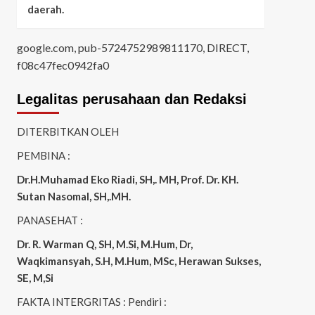
daerah.
google.com, pub-5724752989811170, DIRECT,
f08c47fec0942fa0
Legalitas perusahaan dan Redaksi
DITERBITKAN OLEH
PEMBINA :
Dr.H.Muhamad
Eko
Riadi
, SH,. MH
, Prof. Dr. KH.
Sutan Nasomal, SH,.MH.
PANASEHAT :
Dr. R. Warman Q, SH, M.Si, M.Hum
,
Dr,
Waqkimansyah, S.H, M.Hum, MSc
,
Herawan Sukses,
SE, M,Si
FAKTA INTERGRITAS : Pendiri :