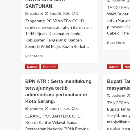
posbante
SANTUNAN.
TANGERANG
Wakil Bupat
posbante
June 29, 2026
0
Intan Nurul
Tangerang, POSBANTEN.CO.ID.
perayaan HU
rangka menyambut Tahun Baru Islam
Cake di The 
1448 Hijriah, Kecamatan Jambe,
Kabupaten Tangerang , Banten,
Re
Read More
Senin, (29/06) Majlis Kazim Berkah...
mo
ab
Read
Read More
Ber
more
me
about
Daerah
Ekonomi
Daerah
Hu
pe
SAMBUT
Kit
TAHUN
ber
BPN ATR : Serta mendukung
Bupati T
BARU
be
terwujudnya tertib
masyaraka
ISLAM
ini
1448
administrasi pertanahan di
posbante
ke
H,
Kota Serang.
TANGERANG
Ind
MAJELIS
Bupati Tang
posbante
June 17, 2026
0
KAZIM
Rasyid, men
SERANG, POSBANTEN.CO.ID.
BERKAH
(KZB)
menjadikan d
Kepala Kantor Wilayah Badan
MENGGELAR
gerakan kem
Pertanahan Nasional (BPN) Provinsi