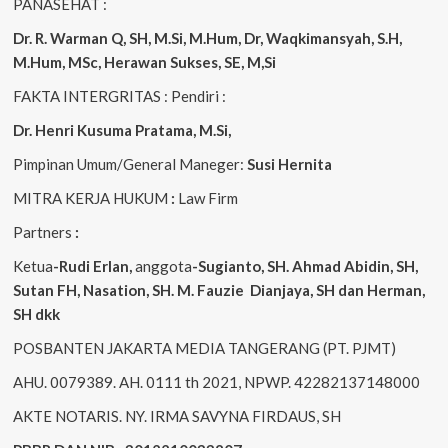
PANASEHAT :
Dr. R. Warman Q, SH, M.Si, M.Hum
,
Dr, Waqkimansyah, S.H,
M.Hum, MSc
,
Herawan Sukses, SE, M,Si
FAKTA INTERGRITAS : Pendiri :
Dr. Henri
Kusuma
Pratama, M.Si
,
Pimpinan Umum/General Maneger:
Susi
Hernita
MITRA KERJA HUKUM
:
Law Firm
Partners
:
Ketua
-Rudi
Erlan
,
anggota
-Sugianto
, SH. Ahmad
Abidin
, SH,
Sutan
FH,
Nasation
, SH. M.
Fauzie
Dianjaya
, SH dan Herman,
SH dkk
POSBANTEN JAKARTA MEDIA TANGERANG (PT. PJMT)
AHU. 0079389. AH. 0111 th 2021, NPWP. 42282137148000
AKTE NOTARIS. NY. IRMA SAVYNA FIRDAUS, SH