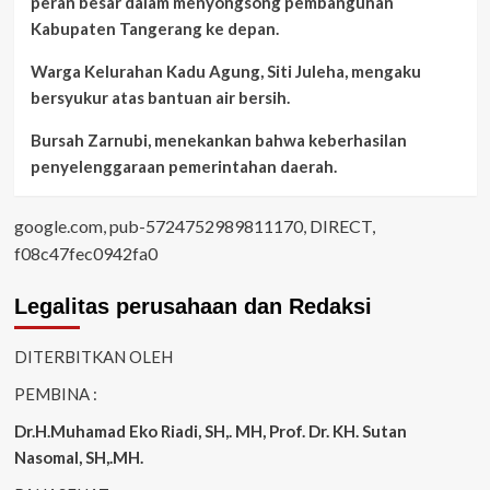
peran besar dalam menyongsong pembangunan
Kabupaten Tangerang ke depan.
Warga Kelurahan Kadu Agung, Siti Juleha, mengaku
bersyukur atas bantuan air bersih.
Bursah Zarnubi, menekankan bahwa keberhasilan
penyelenggaraan pemerintahan daerah.
google.com, pub-5724752989811170, DIRECT,
f08c47fec0942fa0
Legalitas perusahaan dan Redaksi
DITERBITKAN OLEH
PEMBINA :
Dr.H.Muhamad
Eko
Riadi
, SH,. MH
, Prof. Dr. KH. Sutan
Nasomal, SH,.MH.