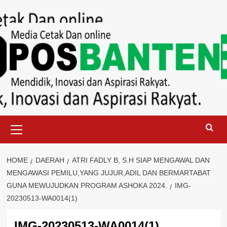
Skip
to
content
Primary
Menu
HOME
DAERAH
ATRI FADLY B, S.H SIAP MENGAWAL DAN
MENGAWASI PEMILU,YANG JUJUR,ADIL DAN BERMARTABAT
GUNA MEWUJUDKAN PROGRAM ASHOKA 2024.
IMG-
20230513-WA0014(1)
IMG-20230513-WA0014(1)