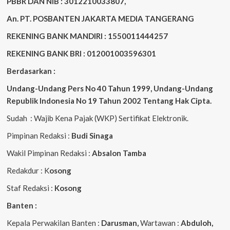
PBBR DAN NIB : 3012210033807,
An. PT. POSBANTEN JAKARTA MEDIA TANGERANG
REKENING BANK MANDIRI : 1550011444257
REKENING BANK BRI : 012001003596301
Berdasarkan :
Undang-Undang Pers No 40 Tahun 1999,
Undang-Undang
Republik Indonesia No 19 Tahun 2002 Tentang Hak Cipta
.
Sudah : Wajib Kena Pajak (WKP) Sertifikat Elektronik.
Pimpinan Redaksi :
Budi Sinaga
Wakil Pimpinan Redaksi :
Absalon Tamba
Redakdur : K
osong
Staf Redaksi :
Kosong
Banten :
Kepala Perwakilan Banten :
Darusman,
Wartawan :
Abduloh,