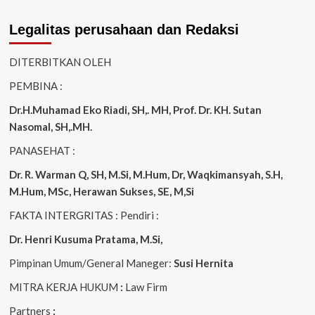
Legalitas perusahaan dan Redaksi
DITERBITKAN OLEH
PEMBINA :
Dr.H.Muhamad
Eko
Riadi
, SH,. MH
, Prof. Dr. KH. Sutan
Nasomal, SH,.MH.
PANASEHAT :
Dr. R. Warman Q, SH, M.Si, M.Hum
,
Dr, Waqkimansyah, S.H,
M.Hum, MSc
,
Herawan Sukses, SE, M,Si
FAKTA INTERGRITAS : Pendiri :
Dr. Henri
Kusuma
Pratama, M.Si
,
Pimpinan Umum/General Maneger:
Susi
Hernita
MITRA KERJA HUKUM
:
Law Firm
Partners
: