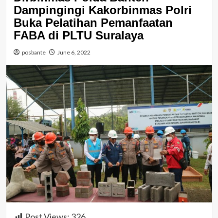
Dampingingi Kakorbinmas Polri
Buka Pelatihan Pemanfaatan
FABA di PLTU Suralaya
posbante
June 6, 2022
Post Views:
326