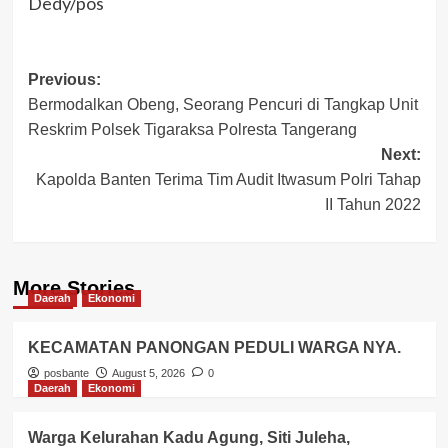
Dedy/pos
Post
Previous:
Bermodalkan Obeng, Seorang Pencuri di Tangkap Unit
navigation
Reskrim Polsek Tigaraksa Polresta Tangerang
Next:
Kapolda Banten Terima Tim Audit Itwasum Polri Tahap
II Tahun 2022
More Stories
Daerah
Ekonomi
KECAMATAN PANONGAN PEDULI WARGA NYA.
posbante
August 5, 2026
0
Daerah
Ekonomi
Warga Kelurahan Kadu Agung, Siti Juleha,