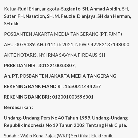
Ketua
-Rudi
Erlan
,
anggota
-Sugianto
, SH. Ahmad
Abidin
, SH,
Sutan
FH,
Nasation
, SH. M.
Fauzie
Dianjaya
, SH dan Herman,
SH dkk
POSBANTEN JAKARTA MEDIA TANGERANG (PT. PJMT)
AHU. 0079389. AH. 0111 th 2021, NPWP. 42282137148000
AKTE NOTARIS. NY. IRMA SAVYNA FIRDAUS, SH
PBBR DAN NIB : 3012210033807,
An. PT. POSBANTEN JAKARTA MEDIA TANGERANG
REKENING BANK MANDIRI : 1550011444257
REKENING BANK BRI : 012001003596301
Berdasarkan :
Undang-Undang Pers No 40 Tahun 1999,
Undang-Undang
Republik Indonesia No 19 Tahun 2002 Tentang Hak Cipta
.
Sudah : Wajib Kena Pajak (WKP) Sertifikat Elektronik.