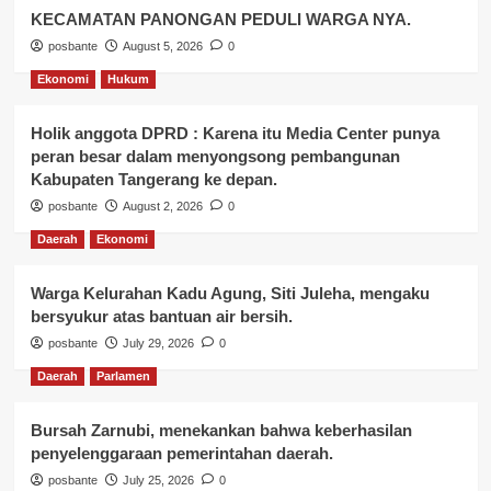
KECAMATAN PANONGAN PEDULI WARGA NYA.
posbante
August 5, 2026
0
Ekonomi
Hukum
Holik anggota DPRD : Karena itu Media Center punya
peran besar dalam menyongsong pembangunan
Kabupaten Tangerang ke depan.
posbante
August 2, 2026
0
Daerah
Ekonomi
Warga Kelurahan Kadu Agung, Siti Juleha, mengaku
bersyukur atas bantuan air bersih.
posbante
July 29, 2026
0
Daerah
Parlamen
Bursah Zarnubi, menekankan bahwa keberhasilan
penyelenggaraan pemerintahan daerah.
posbante
July 25, 2026
0