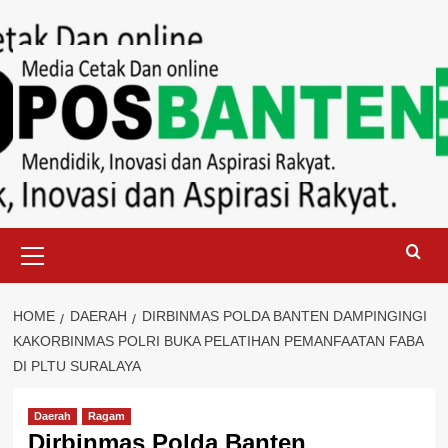
Skip
to
content
Primary
Menu
HOME
DAERAH
DIRBINMAS POLDA BANTEN DAMPINGINGI
KAKORBINMAS POLRI BUKA PELATIHAN PEMANFAATAN FABA
DI PLTU SURALAYA
Daerah
Ragam
Dirbinmas Polda Banten