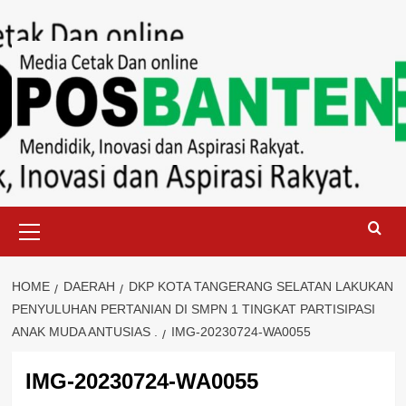
Skip
to
content
Primary
Menu
HOME
DAERAH
DKP KOTA TANGERANG SELATAN LAKUKAN
PENYULUHAN PERTANIAN DI SMPN 1 TINGKAT PARTISIPASI
ANAK MUDA ANTUSIAS .
IMG-20230724-WA0055
IMG-20230724-WA0055