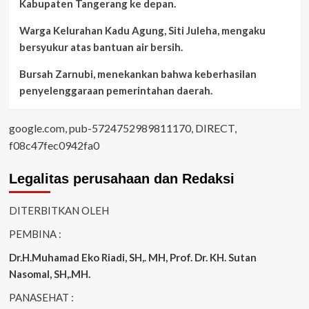
Kabupaten Tangerang ke depan.
Warga Kelurahan Kadu Agung, Siti Juleha, mengaku
bersyukur atas bantuan air bersih.
Bursah Zarnubi, menekankan bahwa keberhasilan
penyelenggaraan pemerintahan daerah.
google.com, pub-5724752989811170, DIRECT,
f08c47fec0942fa0
Legalitas perusahaan dan Redaksi
DITERBITKAN OLEH
PEMBINA :
Dr.H.Muhamad
Eko
Riadi
, SH,. MH
, Prof. Dr. KH. Sutan
Nasomal, SH,.MH.
PANASEHAT :