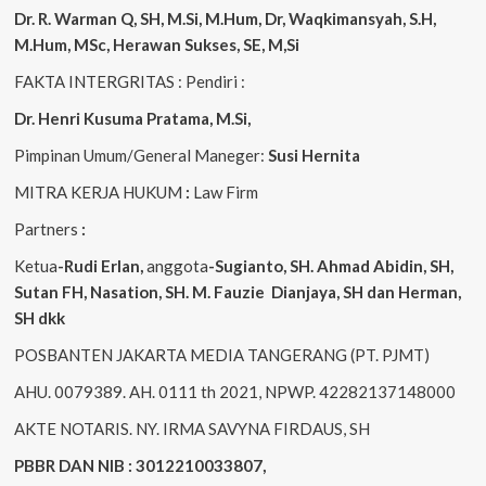
Dr. R. Warman Q, SH, M.Si, M.Hum
,
Dr, Waqkimansyah, S.H,
M.Hum, MSc
,
Herawan Sukses, SE, M,Si
FAKTA INTERGRITAS : Pendiri :
Dr. Henri
Kusuma
Pratama, M.Si
,
Pimpinan Umum/General Maneger:
Susi
Hernita
MITRA KERJA HUKUM
:
Law Firm
Partners
:
Ketua
-Rudi
Erlan
,
anggota
-Sugianto
, SH. Ahmad
Abidin
, SH,
Sutan
FH,
Nasation
, SH. M.
Fauzie
Dianjaya
, SH dan Herman,
SH dkk
POSBANTEN JAKARTA MEDIA TANGERANG (PT. PJMT)
AHU. 0079389. AH. 0111 th 2021, NPWP. 42282137148000
AKTE NOTARIS. NY. IRMA SAVYNA FIRDAUS, SH
PBBR DAN NIB : 3012210033807,