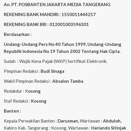
An. PT. POSBANTEN JAKARTA MEDIA TANGERANG
REKENING BANK MANDIRI : 1550011444257
REKENING BANK BRI : 012001003596301
Berdasarkan :
Undang-Undang Pers No 40 Tahun 1999,
Undang-Undang
Republik Indonesia No 19 Tahun 2002 Tentang Hak Cipta
.
Sudah : Wajib Kena Pajak (WKP) Sertifikat Elektronik.
Pimpinan Redaksi :
Budi Sinaga
Wakil Pimpinan Redaksi :
Absalon Tamba
Redakdur : K
osong
Staf Redaksi :
Kosong
Banten :
Kepala Perwakilan Banten :
Darusman,
Wartawan :
Abduloh,
Kabiro Kab. Tangerang : Kosong, Wartawan :
Hariando Sitinjak