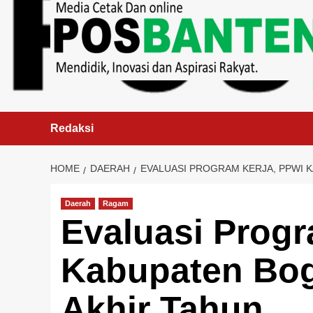
content
Redaksi
HOME
DAERAH
EVALUASI PROGRAM KERJA, PPWI 
Daerah
Ragam
Evaluasi Progr
Kabupaten Bogo
Akhir Tahun