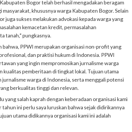
WI Kabupaten Bogor telah berhasil mengadakan beragam
i masyarakat, khususnya warga Kabupaten Bogor. Selain
r juga sukses melakukan advokasi kepada warga yang
asalahan kemacetan kredit, permasalahan
ta tanah,” pungkasnya.
an bahwa, PPWI merupakan organisasi non-profit yang
rofesional, dan praktisi hukum di Indonesia. PPWI
artawan yang ingin mempromosikan jurnalisme warga
kualitas pemberitaan di tingkat lokal. Tujuan utama
rnalisme warga di Indonesia, serta menggali potensi
ng berkualitas tinggi dan relevan.
vidu yang salah kaprah dengan keberadaan organisasi kami
ir tahun ini perlu saya luruskan bahwa sejak didirikannya
uan utama didikannya organisasi kami ini adalah