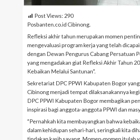
Post Views:
290
Posbanten.co.id Cibinong.
Refleksi akhir tahun merupakan momen penting 
mengevaluasi program kerja yang telah dicapai
dengan Dewan Pengurus Cabang Persatuan P
yang mengadakan giat Refleksi Akhir Tahun 2
Kebaikan Melalui Santunan”.
Sekretariat DPC PPWI Kabupaten Bogor yang be
Cibinong menjadi tempat dilaksanakannya kegiat
DPC PPWI Kabupaten Bogor membagikan pengala
inspirasi bagi anggota-anggota PPWI dan masy
“Pernahkah kita membayangkan bahwa kebaikan 
dalam kehidupan sehari-hari, seringkali kita 
tindakan kasih sayang. Momen-momen itulah yan