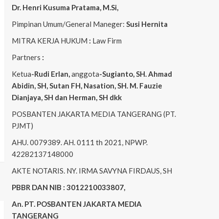
Dr. Henri
Kusuma
Pratama, M.Si
,
Pimpinan Umum/General Maneger:
Susi
Hernita
MITRA KERJA HUKUM
:
Law Firm
Partners
:
Ketua
-Rudi
Erlan
,
anggota
-Sugianto
, SH. Ahmad
Abidin
, SH,
Sutan
FH,
Nasation
, SH. M.
Fauzie
Dianjaya
, SH dan Herman, SH dkk
POSBANTEN JAKARTA MEDIA TANGERANG (PT.
PJMT)
AHU. 0079389. AH. 0111 th 2021, NPWP.
42282137148000
AKTE NOTARIS. NY. IRMA SAVYNA FIRDAUS, SH
PBBR DAN NIB : 3012210033807,
An. PT. POSBANTEN JAKARTA MEDIA
TANGERANG