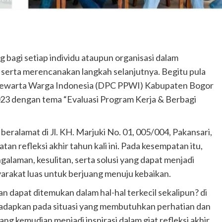
bagi setiap individu ataupun organisasi dalam
 serta merencanakan langkah selanjutnya. Begitu pula
ewarta Warga Indonesia (DPC PPWI) Kabupaten Bogor
023 dengan tema “Evaluasi Program Kerja & Berbagi
ralamat di Jl. KH. Marjuki No. 01, 005/004, Pakansari,
an refleksi akhir tahun kali ini. Pada kesempatan itu,
man, kesulitan, serta solusi yang dapat menjadi
arakat luas untuk berjuang menuju kebaikan.
dapat ditemukan dalam hal-hal terkecil sekalipun? di
dihadapkan pada situasi yang membutuhkan perhatian dan
g kemudian menjadi inspirasi dalam giat refleksi akhir