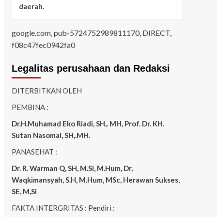
daerah.
google.com, pub-5724752989811170, DIRECT,
f08c47fec0942fa0
Legalitas perusahaan dan Redaksi
DITERBITKAN OLEH
PEMBINA :
Dr.H.Muhamad
Eko
Riadi
, SH,. MH
, Prof. Dr. KH.
Sutan Nasomal, SH,.MH.
PANASEHAT :
Dr. R. Warman Q, SH, M.Si, M.Hum
,
Dr,
Waqkimansyah, S.H, M.Hum, MSc
,
Herawan Sukses,
SE, M,Si
FAKTA INTERGRITAS : Pendiri :