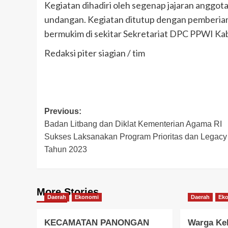
Kegiatan dihadiri oleh segenap jajaran angg
undangan. Kegiatan ditutup dengan pemberia
bermukim di sekitar Sekretariat DPC PPWI Ka
Redaksi piter siagian / tim
Post
Previous:
Badan Litbang dan Diklat Kementerian Agama RI
navigation
Sukses Laksanakan Program Prioritas dan Legacy
Tahun 2023
More Stories
Daerah
Ekonomi
Daerah
Ek
KECAMATAN PANONGAN
Warga Ke