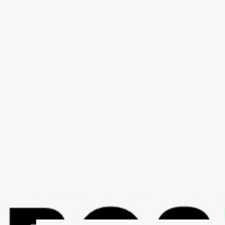
Skip
to