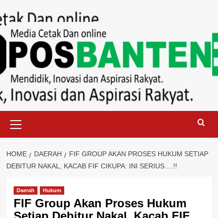
Skip
to
content
Primary
Menu
HOME
DAERAH
FIF GROUP AKAN PROSES HUKUM SETIAP
DEBITUR NAKAL, KACAB FIF CIKUPA: INI SERIUS….!!
Daerah
Hukum
FIF Group Akan Proses Hukum
Setiap Debitur Nakal, Kacab FIF