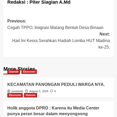
Redaksi : Piter Siagian A.Md
Post
Previous:
Cegah TPPO, Imigrasi Malang Bentuk Desa Binaan
navigation
Next:
Hari Ini Kesra Serahkan Hadiah Lomba HUT Madina
ke-25.
More Stories
Daerah
Ekonomi
KECAMATAN PANONGAN PEDULI WARGA NYA.
posbante
August 5, 2026
0
Ekonomi
Hukum
Holik anggota DPRD : Karena itu Media Center
punya peran besar dalam menyongsong