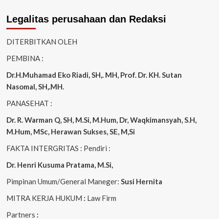
Legalitas perusahaan dan Redaksi
DITERBITKAN OLEH
PEMBINA :
Dr.H.Muhamad
Eko
Riadi
, SH,. MH
, Prof. Dr. KH. Sutan
Nasomal, SH,.MH.
PANASEHAT :
Dr. R. Warman Q, SH, M.Si, M.Hum
,
Dr, Waqkimansyah, S.H,
M.Hum, MSc
,
Herawan Sukses, SE, M,Si
FAKTA INTERGRITAS : Pendiri :
Dr. Henri
Kusuma
Pratama, M.Si
,
Pimpinan Umum/General Maneger:
Susi
Hernita
MITRA KERJA HUKUM
:
Law Firm
Partners
: