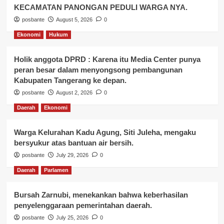
KECAMATAN PANONGAN PEDULI WARGA NYA.
posbante
August 5, 2026
0
Ekonomi
Hukum
Holik anggota DPRD : Karena itu Media Center punya
peran besar dalam menyongsong pembangunan
Kabupaten Tangerang ke depan.
posbante
August 2, 2026
0
Daerah
Ekonomi
Warga Kelurahan Kadu Agung, Siti Juleha, mengaku
bersyukur atas bantuan air bersih.
posbante
July 29, 2026
0
Daerah
Parlamen
Bursah Zarnubi, menekankan bahwa keberhasilan
penyelenggaraan pemerintahan daerah.
posbante
July 25, 2026
0