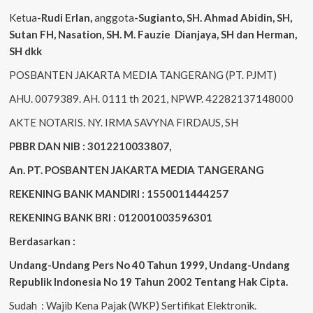
Ketua
-Rudi
Erlan
,
anggota
-Sugianto
, SH. Ahmad
Abidin
, SH,
Sutan
FH,
Nasation
, SH. M.
Fauzie
Dianjaya
, SH dan Herman,
SH dkk
POSBANTEN JAKARTA MEDIA TANGERANG (PT. PJMT)
AHU. 0079389. AH. 0111 th 2021, NPWP. 42282137148000
AKTE NOTARIS. NY. IRMA SAVYNA FIRDAUS, SH
PBBR DAN NIB : 3012210033807,
An. PT. POSBANTEN JAKARTA MEDIA TANGERANG
REKENING BANK MANDIRI : 1550011444257
REKENING BANK BRI : 012001003596301
Berdasarkan :
Undang-Undang Pers No 40 Tahun 1999,
Undang-Undang
Republik Indonesia No 19 Tahun 2002 Tentang Hak Cipta
.
Sudah : Wajib Kena Pajak (WKP) Sertifikat Elektronik.