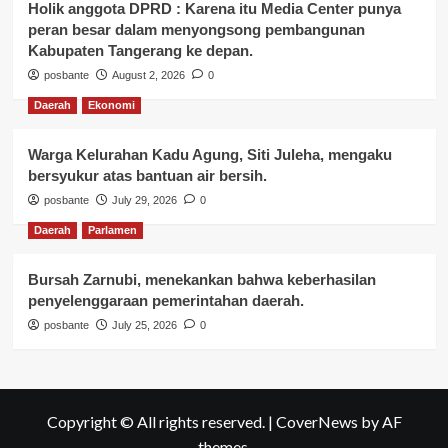
Holik anggota DPRD : Karena itu Media Center punya
peran besar dalam menyongsong pembangunan
Kabupaten Tangerang ke depan.
posbante
August 2, 2026
0
Daerah
Ekonomi
Warga Kelurahan Kadu Agung, Siti Juleha, mengaku
bersyukur atas bantuan air bersih.
posbante
July 29, 2026
0
Daerah
Parlamen
Bursah Zarnubi, menekankan bahwa keberhasilan
penyelenggaraan pemerintahan daerah.
posbante
July 25, 2026
0
Copyright © All rights reserved.
|
CoverNews
by AF
themes.