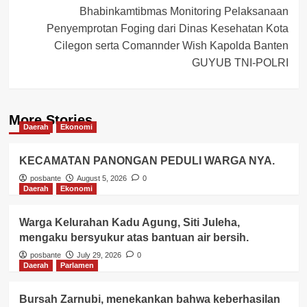
Bhabinkamtibmas Monitoring Pelaksanaan
Penyemprotan Foging dari Dinas Kesehatan Kota
Cilegon serta Comannder Wish Kapolda Banten
GUYUB TNI-POLRI
More Stories
Daerah
Ekonomi
KECAMATAN PANONGAN PEDULI WARGA NYA.
posbante
August 5, 2026
0
Daerah
Ekonomi
Warga Kelurahan Kadu Agung, Siti Juleha,
mengaku bersyukur atas bantuan air bersih.
posbante
July 29, 2026
0
Daerah
Parlamen
Bursah Zarnubi, menekankan bahwa keberhasilan