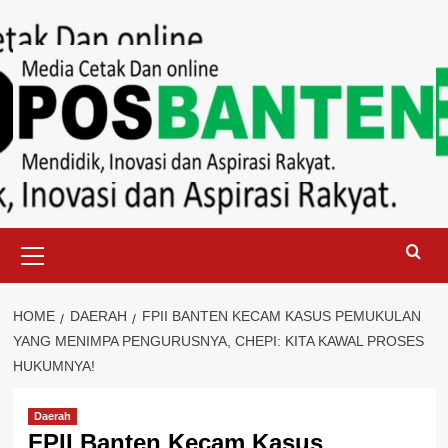
Skip
to
content
Primary
Menu
HOME
DAERAH
FPII BANTEN KECAM KASUS PEMUKULAN
YANG MENIMPA PENGURUSNYA, CHEPI: KITA KAWAL PROSES
HUKUMNYA!
Daerah
FPII Banten Kecam Kasus