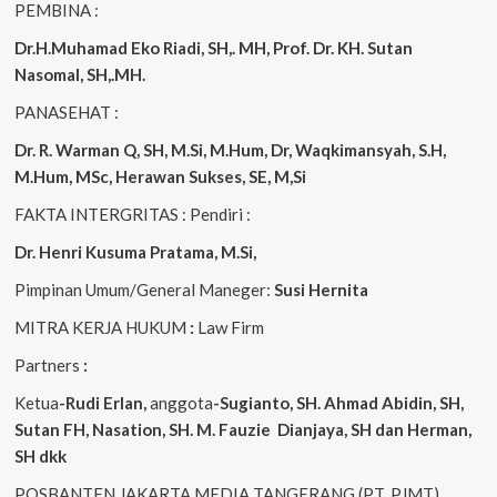
PEMBINA :
Dr.H.Muhamad
Eko
Riadi
, SH,. MH
, Prof. Dr. KH. Sutan
Nasomal, SH,.MH.
PANASEHAT :
Dr. R. Warman Q, SH, M.Si, M.Hum
,
Dr, Waqkimansyah, S.H,
M.Hum, MSc
,
Herawan Sukses, SE, M,Si
FAKTA INTERGRITAS : Pendiri :
Dr. Henri
Kusuma
Pratama, M.Si
,
Pimpinan Umum/General Maneger:
Susi
Hernita
MITRA KERJA HUKUM
:
Law Firm
Partners
:
Ketua
-Rudi
Erlan
,
anggota
-Sugianto
, SH. Ahmad
Abidin
, SH,
Sutan
FH,
Nasation
, SH. M.
Fauzie
Dianjaya
, SH dan Herman,
SH dkk
POSBANTEN JAKARTA MEDIA TANGERANG (PT. PJMT)