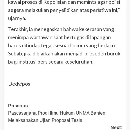
kawal proses di Kepolisian dan meminta agar polisi
segera melakukan penyelidikan atas peristiwa ini,”
ujarnya.
Terakhir, ia menegaskan bahwa kekerasan yang
menimpa wartawan saat bertugas di lapangan
harus ditindak tegas sesuai hukum yang berlaku.
Sebab, jika dibiarkan akan menjadi preseden buruk
bagi institusi pers secara keseluruhan.
Dedy/pos
Post
Previous:
Pascasarjana Prodi Ilmu Hukum UNMA Banten
navigation
Melaksanakan Ujian Proposal Tesis
Next: