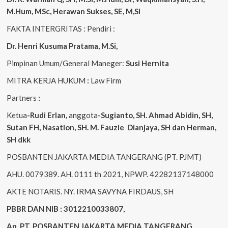
M.Hum, MSc
,
Herawan Sukses, SE, M,Si
FAKTA INTERGRITAS : Pendiri :
Dr. Henri
Kusuma
Pratama, M.Si
,
Pimpinan Umum/General Maneger:
Susi
Hernita
MITRA KERJA HUKUM
:
Law Firm
Partners
:
Ketua
-Rudi
Erlan
,
anggota
-Sugianto
, SH. Ahmad
Abidin
, SH,
Sutan
FH,
Nasation
, SH. M.
Fauzie
Dianjaya
, SH dan Herman,
SH dkk
POSBANTEN JAKARTA MEDIA TANGERANG (PT. PJMT)
AHU. 0079389. AH. 0111 th 2021, NPWP. 42282137148000
AKTE NOTARIS. NY. IRMA SAVYNA FIRDAUS, SH
PBBR DAN NIB : 3012210033807,
An. PT. POSBANTEN JAKARTA MEDIA TANGERANG