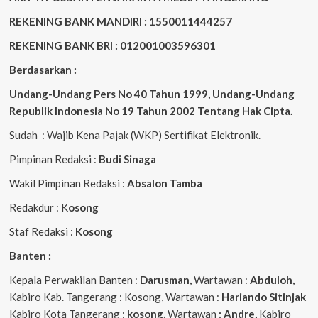
REKENING BANK MANDIRI : 1550011444257
REKENING BANK BRI : 012001003596301
Berdasarkan :
Undang-Undang Pers No 40 Tahun 1999,
Undang-Undang
Republik Indonesia No 19 Tahun 2002 Tentang Hak Cipta
.
Sudah : Wajib Kena Pajak (WKP) Sertifikat Elektronik.
Pimpinan Redaksi :
Budi Sinaga
Wakil Pimpinan Redaksi :
Absalon Tamba
Redakdur : K
osong
Staf Redaksi :
Kosong
Banten :
Kepala Perwakilan Banten :
Darusman,
Wartawan :
Abduloh,
Kabiro Kab. Tangerang : Kosong, Wartawan :
Hariando Sitinjak
Kabiro Kota Tangerang :
kosong,
Wartawan
: Andre,
Kabiro