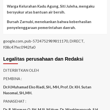
Warga Kelurahan Kadu Agung, Siti Juleha, mengaku
bersyukur atas bantuan air bersih.
Bursah Zarnubi, menekankan bahwa keberhasilan
penyelenggaraan pemerintahan daerah.
google.com, pub-5724752989811170, DIRECT,
f08c47fec0942fa0
Legalitas perusahaan dan Redaksi
DITERBITKAN OLEH
PEMBINA :
Dr.H.Muhamad
Eko
Riadi
, SH,. MH
, Prof. Dr. KH. Sutan
Nasomal, SH,.MH.
PANASEHAT :
Dr. R. Warman Q, SH, M.Si, M.Hum
,
Dr, Waqkimansyah, S.H,