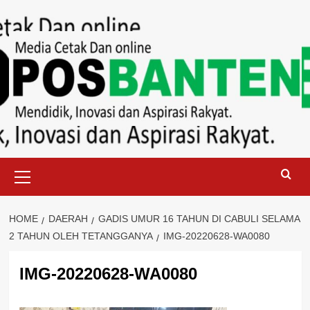
Skip
to
content
Primary
Menu
HOME
DAERAH
GADIS UMUR 16 TAHUN DI CABULI SELAMA
2 TAHUN OLEH TETANGGANYA
IMG-20220628-WA0080
IMG-20220628-WA0080