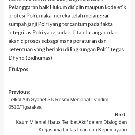
Pelanggaran baik Hukum disiplin maupun kode etik
profesi Polri, maka mereka telah melanggar
sumpah janji Polri yang tercantum pada fakta
integritas Polri yang sudah di tandatangani dan
akan diproses sebagaimana peraturan dan
ketentuan yang berlaku di lingkungan Polri” tegas
Dhyno.(Bidhumas)
Eful/pos
Post
Previous:
Letkol Arh Syarief SB Resmi Menjabat Dandim
navigation
0510/Tigaraksa
Next:
Kaum Milenial Harus Terlibat Aktif dalam Dialog dan
Kerjasama Lintas Iman dan Kepercayaan