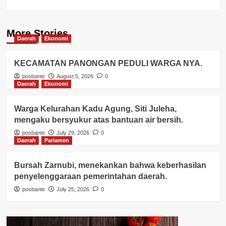
More Stories
Daerah
Ekonomi
KECAMATAN PANONGAN PEDULI WARGA NYA.
posbante
August 5, 2026
0
Daerah
Ekonomi
Warga Kelurahan Kadu Agung, Siti Juleha,
mengaku bersyukur atas bantuan air bersih.
posbante
July 29, 2026
0
Daerah
Parlamen
Bursah Zarnubi, menekankan bahwa keberhasilan
penyelenggaraan pemerintahan daerah.
posbante
July 25, 2026
0