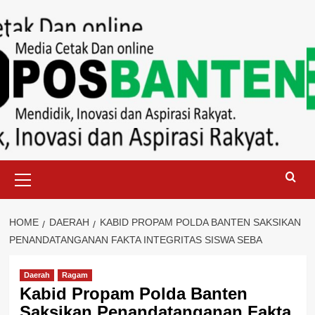
Skip
to
content
Primary
Menu
HOME
DAERAH
KABID PROPAM POLDA BANTEN SAKSIKAN
PENANDATANGANAN FAKTA INTEGRITAS SISWA SEBA
Daerah
Ragam
Kabid Propam Polda Banten
Saksikan Penandatanganan Fakta