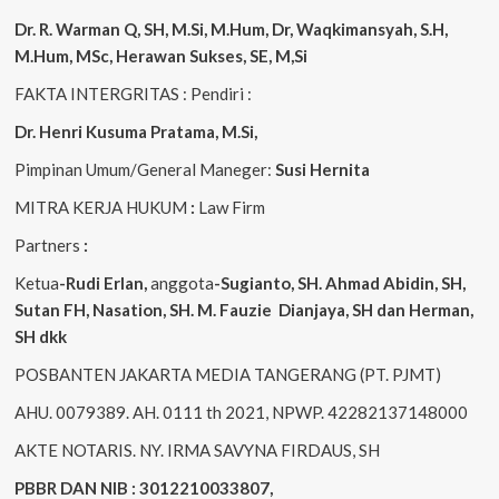
Dr. R. Warman Q, SH, M.Si, M.Hum
,
Dr, Waqkimansyah, S.H,
M.Hum, MSc
,
Herawan Sukses, SE, M,Si
FAKTA INTERGRITAS : Pendiri :
Dr. Henri
Kusuma
Pratama, M.Si
,
Pimpinan Umum/General Maneger:
Susi
Hernita
MITRA KERJA HUKUM
:
Law Firm
Partners
:
Ketua
-Rudi
Erlan
,
anggota
-Sugianto
, SH. Ahmad
Abidin
, SH,
Sutan
FH,
Nasation
, SH. M.
Fauzie
Dianjaya
, SH dan Herman,
SH dkk
POSBANTEN JAKARTA MEDIA TANGERANG (PT. PJMT)
AHU. 0079389. AH. 0111 th 2021, NPWP. 42282137148000
AKTE NOTARIS. NY. IRMA SAVYNA FIRDAUS, SH
PBBR DAN NIB : 3012210033807,