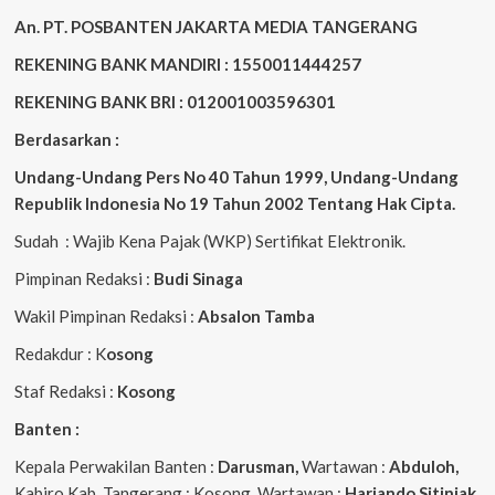
An. PT. POSBANTEN JAKARTA MEDIA TANGERANG
REKENING BANK MANDIRI : 1550011444257
REKENING BANK BRI : 012001003596301
Berdasarkan :
Undang-Undang Pers No 40 Tahun 1999,
Undang-Undang
Republik Indonesia No 19 Tahun 2002 Tentang Hak Cipta
.
Sudah : Wajib Kena Pajak (WKP) Sertifikat Elektronik.
Pimpinan Redaksi :
Budi Sinaga
Wakil Pimpinan Redaksi :
Absalon Tamba
Redakdur : K
osong
Staf Redaksi :
Kosong
Banten :
Kepala Perwakilan Banten :
Darusman,
Wartawan :
Abduloh,
Kabiro Kab. Tangerang : Kosong, Wartawan :
Hariando Sitinjak