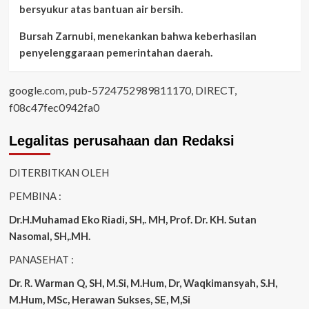
bersyukur atas bantuan air bersih.
Bursah Zarnubi, menekankan bahwa keberhasilan
penyelenggaraan pemerintahan daerah.
google.com, pub-5724752989811170, DIRECT,
f08c47fec0942fa0
Legalitas perusahaan dan Redaksi
DITERBITKAN OLEH
PEMBINA :
Dr.H.Muhamad
Eko
Riadi
, SH,. MH
, Prof. Dr. KH. Sutan
Nasomal, SH,.MH.
PANASEHAT :
Dr. R. Warman Q, SH, M.Si, M.Hum
,
Dr, Waqkimansyah, S.H,
M.Hum, MSc
,
Herawan Sukses, SE, M,Si