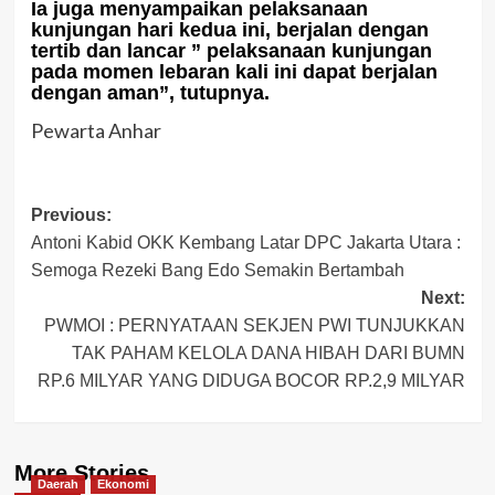
Ia juga menyampaikan pelaksanaan
kunjungan hari kedua ini, berjalan dengan
tertib dan lancar ” pelaksanaan kunjungan
pada momen lebaran kali ini dapat berjalan
dengan aman”, tutupnya.
Pewarta Anhar
Post
Previous:
Antoni Kabid OKK Kembang Latar DPC Jakarta Utara :
navigation
Semoga Rezeki Bang Edo Semakin Bertambah
Next:
PWMOI : PERNYATAAN SEKJEN PWI TUNJUKKAN
TAK PAHAM KELOLA DANA HIBAH DARI BUMN
RP.6 MILYAR YANG DIDUGA BOCOR RP.2,9 MILYAR
More Stories
Daerah
Ekonomi