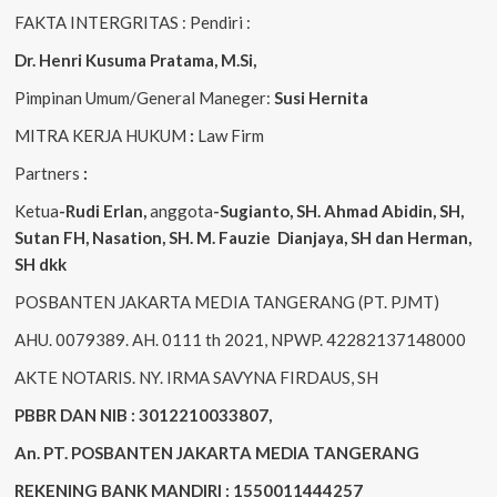
FAKTA INTERGRITAS : Pendiri :
Dr. Henri
Kusuma
Pratama, M.Si
,
Pimpinan Umum/General Maneger:
Susi
Hernita
MITRA KERJA HUKUM
:
Law Firm
Partners
:
Ketua
-Rudi
Erlan
,
anggota
-Sugianto
, SH. Ahmad
Abidin
, SH,
Sutan
FH,
Nasation
, SH. M.
Fauzie
Dianjaya
, SH dan Herman,
SH dkk
POSBANTEN JAKARTA MEDIA TANGERANG (PT. PJMT)
AHU. 0079389. AH. 0111 th 2021, NPWP. 42282137148000
AKTE NOTARIS. NY. IRMA SAVYNA FIRDAUS, SH
PBBR DAN NIB : 3012210033807,
An. PT. POSBANTEN JAKARTA MEDIA TANGERANG
REKENING BANK MANDIRI : 1550011444257