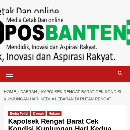
Skip
to
content
Primary
Menu
HOME
DAERAH
KAPOLSEK RENGAT BARAT CEK KONDISI
KUNJUNGAN HARI KEDUA LEBARAN DI RUTAN RENGAT
Berita Polisi
Daerah
Hukum
Kapolsek Rengat Barat Cek
Kondisi Kunjungan Hari Kedua