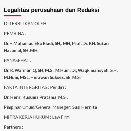
Legalitas perusahaan dan Redaksi
DITERBITKAN OLEH
PEMBINA :
Dr.H.Muhamad
Eko
Riadi
, SH,. MH
, Prof. Dr. KH. Sutan
Nasomal, SH,.MH.
PANASEHAT :
Dr. R. Warman Q, SH, M.Si, M.Hum
,
Dr, Waqkimansyah, S.H,
M.Hum, MSc
,
Herawan Sukses, SE, M,Si
FAKTA INTERGRITAS : Pendiri :
Dr. Henri
Kusuma
Pratama, M.Si
,
Pimpinan Umum/General Maneger:
Susi
Hernita
MITRA KERJA HUKUM
:
Law Firm
Partners
: