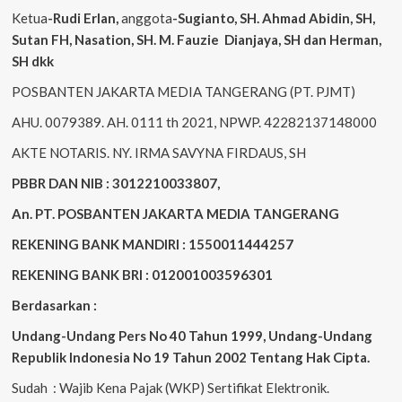
Ketua
-Rudi
Erlan
,
anggota
-Sugianto
, SH. Ahmad
Abidin
, SH,
Sutan
FH,
Nasation
, SH. M.
Fauzie
Dianjaya
, SH dan Herman,
SH dkk
POSBANTEN JAKARTA MEDIA TANGERANG (PT. PJMT)
AHU. 0079389. AH. 0111 th 2021, NPWP. 42282137148000
AKTE NOTARIS. NY. IRMA SAVYNA FIRDAUS, SH
PBBR DAN NIB : 3012210033807,
An. PT. POSBANTEN JAKARTA MEDIA TANGERANG
REKENING BANK MANDIRI : 1550011444257
REKENING BANK BRI : 012001003596301
Berdasarkan :
Undang-Undang Pers No 40 Tahun 1999,
Undang-Undang
Republik Indonesia No 19 Tahun 2002 Tentang Hak Cipta
.
Sudah : Wajib Kena Pajak (WKP) Sertifikat Elektronik.