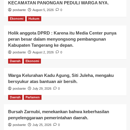
KECAMATAN PANONGAN PEDULI WARGA NYA.
posbante
August 5, 2026
0
Ekonomi
Hukum
Holik anggota DPRD : Karena itu Media Center punya
peran besar dalam menyongsong pembangunan
Kabupaten Tangerang ke depan.
posbante
August 2, 2026
0
Daerah
Ekonomi
Warga Kelurahan Kadu Agung, Siti Juleha, mengaku
bersyukur atas bantuan air bersih.
posbante
July 29, 2026
0
Daerah
Parlamen
Bursah Zarnubi, menekankan bahwa keberhasilan
penyelenggaraan pemerintahan daerah.
posbante
July 25, 2026
0