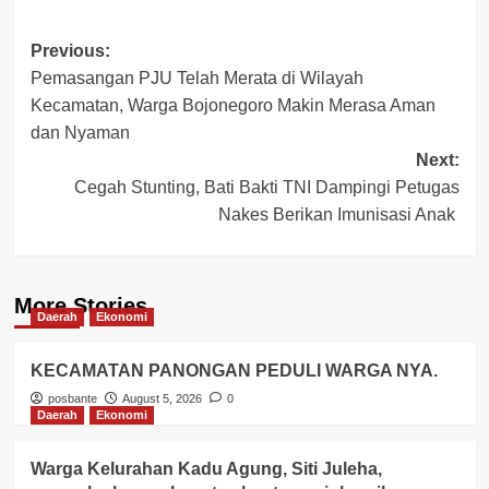
Post
Previous:
Pemasangan PJU Telah Merata di Wilayah
navigation
Kecamatan, Warga Bojonegoro Makin Merasa Aman
dan Nyaman
Next:
Cegah Stunting, Bati Bakti TNI Dampingi Petugas
Nakes Berikan Imunisasi Anak
More Stories
Daerah
Ekonomi
KECAMATAN PANONGAN PEDULI WARGA NYA.
posbante
August 5, 2026
0
Daerah
Ekonomi
Warga Kelurahan Kadu Agung, Siti Juleha,