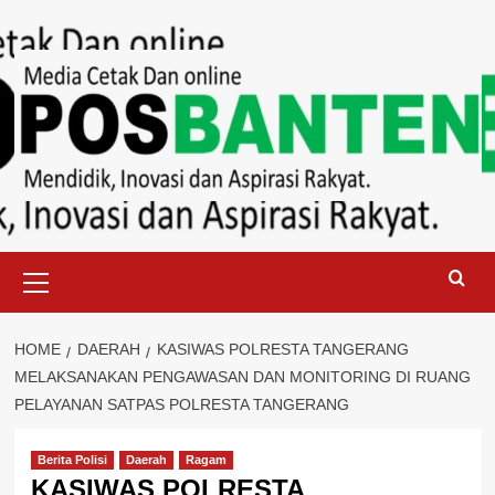
Skip
to
content
Primary
Menu
HOME
DAERAH
KASIWAS POLRESTA TANGERANG
MELAKSANAKAN PENGAWASAN DAN MONITORING DI RUANG
PELAYANAN SATPAS POLRESTA TANGERANG
Berita Polisi
Daerah
Ragam
KASIWAS POLRESTA