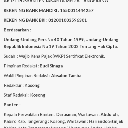
An. PT. POSBANTEN JAKARTA MEDIA TANGERANG
REKENING BANK MANDIRI : 1550011444257
REKENING BANK BRI : 012001003596301
Berdasarkan :
Undang-Undang Pers No 40 Tahun 1999,
Undang-Undang
Republik Indonesia No 19 Tahun 2002 Tentang Hak Cipta
.
Sudah : Wajib Kena Pajak (WKP) Sertifikat Elektronik.
Pimpinan Redaksi :
Budi Sinaga
Wakil Pimpinan Redaksi :
Absalon Tamba
Redakdur : K
osong
Staf Redaksi :
Kosong
Banten :
Kepala Perwakilan Banten :
Darusman,
Wartawan :
Abduloh,
Kabiro Kab. Tangerang : Kosong, Wartawan :
Hariando Sitinjak
Kabiro Kota Tangerang :
kosong,
Wartawan
: Andre,
Kabiro