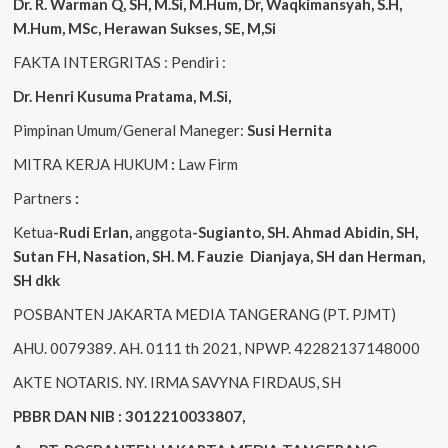
Dr. R. Warman Q, SH, M.Si, M.Hum
,
Dr, Waqkimansyah, S.H,
M.Hum, MSc
,
Herawan Sukses, SE, M,Si
FAKTA INTERGRITAS : Pendiri :
Dr. Henri
Kusuma
Pratama, M.Si
,
Pimpinan Umum/General Maneger:
Susi
Hernita
MITRA KERJA HUKUM
:
Law Firm
Partners
:
Ketua
-Rudi
Erlan
,
anggota
-Sugianto
, SH. Ahmad
Abidin
, SH,
Sutan
FH,
Nasation
, SH. M.
Fauzie
Dianjaya
, SH dan Herman,
SH dkk
POSBANTEN JAKARTA MEDIA TANGERANG (PT. PJMT)
AHU. 0079389. AH. 0111 th 2021, NPWP. 42282137148000
AKTE NOTARIS. NY. IRMA SAVYNA FIRDAUS, SH
PBBR DAN NIB : 3012210033807,