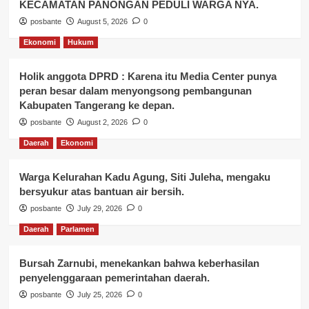
KECAMATAN PANONGAN PEDULI WARGA NYA.
posbante
August 5, 2026
0
Ekonomi
Hukum
Holik anggota DPRD : Karena itu Media Center punya
peran besar dalam menyongsong pembangunan
Kabupaten Tangerang ke depan.
posbante
August 2, 2026
0
Daerah
Ekonomi
Warga Kelurahan Kadu Agung, Siti Juleha, mengaku
bersyukur atas bantuan air bersih.
posbante
July 29, 2026
0
Daerah
Parlamen
Bursah Zarnubi, menekankan bahwa keberhasilan
penyelenggaraan pemerintahan daerah.
posbante
July 25, 2026
0