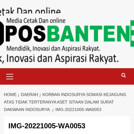
Skip
to
content
Primary
Menu
HOME
DAERAH
KORBAN INDOSURYA SOMASI KEJAGUNG
ATAS TIDAK TERTERANYA ASET SITAAN DALAM SURAT
DAKWAAN INDOSURYA.
IMG-20221005-WA0053
IMG-20221005-WA0053