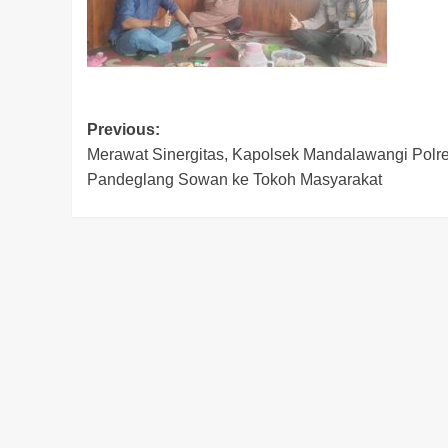
Post
Previous:
Merawat Sinergitas, Kapolsek Mandalawangi Polr
navigation
Pandeglang Sowan ke Tokoh Masyarakat