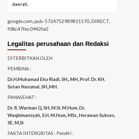
daerah.
google.com, pub-5724752989811170, DIRECT,
f08c47fec0942fa0
Legalitas perusahaan dan Redaksi
DITERBITKAN OLEH
PEMBINA :
Dr.H.Muhamad
Eko
Riadi
, SH,. MH
, Prof. Dr. KH.
Sutan Nasomal, SH,.MH.
PANASEHAT :
Dr. R. Warman Q, SH, M.Si, M.Hum
,
Dr,
Waqkimansyah, S.H, M.Hum, MSc
,
Herawan Sukses,
SE, M,Si
FAKTA INTERGRITAS : Pendiri :