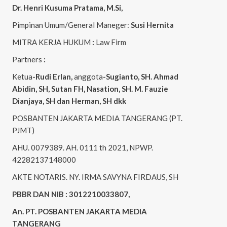
Dr. Henri
Kusuma
Pratama, M.Si
,
Pimpinan Umum/General Maneger:
Susi
Hernita
MITRA KERJA HUKUM
:
Law Firm
Partners
:
Ketua
-Rudi
Erlan
,
anggota
-Sugianto
, SH. Ahmad
Abidin
, SH,
Sutan
FH,
Nasation
, SH. M.
Fauzie
Dianjaya
, SH dan Herman, SH dkk
POSBANTEN JAKARTA MEDIA TANGERANG (PT.
PJMT)
AHU. 0079389. AH. 0111 th 2021, NPWP.
42282137148000
AKTE NOTARIS. NY. IRMA SAVYNA FIRDAUS, SH
PBBR DAN NIB : 3012210033807,
An. PT. POSBANTEN JAKARTA MEDIA
TANGERANG