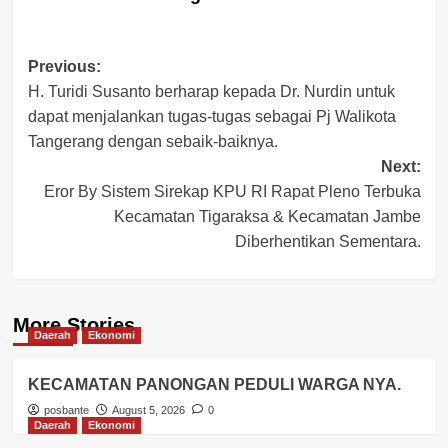
Post
Previous:
H. Turidi Susanto berharap kepada Dr. Nurdin untuk
navigation
dapat menjalankan tugas-tugas sebagai Pj Walikota
Tangerang dengan sebaik-baiknya.
Next:
Eror By Sistem Sirekap KPU RI Rapat Pleno Terbuka
Kecamatan Tigaraksa & Kecamatan Jambe
Diberhentikan Sementara.
More Stories
Daerah
Ekonomi
KECAMATAN PANONGAN PEDULI WARGA NYA.
posbante
August 5, 2026
0
Daerah
Ekonomi