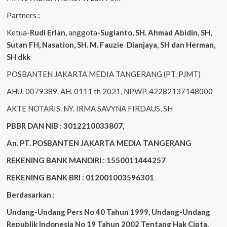
Partners
:
Ketua
-Rudi
Erlan
,
anggota
-Sugianto
, SH. Ahmad
Abidin
, SH,
Sutan
FH,
Nasation
, SH. M.
Fauzie
Dianjaya
, SH dan Herman,
SH dkk
POSBANTEN JAKARTA MEDIA TANGERANG (PT. PJMT)
AHU. 0079389. AH. 0111 th 2021, NPWP. 42282137148000
AKTE NOTARIS. NY. IRMA SAVYNA FIRDAUS, SH
PBBR DAN NIB : 3012210033807,
An. PT. POSBANTEN JAKARTA MEDIA TANGERANG
REKENING BANK MANDIRI : 1550011444257
REKENING BANK BRI : 012001003596301
Berdasarkan :
Undang-Undang Pers No 40 Tahun 1999,
Undang-Undang
Republik Indonesia No 19 Tahun 2002 Tentang Hak Cipta
.