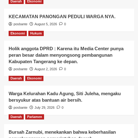
Daerah
Ekonomi
KECAMATAN PANONGAN PEDULI WARGA NYA.
posbante
August 5, 2026
0
Ekonomi
Hukum
Holik anggota DPRD : Karena itu Media Center punya
peran besar dalam menyongsong pembangunan
Kabupaten Tangerang ke depan.
posbante
August 2, 2026
0
Daerah
Ekonomi
Warga Kelurahan Kadu Agung, Siti Juleha, mengaku
bersyukur atas bantuan air bersih.
posbante
July 29, 2026
0
Daerah
Parlamen
Bursah Zarnubi, menekankan bahwa keberhasilan