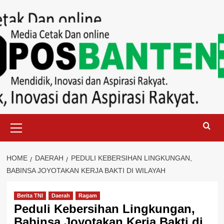
Skip
to
content
Primary
Menu
HOME
DAERAH
PEDULI KEBERSIHAN LINGKUNGAN,
BABINSA JOYOTAKAN KERJA BAKTI DI WILAYAH
Berita TNI
Daerah
Ragam
Peduli Kebersihan Lingkungan,
Babinsa Joyotakan Kerja Bakti di