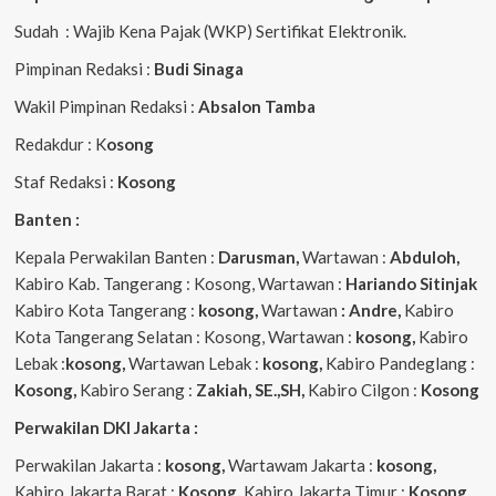
Sudah : Wajib Kena Pajak (WKP) Sertifikat Elektronik.
Pimpinan Redaksi :
Budi Sinaga
Wakil Pimpinan Redaksi :
Absalon Tamba
Redakdur : K
osong
Staf Redaksi :
Kosong
Banten :
Kepala Perwakilan Banten :
Darusman,
Wartawan :
Abduloh,
Kabiro Kab. Tangerang : Kosong, Wartawan :
Hariando Sitinjak
Kabiro Kota Tangerang :
kosong,
Wartawan
: Andre,
Kabiro
Kota Tangerang Selatan : Kosong, Wartawan :
kosong,
Kabiro
Lebak :
kosong,
Wartawan Lebak :
kosong,
Kabiro Pandeglang :
Kosong,
Kabiro Serang :
Zakiah, SE.,SH,
Kabiro Cilgon :
Kosong
Perwakilan DKI Jakarta :
Perwakilan Jakarta :
kosong,
Wartawam Jakarta :
kosong,
Kabiro Jakarta Barat :
Kosong,
Kabiro Jakarta Timur :
Kosong,