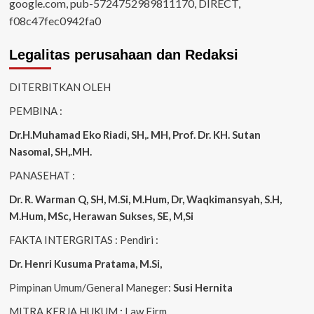
google.com, pub-5724752989811170, DIRECT,
f08c47fec0942fa0
Legalitas perusahaan dan Redaksi
DITERBITKAN OLEH
PEMBINA :
Dr.H.Muhamad
Eko
Riadi
, SH,. MH
, Prof. Dr. KH. Sutan
Nasomal, SH,.MH.
PANASEHAT :
Dr. R. Warman Q, SH, M.Si, M.Hum
,
Dr, Waqkimansyah, S.H,
M.Hum, MSc
,
Herawan Sukses, SE, M,Si
FAKTA INTERGRITAS : Pendiri :
Dr. Henri
Kusuma
Pratama, M.Si
,
Pimpinan Umum/General Maneger:
Susi
Hernita
MITRA KERJA HUKUM
:
Law Firm