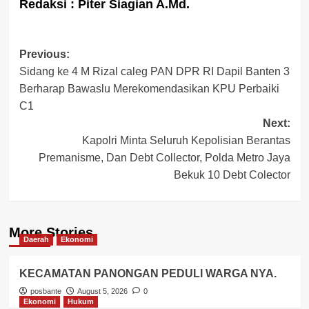
Redaksi : Piter Siagian A.Md.
Post
Previous:
Sidang ke 4 M Rizal caleg PAN DPR RI Dapil Banten 3
navigation
Berharap Bawaslu Merekomendasikan KPU Perbaiki
C1
Next:
Kapolri Minta Seluruh Kepolisian Berantas
Premanisme, Dan Debt Collector, Polda Metro Jaya
Bekuk 10 Debt Colector
More Stories
Daerah
Ekonomi
KECAMATAN PANONGAN PEDULI WARGA NYA.
posbante
August 5, 2026
0
Ekonomi
Hukum