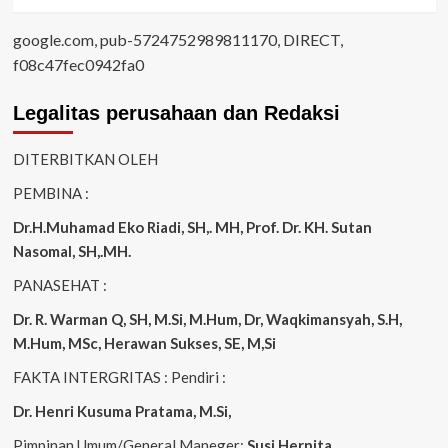
google.com, pub-5724752989811170, DIRECT,
f08c47fec0942fa0
Legalitas perusahaan dan Redaksi
DITERBITKAN OLEH
PEMBINA :
Dr.H.Muhamad
Eko
Riadi
, SH,. MH
, Prof. Dr. KH. Sutan
Nasomal, SH,.MH.
PANASEHAT :
Dr. R. Warman Q, SH, M.Si, M.Hum
,
Dr, Waqkimansyah, S.H,
M.Hum, MSc
,
Herawan Sukses, SE, M,Si
FAKTA INTERGRITAS : Pendiri :
Dr. Henri
Kusuma
Pratama, M.Si
,
Pimpinan Umum/General Maneger:
Susi
Hernita