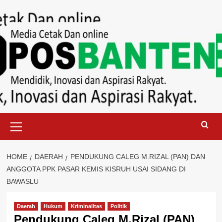
Skip
to
content
Primary
Menu
HOME
DAERAH
PENDUKUNG CALEG M.RIZAL (PAN) DAN
ANGGOTA PPK PASAR KEMIS KISRUH USAI SIDANG DI
BAWASLU
Daerah
Hukum
Kriminalitas
Politik
Pendukung Caleg M.Rizal (PAN)