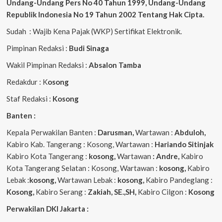
Undang-Undang Pers No 40 Tahun 1999,
Undang-Undang
Republik Indonesia No 19 Tahun 2002 Tentang Hak Cipta
.
Sudah : Wajib Kena Pajak (WKP) Sertifikat Elektronik.
Pimpinan Redaksi :
Budi Sinaga
Wakil Pimpinan Redaksi :
Absalon Tamba
Redakdur : K
osong
Staf Redaksi :
Kosong
Banten :
Kepala Perwakilan Banten :
Darusman,
Wartawan :
Abduloh,
Kabiro Kab. Tangerang : Kosong, Wartawan :
Hariando Sitinjak
Kabiro Kota Tangerang :
kosong,
Wartawan
: Andre,
Kabiro
Kota Tangerang Selatan : Kosong, Wartawan :
kosong,
Kabiro
Lebak :
kosong,
Wartawan Lebak :
kosong,
Kabiro Pandeglang :
Kosong,
Kabiro Serang :
Zakiah, SE.,SH,
Kabiro Cilgon :
Kosong
Perwakilan DKI Jakarta :