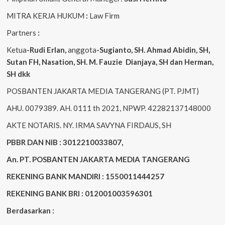
MITRA KERJA HUKUM
:
Law Firm
Partners
:
Ketua
-Rudi
Erlan
,
anggota
-Sugianto
, SH. Ahmad
Abidin
, SH,
Sutan
FH,
Nasation
, SH. M.
Fauzie
Dianjaya
, SH dan Herman,
SH dkk
POSBANTEN JAKARTA MEDIA TANGERANG (PT. PJMT)
AHU. 0079389. AH. 0111 th 2021, NPWP. 42282137148000
AKTE NOTARIS. NY. IRMA SAVYNA FIRDAUS, SH
PBBR DAN NIB : 3012210033807,
An. PT. POSBANTEN JAKARTA MEDIA TANGERANG
REKENING BANK MANDIRI : 1550011444257
REKENING BANK BRI : 012001003596301
Berdasarkan :