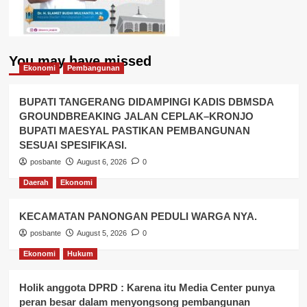
You may have missed
Ekonomi
Pembangunan
BUPATI TANGERANG DIDAMPINGI KADIS DBMSDA
GROUNDBREAKING JALAN CEPLAK–KRONJO
BUPATI MAESYAL PASTIKAN PEMBANGUNAN
SESUAI SPESIFIKASI.
posbante
August 6, 2026
0
Daerah
Ekonomi
KECAMATAN PANONGAN PEDULI WARGA NYA.
posbante
August 5, 2026
0
Ekonomi
Hukum
Holik anggota DPRD : Karena itu Media Center punya
peran besar dalam menyongsong pembangunan