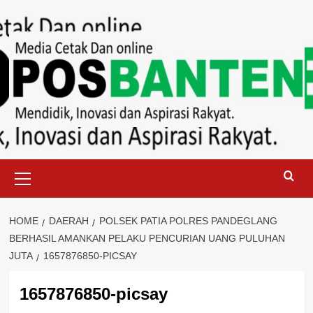
Skip
to
content
Primary
Menu
HOME
DAERAH
POLSEK PATIA POLRES PANDEGLANG
BERHASIL AMANKAN PELAKU PENCURIAN UANG PULUHAN
JUTA
1657876850-PICSAY
1657876850-picsay