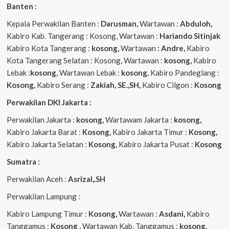
Banten :
Kepala Perwakilan Banten :
Darusman,
Wartawan :
Abduloh,
Kabiro Kab. Tangerang : Kosong, Wartawan :
Hariando Sitinjak
Kabiro Kota Tangerang :
kosong,
Wartawan
: Andre,
Kabiro
Kota Tangerang Selatan : Kosong, Wartawan :
kosong,
Kabiro
Lebak :
kosong,
Wartawan Lebak :
kosong,
Kabiro Pandeglang :
Kosong,
Kabiro Serang :
Zakiah, SE.,SH,
Kabiro Cilgon :
Kosong
Perwakilan DKI Jakarta :
Perwakilan Jakarta :
kosong,
Wartawam Jakarta :
kosong,
Kabiro Jakarta Barat :
Kosong,
Kabiro Jakarta Timur :
Kosong,
Kabiro Jakarta Selatan :
Kosong,
Kabiro Jakarta Pusat :
Kosong
Sumatra :
Perwakilan Aceh :
Asrizal,.SH
Perwakilan Lampung :
Kabiro Lampung Timur :
Kosong,
Wartawan :
Asdani,
Kabiro
Tanggamus :
Kosong ,
Wartawan Kab. Tanggamus :
kosong.