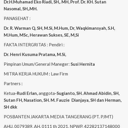
Dr.H.Muhamad
Eko
Riadi
, SH,. MH
, Prof. Dr. KH. Sutan
Nasomal, SH,.MH.
PANASEHAT :
Dr. R. Warman Q, SH, M.Si, M.Hum
,
Dr, Waqkimansyah, S.H,
M.Hum, MSc
,
Herawan Sukses, SE, M,Si
FAKTA INTERGRITAS : Pendiri :
Dr. Henri
Kusuma
Pratama, M.Si
,
Pimpinan Umum/General Maneger:
Susi
Hernita
MITRA KERJA HUKUM
:
Law Firm
Partners
:
Ketua
-Rudi
Erlan
,
anggota
-Sugianto
, SH. Ahmad
Abidin
, SH,
Sutan
FH,
Nasation
, SH. M.
Fauzie
Dianjaya
, SH dan Herman,
SH dkk
POSBANTEN JAKARTA MEDIA TANGERANG (PT. PJMT)
AHU. 0079389. AH. 0111 th 2021, NPWP. 42282137148000