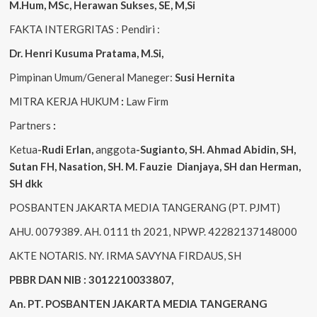
M.Hum, MSc
,
Herawan Sukses, SE, M,Si
FAKTA INTERGRITAS : Pendiri :
Dr. Henri
Kusuma
Pratama, M.Si
,
Pimpinan Umum/General Maneger:
Susi
Hernita
MITRA KERJA HUKUM
:
Law Firm
Partners
:
Ketua
-Rudi
Erlan
,
anggota
-Sugianto
, SH. Ahmad
Abidin
, SH,
Sutan
FH,
Nasation
, SH. M.
Fauzie
Dianjaya
, SH dan Herman,
SH dkk
POSBANTEN JAKARTA MEDIA TANGERANG (PT. PJMT)
AHU. 0079389. AH. 0111 th 2021, NPWP. 42282137148000
AKTE NOTARIS. NY. IRMA SAVYNA FIRDAUS, SH
PBBR DAN NIB : 3012210033807,
An. PT. POSBANTEN JAKARTA MEDIA TANGERANG