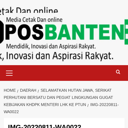
Skip
to
content
Primary
Menu
HOME
DAERAH
SELAMATKAN HUTAN JAWA, SERIKAT
PERHUTANI BERSATU DAN PEGIAT LINGKUNGAN GUGAT
KEBIJAKAN KHDPK MENTERI LHK KE PTUN
IMG-20220811-
WA0022
IMG-20220811-WA0022