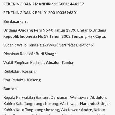
REKENING BANK MANDIRI : 1550011444257
REKENING BANK BRI : 012001003596301
Berdasarkan :
Undang-Undang Pers No 40 Tahun 1999,
Undang-Undang
Republik Indonesia No 19 Tahun 2002 Tentang Hak Cipta
.
Sudah : Wajib Kena Pajak (WKP) Sertifikat Elektronik.
Pimpinan Redaksi :
Budi Sinaga
Wakil Pimpinan Redaksi :
Absalon Tamba
Redakdur : K
osong
Staf Redaksi :
Kosong
Banten :
Kepala Perwakilan Banten :
Darusman,
Wartawan :
Abduloh,
Kabiro Kab. Tangerang : Kosong, Wartawan :
Hariando Sitinjak
Kabiro Kota Tangerang :
kosong,
Wartawan
: Andre,
Kabiro