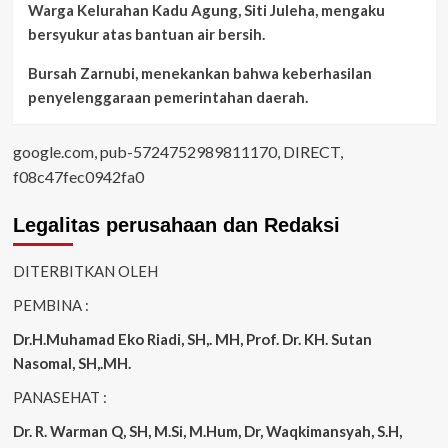
Warga Kelurahan Kadu Agung, Siti Juleha, mengaku
bersyukur atas bantuan air bersih.
Bursah Zarnubi, menekankan bahwa keberhasilan
penyelenggaraan pemerintahan daerah.
google.com, pub-5724752989811170, DIRECT,
f08c47fec0942fa0
Legalitas perusahaan dan Redaksi
DITERBITKAN OLEH
PEMBINA :
Dr.H.Muhamad
Eko
Riadi
, SH,. MH
, Prof. Dr. KH. Sutan
Nasomal, SH,.MH.
PANASEHAT :
Dr. R. Warman Q, SH, M.Si, M.Hum
,
Dr, Waqkimansyah, S.H,