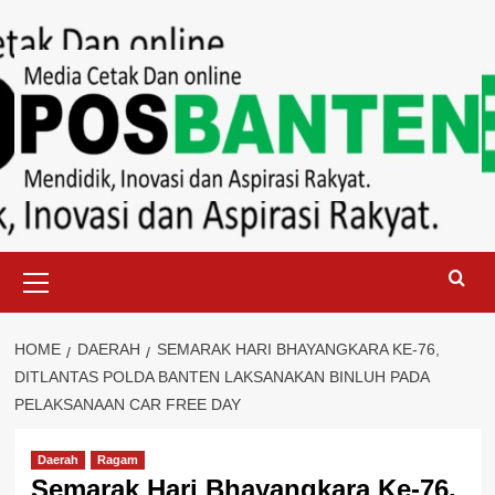
Skip
to
content
Primary
Menu
HOME
DAERAH
SEMARAK HARI BHAYANGKARA KE-76,
DITLANTAS POLDA BANTEN LAKSANAKAN BINLUH PADA
PELAKSANAAN CAR FREE DAY
Daerah
Ragam
Semarak Hari Bhayangkara Ke-76,