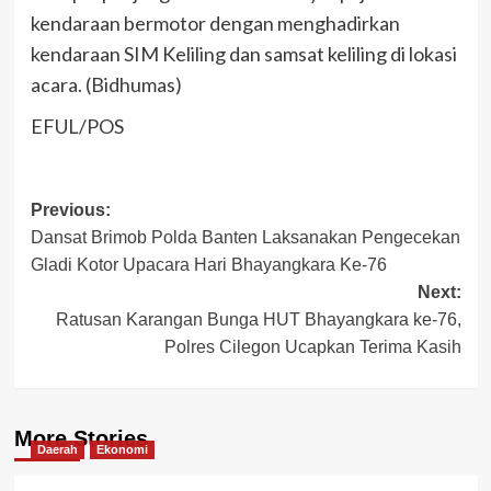
kendaraan bermotor dengan menghadirkan
kendaraan SIM Keliling dan samsat keliling di lokasi
acara. (Bidhumas)
EFUL/POS
Post
Previous:
Dansat Brimob Polda Banten Laksanakan Pengecekan
navigation
Gladi Kotor Upacara Hari Bhayangkara Ke-76
Next:
Ratusan Karangan Bunga HUT Bhayangkara ke-76,
Polres Cilegon Ucapkan Terima Kasih
More Stories
Daerah
Ekonomi