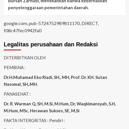
Bursah Zarnubi, menekankan bahwa keberhasilan
penyelenggaraan pemerintahan daerah.
google.com, pub-5724752989811170, DIRECT,
f08c47fec0942fa0
Legalitas perusahaan dan Redaksi
DITERBITKAN OLEH
PEMBINA :
Dr.H.Muhamad
Eko
Riadi
, SH,. MH
, Prof. Dr. KH. Sutan
Nasomal, SH,.MH.
PANASEHAT :
Dr. R. Warman Q, SH, M.Si, M.Hum
,
Dr, Waqkimansyah, S.H,
M.Hum, MSc
,
Herawan Sukses, SE, M,Si
FAKTA INTERGRITAS : Pendiri :