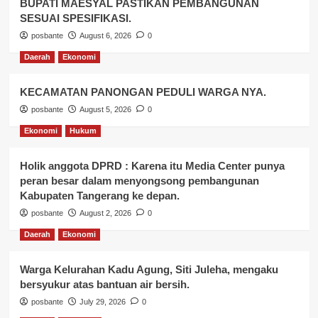
BUPATI MAESYAL PASTIKAN PEMBANGUNAN
SESUAI SPESIFIKASI.
posbante
August 6, 2026
0
Daerah
Ekonomi
KECAMATAN PANONGAN PEDULI WARGA NYA.
posbante
August 5, 2026
0
Ekonomi
Hukum
Holik anggota DPRD : Karena itu Media Center punya
peran besar dalam menyongsong pembangunan
Kabupaten Tangerang ke depan.
posbante
August 2, 2026
0
Daerah
Ekonomi
Warga Kelurahan Kadu Agung, Siti Juleha, mengaku
bersyukur atas bantuan air bersih.
posbante
July 29, 2026
0