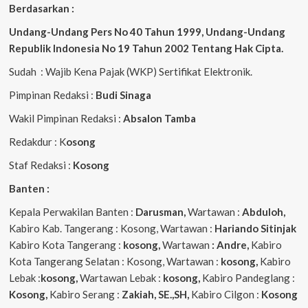
Berdasarkan :
Undang-Undang Pers No 40 Tahun 1999,
Undang-Undang
Republik Indonesia No 19 Tahun 2002 Tentang Hak Cipta
.
Sudah : Wajib Kena Pajak (WKP) Sertifikat Elektronik.
Pimpinan Redaksi :
Budi Sinaga
Wakil Pimpinan Redaksi :
Absalon Tamba
Redakdur : K
osong
Staf Redaksi :
Kosong
Banten :
Kepala Perwakilan Banten :
Darusman,
Wartawan :
Abduloh,
Kabiro Kab. Tangerang : Kosong, Wartawan :
Hariando Sitinjak
Kabiro Kota Tangerang :
kosong,
Wartawan
: Andre,
Kabiro
Kota Tangerang Selatan : Kosong, Wartawan :
kosong,
Kabiro
Lebak :
kosong,
Wartawan Lebak :
kosong,
Kabiro Pandeglang :
Kosong,
Kabiro Serang :
Zakiah, SE.,SH,
Kabiro Cilgon :
Kosong