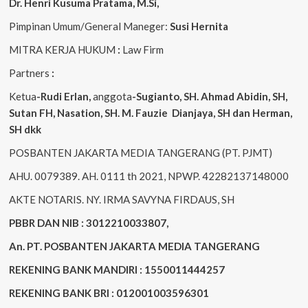
Dr. Henri
Kusuma
Pratama, M.Si
,
Pimpinan Umum/General Maneger:
Susi
Hernita
MITRA KERJA HUKUM
:
Law Firm
Partners
:
Ketua
-Rudi
Erlan
,
anggota
-Sugianto
, SH. Ahmad
Abidin
, SH,
Sutan
FH,
Nasation
, SH. M.
Fauzie
Dianjaya
, SH dan Herman,
SH dkk
POSBANTEN JAKARTA MEDIA TANGERANG (PT. PJMT)
AHU. 0079389. AH. 0111 th 2021, NPWP. 42282137148000
AKTE NOTARIS. NY. IRMA SAVYNA FIRDAUS, SH
PBBR DAN NIB : 3012210033807,
An. PT. POSBANTEN JAKARTA MEDIA TANGERANG
REKENING BANK MANDIRI : 1550011444257
REKENING BANK BRI : 012001003596301