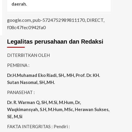
daerah.
google.com, pub-5724752989811170, DIRECT,
f08c47fec0942fa0
Legalitas perusahaan dan Redaksi
DITERBITKAN OLEH
PEMBINA :
Dr.H.Muhamad
Eko
Riadi
, SH,. MH
, Prof. Dr. KH.
Sutan Nasomal, SH,.MH.
PANASEHAT :
Dr. R. Warman Q, SH, M.Si, M.Hum
,
Dr,
Waqkimansyah, S.H, M.Hum, MSc
,
Herawan Sukses,
SE, M,Si
FAKTA INTERGRITAS : Pendiri :