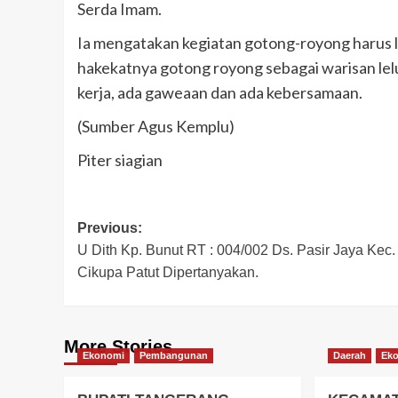
Serda Imam.
Ia mengatakan kegiatan gotong-royong harus l
hakekatnya gotong royong sebagai warisan lel
kerja, ada gaweaan dan ada kebersamaan.
(Sumber Agus Kemplu)
Piter siagian
Post
Previous:
U Dith Kp. Bunut RT : 004/002 Ds. Pasir Jaya Kec.
navigation
Cikupa Patut Dipertanyakan.
More Stories
Ekonomi
Pembangunan
Daerah
Ek