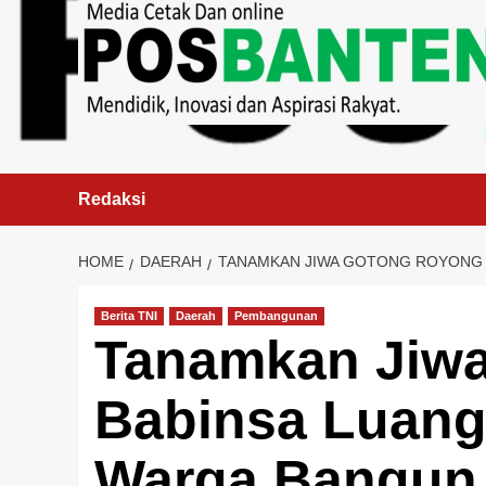
content
Redaksi
HOME
DAERAH
TANAMKAN JIWA GOTONG ROYONG 
Berita TNI
Daerah
Pembangunan
Tanamkan Jiw
Babinsa Luang
Warga Bangun