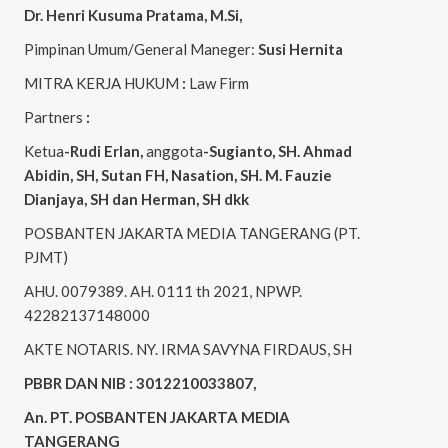
Dr. Henri
Kusuma
Pratama, M.Si
,
Pimpinan Umum/General Maneger:
Susi
Hernita
MITRA KERJA HUKUM
:
Law Firm
Partners
:
Ketua
-Rudi
Erlan
,
anggota
-Sugianto
, SH. Ahmad
Abidin
, SH,
Sutan
FH,
Nasation
, SH. M.
Fauzie
Dianjaya
, SH dan Herman, SH dkk
POSBANTEN JAKARTA MEDIA TANGERANG (PT.
PJMT)
AHU. 0079389. AH. 0111 th 2021, NPWP.
42282137148000
AKTE NOTARIS. NY. IRMA SAVYNA FIRDAUS, SH
PBBR DAN NIB : 3012210033807,
An. PT. POSBANTEN JAKARTA MEDIA
TANGERANG