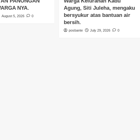
TAN PANONGAN
Warga Kelurahan Kadu
WARGA NYA.
Agung, Siti Juleha, mengaku
bersyukur atas bantuan air
August 5, 2026
0
bersih.
posbante
July 29, 2026
0