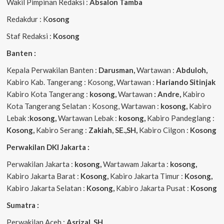
Wakil Pimpinan Redaksi :
Absalon Tamba
Redakdur : K
osong
Staf Redaksi :
Kosong
Banten :
Kepala Perwakilan Banten :
Darusman,
Wartawan :
Abduloh,
Kabiro Kab. Tangerang : Kosong, Wartawan :
Hariando Sitinjak
Kabiro Kota Tangerang :
kosong,
Wartawan
: Andre,
Kabiro
Kota Tangerang Selatan : Kosong, Wartawan :
kosong,
Kabiro
Lebak :
kosong,
Wartawan Lebak :
kosong,
Kabiro Pandeglang :
Kosong,
Kabiro Serang :
Zakiah, SE.,SH,
Kabiro Cilgon :
Kosong
Perwakilan DKI Jakarta :
Perwakilan Jakarta :
kosong,
Wartawam Jakarta :
kosong,
Kabiro Jakarta Barat :
Kosong,
Kabiro Jakarta Timur :
Kosong,
Kabiro Jakarta Selatan :
Kosong,
Kabiro Jakarta Pusat :
Kosong
Sumatra :
Perwakilan Aceh :
Asrizal,.SH