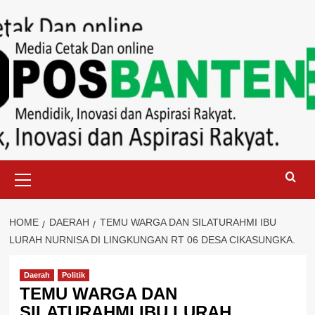
Skip
to
content
Primary
Menu
HOME
DAERAH
TEMU WARGA DAN SILATURAHMI IBU
LURAH NURNISA DI LINGKUNGAN RT 06 DESA CIKASUNGKA.
Daerah
Politik
TEMU WARGA DAN
SILATURAHMI IBU LURAH