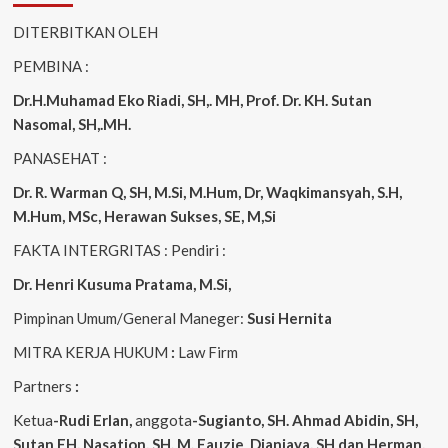
DITERBITKAN OLEH
PEMBINA :
Dr.H.Muhamad
Eko
Riadi
, SH,. MH
, Prof. Dr. KH. Sutan
Nasomal, SH,.MH.
PANASEHAT :
Dr. R. Warman Q, SH, M.Si, M.Hum
,
Dr, Waqkimansyah, S.H,
M.Hum, MSc
,
Herawan Sukses, SE, M,Si
FAKTA INTERGRITAS : Pendiri :
Dr. Henri
Kusuma
Pratama, M.Si
,
Pimpinan Umum/General Maneger:
Susi
Hernita
MITRA KERJA HUKUM
:
Law Firm
Partners
:
Ketua
-Rudi
Erlan
,
anggota
-Sugianto
, SH. Ahmad
Abidin
, SH,
Sutan
FH,
Nasation
, SH. M.
Fauzie
Dianjaya
, SH dan Herman,