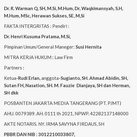
Dr. R. Warman Q, SH, M.Si, M.Hum
,
Dr, Waqkimansyah, S.H,
M.Hum, MSc
,
Herawan Sukses, SE, M,Si
FAKTA INTERGRITAS : Pendiri :
Dr. Henri
Kusuma
Pratama, M.Si
,
Pimpinan Umum/General Maneger:
Susi
Hernita
MITRA KERJA HUKUM
:
Law Firm
Partners
:
Ketua
-Rudi
Erlan
,
anggota
-Sugianto
, SH. Ahmad
Abidin
, SH,
Sutan
FH,
Nasation
, SH. M.
Fauzie
Dianjaya
, SH dan Herman,
SH dkk
POSBANTEN JAKARTA MEDIA TANGERANG (PT. PJMT)
AHU. 0079389. AH. 0111 th 2021, NPWP. 42282137148000
AKTE NOTARIS. NY. IRMA SAVYNA FIRDAUS, SH
PBBR DAN NIB : 3012210033807,