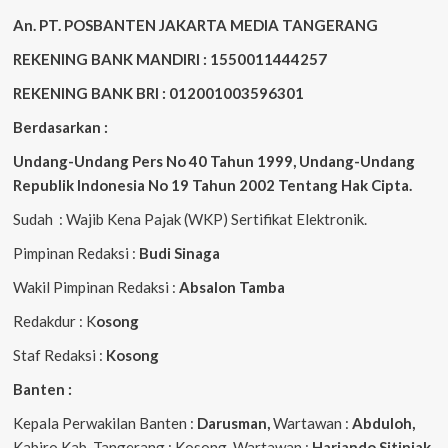
An. PT. POSBANTEN JAKARTA MEDIA TANGERANG
REKENING BANK MANDIRI : 1550011444257
REKENING BANK BRI : 012001003596301
Berdasarkan :
Undang-Undang Pers No 40 Tahun 1999,
Undang-Undang
Republik Indonesia No 19 Tahun 2002 Tentang Hak Cipta
.
Sudah : Wajib Kena Pajak (WKP) Sertifikat Elektronik.
Pimpinan Redaksi :
Budi Sinaga
Wakil Pimpinan Redaksi :
Absalon Tamba
Redakdur : K
osong
Staf Redaksi :
Kosong
Banten :
Kepala Perwakilan Banten :
Darusman,
Wartawan :
Abduloh,
Kabiro Kab. Tangerang : Kosong, Wartawan :
Hariando Sitinjak