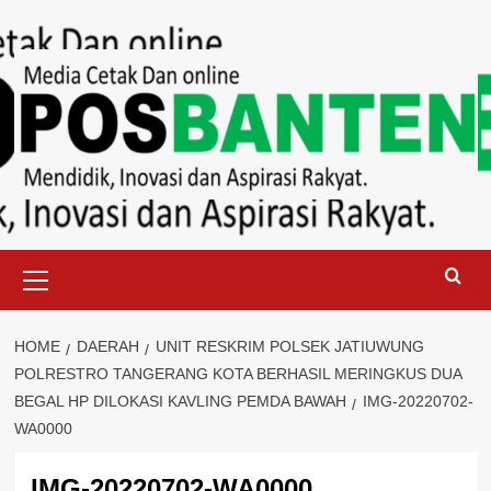
Skip
to
content
Primary
Menu
HOME
DAERAH
UNIT RESKRIM POLSEK JATIUWUNG
POLRESTRO TANGERANG KOTA BERHASIL MERINGKUS DUA
BEGAL HP DILOKASI KAVLING PEMDA BAWAH
IMG-20220702-
WA0000
IMG-20220702-WA0000