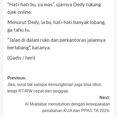
“Hati-hati bu, ya mas”, ujarnya Dedy tukang
ojek online.
Menurut Dedy, ia bu, hati-hati banyak lobang,
ga tahu tu.
“Jalan di dalam ruko dan perkantoran jalannya
berlubang”, katanya.
(Gadis / heri)
Post
Previous:
Jika, surat tak sampai kemungkinan juga bisa ribut,
navigation
tetapi RT/RW cepat dan tanggap.
Next:
Al Muktabar menuturkan dengan kesepakatan
perubahan KUA dan PPAS TA 2024.