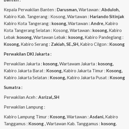
Kepala Perwakilan Banten :
Darusman,
Wartawan :
Abduloh,
Kabiro Kab. Tangerang : Kosong, Wartawan :
Hariando Sitinjak
Kabiro Kota Tangerang :
kosong,
Wartawan
: Andre,
Kabiro
Kota Tangerang Selatan : Kosong, Wartawan :
kosong,
Kabiro
Lebak :
kosong,
Wartawan Lebak :
kosong,
Kabiro Pandeglang :
Kosong,
Kabiro Serang :
Zakiah, SE.,SH,
Kabiro Cilgon :
Kosong
Perwakilan DKI Jakarta :
Perwakilan Jakarta :
kosong,
Wartawam Jakarta :
kosong,
Kabiro Jakarta Barat :
Kosong,
Kabiro Jakarta Timur :
Kosong,
Kabiro Jakarta Selatan :
Kosong,
Kabiro Jakarta Pusat :
Kosong
Sumatra :
Perwakilan Aceh :
Asrizal,.SH
Perwakilan Lampung :
Kabiro Lampung Timur :
Kosong,
Wartawan :
Asdani,
Kabiro
Tanggamus :
Kosong ,
Wartawan Kab. Tanggamus :
kosong.