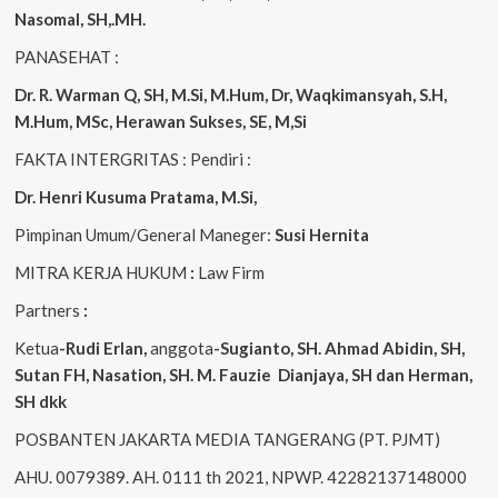
Nasomal, SH,.MH.
PANASEHAT :
Dr. R. Warman Q, SH, M.Si, M.Hum
,
Dr, Waqkimansyah, S.H,
M.Hum, MSc
,
Herawan Sukses, SE, M,Si
FAKTA INTERGRITAS : Pendiri :
Dr. Henri
Kusuma
Pratama, M.Si
,
Pimpinan Umum/General Maneger:
Susi
Hernita
MITRA KERJA HUKUM
:
Law Firm
Partners
:
Ketua
-Rudi
Erlan
,
anggota
-Sugianto
, SH. Ahmad
Abidin
, SH,
Sutan
FH,
Nasation
, SH. M.
Fauzie
Dianjaya
, SH dan Herman,
SH dkk
POSBANTEN JAKARTA MEDIA TANGERANG (PT. PJMT)
AHU. 0079389. AH. 0111 th 2021, NPWP. 42282137148000