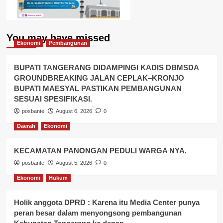
You may have missed
Ekonomi
Pembangunan
BUPATI TANGERANG DIDAMPINGI KADIS DBMSDA
GROUNDBREAKING JALAN CEPLAK–KRONJO
BUPATI MAESYAL PASTIKAN PEMBANGUNAN
SESUAI SPESIFIKASI.
posbante
August 6, 2026
0
Daerah
Ekonomi
KECAMATAN PANONGAN PEDULI WARGA NYA.
posbante
August 5, 2026
0
Ekonomi
Hukum
Holik anggota DPRD : Karena itu Media Center punya
peran besar dalam menyongsong pembangunan