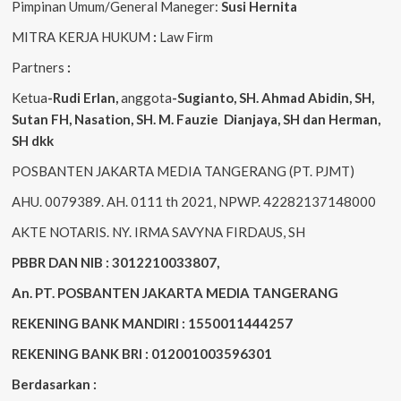
Pimpinan Umum/General Maneger:
Susi
Hernita
MITRA KERJA HUKUM
:
Law Firm
Partners
:
Ketua
-Rudi
Erlan
,
anggota
-Sugianto
, SH. Ahmad
Abidin
, SH,
Sutan
FH,
Nasation
, SH. M.
Fauzie
Dianjaya
, SH dan Herman,
SH dkk
POSBANTEN JAKARTA MEDIA TANGERANG (PT. PJMT)
AHU. 0079389. AH. 0111 th 2021, NPWP. 42282137148000
AKTE NOTARIS. NY. IRMA SAVYNA FIRDAUS, SH
PBBR DAN NIB : 3012210033807,
An. PT. POSBANTEN JAKARTA MEDIA TANGERANG
REKENING BANK MANDIRI : 1550011444257
REKENING BANK BRI : 012001003596301
Berdasarkan :