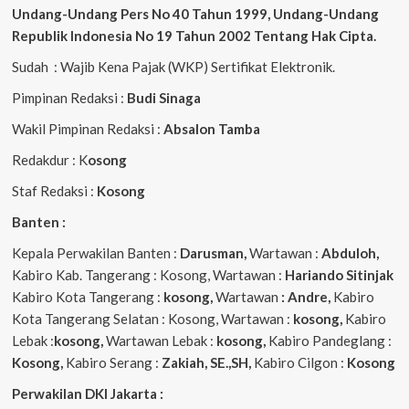
Undang-Undang Pers No 40 Tahun 1999,
Undang-Undang
Republik Indonesia No 19 Tahun 2002 Tentang Hak Cipta
.
Sudah : Wajib Kena Pajak (WKP) Sertifikat Elektronik.
Pimpinan Redaksi :
Budi Sinaga
Wakil Pimpinan Redaksi :
Absalon Tamba
Redakdur : K
osong
Staf Redaksi :
Kosong
Banten :
Kepala Perwakilan Banten :
Darusman,
Wartawan :
Abduloh,
Kabiro Kab. Tangerang : Kosong, Wartawan :
Hariando Sitinjak
Kabiro Kota Tangerang :
kosong,
Wartawan
: Andre,
Kabiro
Kota Tangerang Selatan : Kosong, Wartawan :
kosong,
Kabiro
Lebak :
kosong,
Wartawan Lebak :
kosong,
Kabiro Pandeglang :
Kosong,
Kabiro Serang :
Zakiah, SE.,SH,
Kabiro Cilgon :
Kosong
Perwakilan DKI Jakarta :