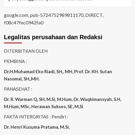
google.com, pub-5724752989811170, DIRECT,
f08c47fec0942fa0
Legalitas perusahaan dan Redaksi
DITERBITKAN OLEH
PEMBINA :
Dr.H.Muhamad
Eko
Riadi
, SH,. MH
, Prof. Dr. KH. Sutan
Nasomal, SH,.MH.
PANASEHAT :
Dr. R. Warman Q, SH, M.Si, M.Hum
,
Dr, Waqkimansyah, S.H,
M.Hum, MSc
,
Herawan Sukses, SE, M,Si
FAKTA INTERGRITAS : Pendiri :
Dr. Henri
Kusuma
Pratama, M.Si
,