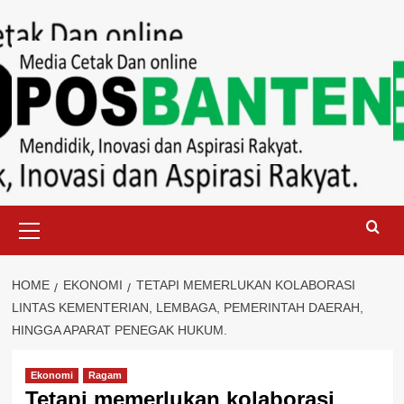
Skip
to
content
Primary
Menu
HOME
EKONOMI
TETAPI MEMERLUKAN KOLABORASI
LINTAS KEMENTERIAN, LEMBAGA, PEMERINTAH DAERAH,
HINGGA APARAT PENEGAK HUKUM.
Ekonomi
Ragam
Tetapi memerlukan kolaborasi