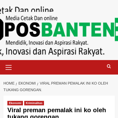
Skip
to
content
Primary
Menu
HOME
EKONOMI
VIRAL PREMAN PEMALAK INI KO OLEH
TUKANG GORENGAN.
Ekonomi
Kriminalitas
Viral preman pemalak ini ko oleh
tukang gorengan.