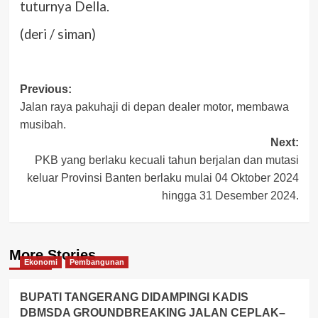
tuturnya Della.
(deri / siman)
Post
Previous:
Jalan raya pakuhaji di depan dealer motor, membawa
navigation
musibah.
Next:
PKB yang berlaku kecuali tahun berjalan dan mutasi
keluar Provinsi Banten berlaku mulai 04 Oktober 2024
hingga 31 Desember 2024.
More Stories
Ekonomi
Pembangunan
BUPATI TANGERANG DIDAMPINGI KADIS
DBMSDA GROUNDBREAKING JALAN CEPLAK–