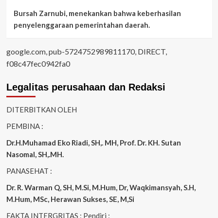
Bursah Zarnubi, menekankan bahwa keberhasilan
penyelenggaraan pemerintahan daerah.
google.com, pub-5724752989811170, DIRECT,
f08c47fec0942fa0
Legalitas perusahaan dan Redaksi
DITERBITKAN OLEH
PEMBINA :
Dr.H.Muhamad
Eko
Riadi
, SH,. MH
, Prof. Dr. KH. Sutan
Nasomal, SH,.MH.
PANASEHAT :
Dr. R. Warman Q, SH, M.Si, M.Hum
,
Dr, Waqkimansyah, S.H,
M.Hum, MSc
,
Herawan Sukses, SE, M,Si
FAKTA INTERGRITAS : Pendiri :