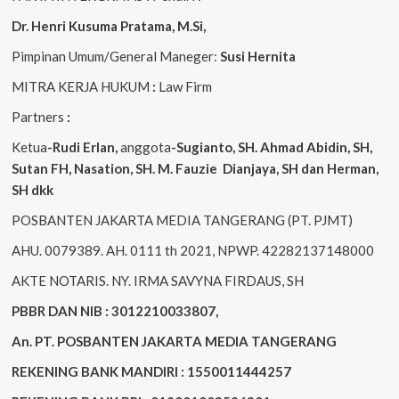
Dr. Henri
Kusuma
Pratama, M.Si
,
Pimpinan Umum/General Maneger:
Susi
Hernita
MITRA KERJA HUKUM
:
Law Firm
Partners
:
Ketua
-Rudi
Erlan
,
anggota
-Sugianto
, SH. Ahmad
Abidin
, SH,
Sutan
FH,
Nasation
, SH. M.
Fauzie
Dianjaya
, SH dan Herman,
SH dkk
POSBANTEN JAKARTA MEDIA TANGERANG (PT. PJMT)
AHU. 0079389. AH. 0111 th 2021, NPWP. 42282137148000
AKTE NOTARIS. NY. IRMA SAVYNA FIRDAUS, SH
PBBR DAN NIB : 3012210033807,
An. PT. POSBANTEN JAKARTA MEDIA TANGERANG
REKENING BANK MANDIRI : 1550011444257