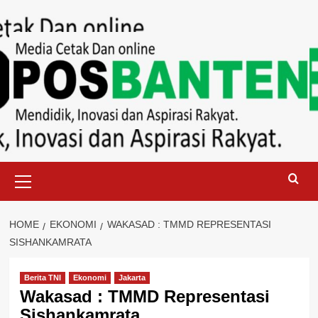
Skip
to
content
Primary
Menu
HOME
EKONOMI
WAKASAD : TMMD REPRESENTASI
SISHANKAMRATA
Berita TNI
Ekonomi
Jakarta
Wakasad : TMMD Representasi
Sishankamrata