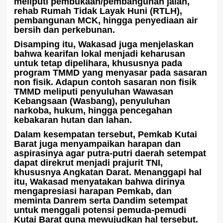
meliputi pembukaan/pembangunan jalan,
rehab Rumah Tidak Layak Huni (RTLH),
pembangunan MCK, hingga penyediaan air
bersih dan perkebunan.
Disamping itu, Wakasad juga menjelaskan
bahwa kearifan lokal menjadi keharusan
untuk tetap dipelihara, khususnya pada
program TMMD yang menyasar pada sasaran
non fisik. Adapun contoh sasaran non fisik
TMMD meliputi penyuluhan Wawasan
Kebangsaan (Wasbang), penyuluhan
narkoba, hukum, hingga pencegahan
kebakaran hutan dan lahan.
Dalam kesempatan tersebut, Pemkab Kutai
Barat juga menyampaikan harapan dan
aspirasinya agar putra-putri daerah setempat
dapat direkrut menjadi prajurit TNI,
khususnya Angkatan Darat. Menanggapi hal
itu, Wakasad menyatakan bahwa dirinya
mengapresiasi harapan Pemkab, dan
meminta Danrem serta Dandim setempat
untuk menggali potensi pemuda-pemudi
Kutai Barat guna mewujudkan hal tersebut.