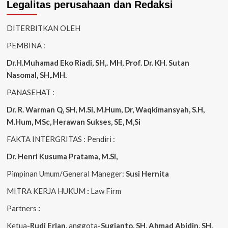
Legalitas perusahaan dan Redaksi
DITERBITKAN OLEH
PEMBINA :
Dr.H.Muhamad
Eko
Riadi
, SH,. MH
, Prof. Dr. KH. Sutan
Nasomal, SH,.MH.
PANASEHAT :
Dr. R. Warman Q, SH, M.Si, M.Hum
,
Dr, Waqkimansyah, S.H,
M.Hum, MSc
,
Herawan Sukses, SE, M,Si
FAKTA INTERGRITAS : Pendiri :
Dr. Henri
Kusuma
Pratama, M.Si
,
Pimpinan Umum/General Maneger:
Susi
Hernita
MITRA KERJA HUKUM
:
Law Firm
Partners
:
Ketua
-Rudi
Erlan
,
anggota
-Sugianto
, SH. Ahmad
Abidin
, SH,