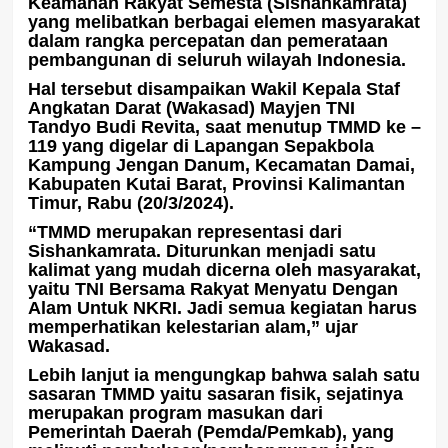
Keamanan Rakyat Semesta (Sishankamrata)
yang melibatkan berbagai elemen masyarakat
dalam rangka percepatan dan pemerataan
pembangunan di seluruh wilayah Indonesia.
Hal tersebut disampaikan Wakil Kepala Staf
Angkatan Darat (Wakasad) Mayjen TNI
Tandyo Budi Revita, saat menutup TMMD ke –
119 yang digelar di Lapangan Sepakbola
Kampung Jengan Danum, Kecamatan Damai,
Kabupaten Kutai Barat, Provinsi Kalimantan
Timur, Rabu (20/3/2024).
“TMMD merupakan representasi dari
Sishankamrata. Diturunkan menjadi satu
kalimat yang mudah dicerna oleh masyarakat,
yaitu TNI Bersama Rakyat Menyatu Dengan
Alam Untuk NKRI. Jadi semua kegiatan harus
memperhatikan kelestarian alam,” ujar
Wakasad.
Lebih lanjut ia mengungkap bahwa salah satu
sasaran TMMD yaitu sasaran fisik, sejatinya
merupakan program masukan dari
Pemerintah Daerah (Pemda/Pemkab), yang