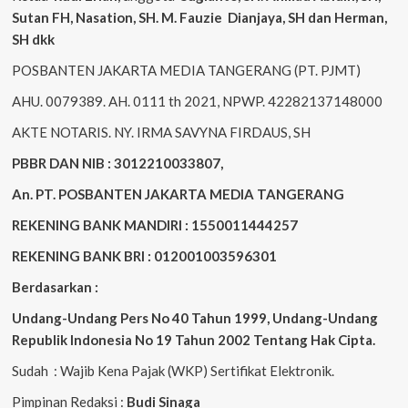
Sutan
FH,
Nasation
, SH. M.
Fauzie
Dianjaya
, SH dan Herman,
SH dkk
POSBANTEN JAKARTA MEDIA TANGERANG (PT. PJMT)
AHU. 0079389. AH. 0111 th 2021, NPWP. 42282137148000
AKTE NOTARIS. NY. IRMA SAVYNA FIRDAUS, SH
PBBR DAN NIB : 3012210033807,
An. PT. POSBANTEN JAKARTA MEDIA TANGERANG
REKENING BANK MANDIRI : 1550011444257
REKENING BANK BRI : 012001003596301
Berdasarkan :
Undang-Undang Pers No 40 Tahun 1999,
Undang-Undang
Republik Indonesia No 19 Tahun 2002 Tentang Hak Cipta
.
Sudah : Wajib Kena Pajak (WKP) Sertifikat Elektronik.
Pimpinan Redaksi :
Budi Sinaga