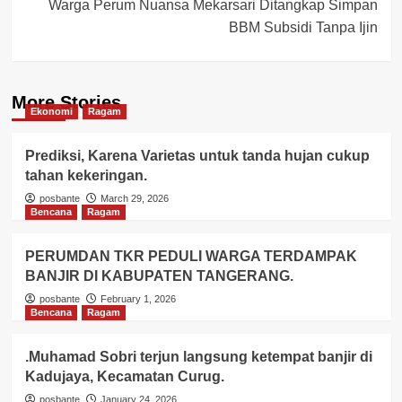
Warga Perum Nuansa Mekarsari Ditangkap Simpan
BBM Subsidi Tanpa Ijin
More Stories
Ekonomi
Ragam
Prediksi, Karena Varietas untuk tanda hujan cukup
tahan kekeringan.
posbante
March 29, 2026
Bencana
Ragam
PERUMDAN TKR PEDULI WARGA TERDAMPAK
BANJIR DI KABUPATEN TANGERANG.
posbante
February 1, 2026
Bencana
Ragam
.Muhamad Sobri terjun langsung ketempat banjir di
Kadujaya, Kecamatan Curug.
posbante
January 24, 2026