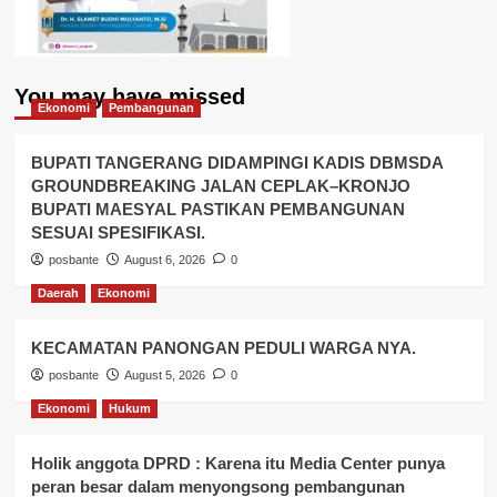
You may have missed
Ekonomi
Pembangunan
BUPATI TANGERANG DIDAMPINGI KADIS DBMSDA
GROUNDBREAKING JALAN CEPLAK–KRONJO
BUPATI MAESYAL PASTIKAN PEMBANGUNAN
SESUAI SPESIFIKASI.
posbante
August 6, 2026
0
Daerah
Ekonomi
KECAMATAN PANONGAN PEDULI WARGA NYA.
posbante
August 5, 2026
0
Ekonomi
Hukum
Holik anggota DPRD : Karena itu Media Center punya
peran besar dalam menyongsong pembangunan