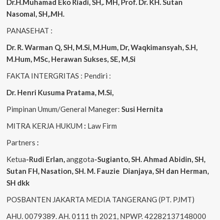
Dr.H.Muhamad
Eko
Riadi
, SH,. MH
, Prof. Dr. KH. Sutan
Nasomal, SH,.MH.
PANASEHAT :
Dr. R. Warman Q, SH, M.Si, M.Hum
,
Dr, Waqkimansyah, S.H,
M.Hum, MSc
,
Herawan Sukses, SE, M,Si
FAKTA INTERGRITAS : Pendiri :
Dr. Henri
Kusuma
Pratama, M.Si
,
Pimpinan Umum/General Maneger:
Susi
Hernita
MITRA KERJA HUKUM
:
Law Firm
Partners
:
Ketua
-Rudi
Erlan
,
anggota
-Sugianto
, SH. Ahmad
Abidin
, SH,
Sutan
FH,
Nasation
, SH. M.
Fauzie
Dianjaya
, SH dan Herman,
SH dkk
POSBANTEN JAKARTA MEDIA TANGERANG (PT. PJMT)
AHU. 0079389. AH. 0111 th 2021, NPWP. 42282137148000