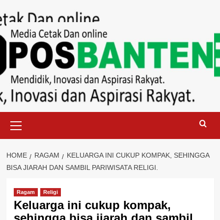
Skip
to
content
Primary
Menu
HOME
RAGAM
KELUARGA INI CUKUP KOMPAK, SEHINGGA
BISA JIARAH DAN SAMBIL PARIWISATA RELIGI.
Ragam
Religi
Keluarga ini cukup kompak,
sehingga bisa jiarah dan sambil