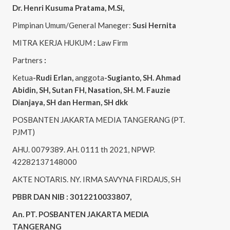
Dr. Henri
Kusuma
Pratama, M.Si
,
Pimpinan Umum/General Maneger:
Susi
Hernita
MITRA KERJA HUKUM
:
Law Firm
Partners
:
Ketua
-Rudi
Erlan
,
anggota
-Sugianto
, SH. Ahmad
Abidin
, SH,
Sutan
FH,
Nasation
, SH. M.
Fauzie
Dianjaya
, SH dan Herman, SH dkk
POSBANTEN JAKARTA MEDIA TANGERANG (PT.
PJMT)
AHU. 0079389. AH. 0111 th 2021, NPWP.
42282137148000
AKTE NOTARIS. NY. IRMA SAVYNA FIRDAUS, SH
PBBR DAN NIB : 3012210033807,
An. PT. POSBANTEN JAKARTA MEDIA
TANGERANG