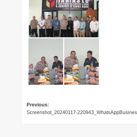
Post
Previous:
Screenshot_20240117-220943_WhatsAppBusines
navigation