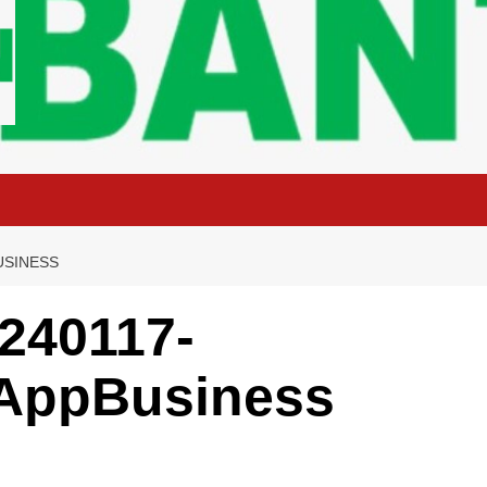
USINESS
240117-
AppBusiness