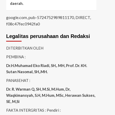
daerah.
google.com, pub-5724752989811170, DIRECT,
f08c47fec0942fa0
Legalitas perusahaan dan Redaksi
DITERBITKAN OLEH
PEMBINA :
Dr.H.Muhamad
Eko
Riadi
, SH,. MH
, Prof. Dr. KH.
Sutan Nasomal, SH,.MH.
PANASEHAT :
Dr. R. Warman Q, SH, M.Si, M.Hum
,
Dr,
Waqkimansyah, S.H, M.Hum, MSc
,
Herawan Sukses,
SE, M,Si
FAKTA INTERGRITAS : Pendiri :