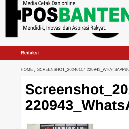
content
Redaksi
HOME
SCREENSHOT_20240117-220943_WHATSAPPB
Screenshot_20
220943_Whats