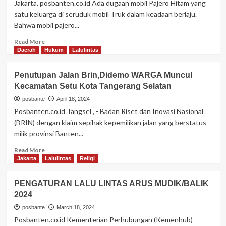
Jakarta, posbanten.co.id Ada dugaan mobil Pajero Hitam yang
mobil
satu keluarga di seruduk mobil Truk dalam keadaan berlaju.
truk
Bahwa mobil pajero...
adakah
di
Read
Read More
urus
more
Daerah
Hukum
Lalulintas
trayek
about
dan
Mobil
Penutupan Jalan Brin,Didemo WARGA Muncul
alat
Pajero
beratnya.
Kecamatan Setu Kota Tangerang Selatan
tidak
membuahkan
posbante
April 18, 2024
hasil
Posbanten.co.id Tangsel , - Badan Riset dan Inovasi Nasional
tidak
(BRIN) dengan klaim sepihak kepemilikan jalan yang berstatus
baik,
milik provinsi Banten...
sehingga
anak
Read
Read More
dan
more
Jakarta
Lalulintas
Religi
istri
about
maut
Penutupan
PENGATURAN LALU LINTAS ARUS MUDIK/BALIK
di
Jalan
Truk.
2024
Brin,Didemo
WARGA
posbante
March 18, 2024
Muncul
Posbanten.co.id Kementerian Perhubungan (Kemenhub)
Kecamatan