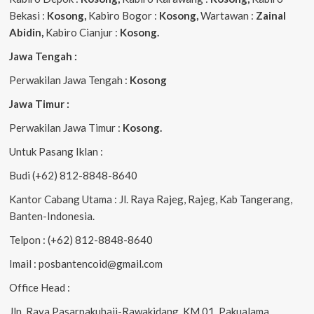
Bekasi :
Kosong,
Kabiro Bogor :
Kosong,
Wartawan :
Zainal
Abidin,
Kabiro Cianjur :
Kosong.
Jawa Tengah :
Perwakilan Jawa Tengah :
Kosong
Jawa Timur :
Perwakilan Jawa Timur :
Kosong.
Untuk Pasang Iklan :
Budi (+62) 812-8848-8640
Kantor Cabang Utama : Jl. Raya Rajeg, Rajeg, Kab Tangerang,
Banten-Indonesia.
Telpon : (+62) 812-8848-8640
Imail : posbantencoid@gmail.com
Office Head :
Jln. Raya Pasarpakuhaji-Rawakidang, KM 01, Pakualama,