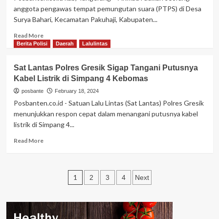
Wilayah
anggota pengawas tempat pemungutan suara (PTPS) di Desa
Kecamatan,
Surya Bahari, Kecamatan Pakuhaji, Kabupaten...
Warga
Bojonegoro
Read
Read More
Makin
more
Berita Polisi
Daerah
Lalulintas
Merasa
about
Aman
Usai
Sat Lantas Polres Gresik Sigap Tangani Putusnya
dan
Mengambil
Nyaman
Kabel Listrik di Simpang 4 Kebomas
Honor
Anggota
posbante
February 18, 2024
PTPS
Posbanten.co.id - Satuan Lalu Lintas (Sat Lantas) Polres Gresik
Pakuhaji
menunjukkan respon cepat dalam menangani putusnya kabel
Tangerang
listrik di Simpang 4...
Meninggal
Dunia.
Read
Read More
more
about
Sat
Posts
Lantas
1
2
3
4
Next
Polres
navigation
Gresik
Sigap
Tangani