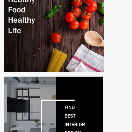
Putusnya
Kabel
Listrik
di
Simpang
4
Kebomas