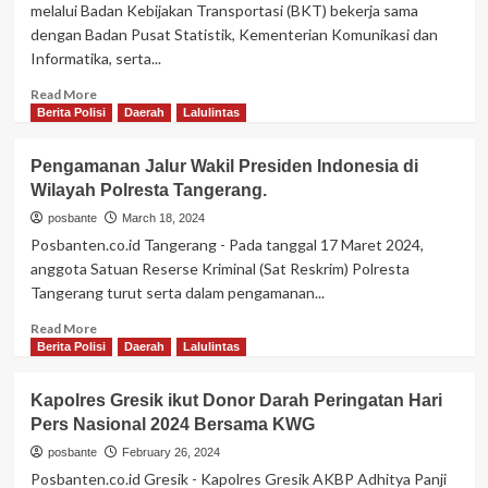
melalui Badan Kebijakan Transportasi (BKT) bekerja sama
Setu
dengan Badan Pusat Statistik, Kementerian Komunikasi dan
Kota
Informatika, serta...
Tangerang
Selatan
Read
Read More
more
Berita Polisi
Daerah
Lalulintas
about
PENGATURAN
Pengamanan Jalur Wakil Presiden Indonesia di
LALU
Wilayah Polresta Tangerang.
LINTAS
ARUS
posbante
March 18, 2024
MUDIK/BALIK
Posbanten.co.id Tangerang - Pada tanggal 17 Maret 2024,
2024
anggota Satuan Reserse Kriminal (Sat Reskrim) Polresta
Tangerang turut serta dalam pengamanan...
Read
Read More
more
Berita Polisi
Daerah
Lalulintas
about
Pengamanan
Kapolres Gresik ikut Donor Darah Peringatan Hari
Jalur
Pers Nasional 2024 Bersama KWG
Wakil
Presiden
posbante
February 26, 2024
Indonesia
Posbanten.co.id Gresik - Kapolres Gresik AKBP Adhitya Panji