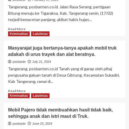
Tangerang, posbanten.co.id. Jalan Raya Serang, pertigaan
Bitung menuju ke Tigaraksa, Kab. Tangerang senin, (17/02)
terjadi kemacetan panjang, akibat habis hujan...
Read
Read More
more
Kriminalitas
Lalulintas
about
Warga
Masyarajat juga bertanya-tanya apakah mobil truk
pengendara
adakah di urus trayek dan alat beratnya.
bermotor
sempat
posbante
July 21, 2024
kena
Tangerang, posbanten.co.id Tanah yang di garap oleh pihaj
kemacetan
pengusaha galuan tanah di Desa Gibtung, Kecamatan Sukadiri,
panjang,
Kab Tangerang, ramai di...
bahkan
informasi
Read
Read More
tidak
more
Kriminalitas
Lalulintas
sabar.
about
Masyarajat
Mobil Pajero tidak membuahkan hasil tidak baik,
juga
sehingga anak dan istri maut di Truk.
bertanya-
tanya
posbante
June 23, 2024
apakah