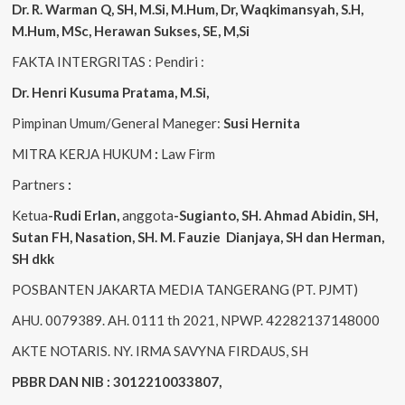
Dr. R. Warman Q, SH, M.Si, M.Hum
,
Dr, Waqkimansyah, S.H,
M.Hum, MSc
,
Herawan Sukses, SE, M,Si
FAKTA INTERGRITAS : Pendiri :
Dr. Henri
Kusuma
Pratama, M.Si
,
Pimpinan Umum/General Maneger:
Susi
Hernita
MITRA KERJA HUKUM
:
Law Firm
Partners
:
Ketua
-Rudi
Erlan
,
anggota
-Sugianto
, SH. Ahmad
Abidin
, SH,
Sutan
FH,
Nasation
, SH. M.
Fauzie
Dianjaya
, SH dan Herman,
SH dkk
POSBANTEN JAKARTA MEDIA TANGERANG (PT. PJMT)
AHU. 0079389. AH. 0111 th 2021, NPWP. 42282137148000
AKTE NOTARIS. NY. IRMA SAVYNA FIRDAUS, SH
PBBR DAN NIB : 3012210033807,