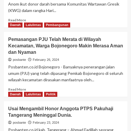
di
Anom ikut donor darah bersama Komunitas Wartawan Gresik
Wilayah
(KWG) dalam rangka Hari...
Polresta
Tangerang.
Read
Read More
more
Daerah
Lalulintas
Pembangunan
about
Kapolres
Pemasangan PJU Telah Merata di Wilayah
Gresik
Kecamatan, Warga Bojonegoro Makin Merasa Aman
ikut
dan Nyaman
Donor
Darah
posbante
February 26, 2024
Peringatan
Posbanten.co.id Bojonegoro - Banyaknya penerangan jalan
Hari
umum (PJU) yang telah dipasang Pemkab Bojonegoro di seluruh
Pers
wilayah kecamatan dirasakan manfaatnya oleh...
Nasional
2024
Read
Read More
Bersama
more
Daerah
Lalulintas
Politik
KWG
about
Pemasangan
Usai Mengambil Honor Anggota PTPS Pakuhaji
PJU
Tangerang Meninggal Dunia.
Telah
Merata
posbante
February 23, 2024
di
Posbanten.co.id kab, Tangerang – Ahmad Fadillah seorang