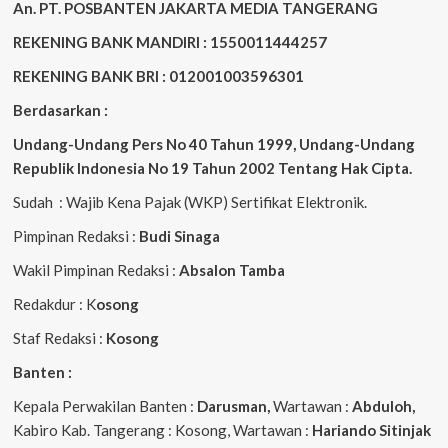
An. PT. POSBANTEN JAKARTA MEDIA TANGERANG
REKENING BANK MANDIRI : 1550011444257
REKENING BANK BRI : 012001003596301
Berdasarkan :
Undang-Undang Pers No 40 Tahun 1999,
Undang-Undang
Republik Indonesia No 19 Tahun 2002 Tentang Hak Cipta
.
Sudah : Wajib Kena Pajak (WKP) Sertifikat Elektronik.
Pimpinan Redaksi :
Budi Sinaga
Wakil Pimpinan Redaksi :
Absalon Tamba
Redakdur : K
osong
Staf Redaksi :
Kosong
Banten :
Kepala Perwakilan Banten :
Darusman,
Wartawan :
Abduloh,
Kabiro Kab. Tangerang : Kosong, Wartawan :
Hariando Sitinjak