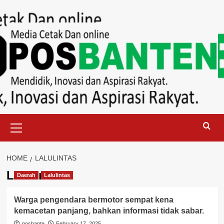
Skip
to
content
Primary
Menu
HOME
LALULINTAS
Lalulintas
Daerah
Lalulintas
Warga pengendara bermotor sempat kena
kemacetan panjang, bahkan informasi tidak sabar.
posbante
February 17, 2025