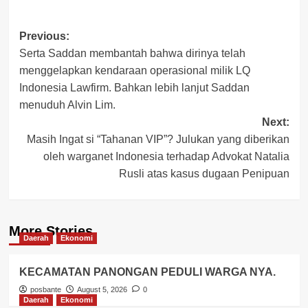
Post
Previous:
Serta Saddan membantah bahwa dirinya telah
navigation
menggelapkan kendaraan operasional milik LQ
Indonesia Lawfirm. Bahkan lebih lanjut Saddan
menuduh Alvin Lim.
Next:
Masih Ingat si “Tahanan VIP”? Julukan yang diberikan
oleh warganet Indonesia terhadap Advokat Natalia
Rusli atas kasus dugaan Penipuan
More Stories
Daerah
Ekonomi
KECAMATAN PANONGAN PEDULI WARGA NYA.
posbante
August 5, 2026
0
Daerah
Ekonomi