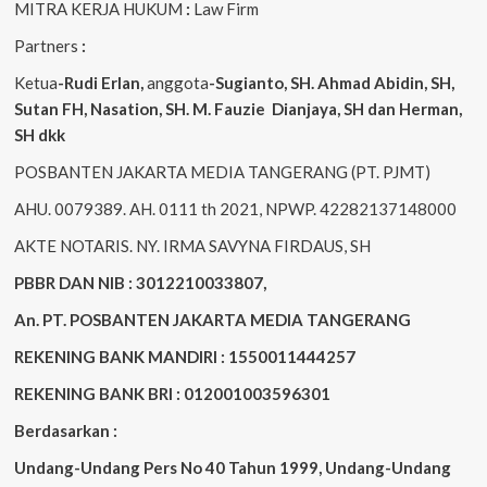
MITRA KERJA HUKUM
:
Law Firm
Partners
:
Ketua
-Rudi
Erlan
,
anggota
-Sugianto
, SH. Ahmad
Abidin
, SH,
Sutan
FH,
Nasation
, SH. M.
Fauzie
Dianjaya
, SH dan Herman,
SH dkk
POSBANTEN JAKARTA MEDIA TANGERANG (PT. PJMT)
AHU. 0079389. AH. 0111 th 2021, NPWP. 42282137148000
AKTE NOTARIS. NY. IRMA SAVYNA FIRDAUS, SH
PBBR DAN NIB : 3012210033807,
An. PT. POSBANTEN JAKARTA MEDIA TANGERANG
REKENING BANK MANDIRI : 1550011444257
REKENING BANK BRI : 012001003596301
Berdasarkan :
Undang-Undang Pers No 40 Tahun 1999,
Undang-Undang