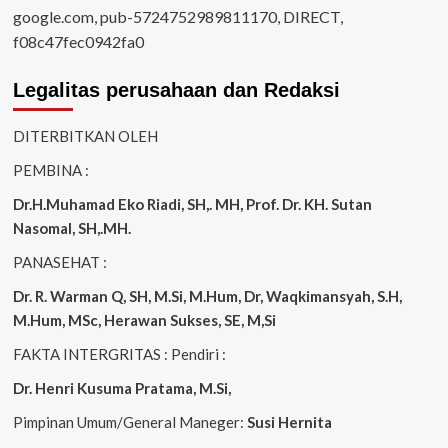
google.com, pub-5724752989811170, DIRECT,
f08c47fec0942fa0
Legalitas perusahaan dan Redaksi
DITERBITKAN OLEH
PEMBINA :
Dr.H.Muhamad
Eko
Riadi
, SH,. MH
, Prof. Dr. KH. Sutan
Nasomal, SH,.MH.
PANASEHAT :
Dr. R. Warman Q, SH, M.Si, M.Hum
,
Dr, Waqkimansyah, S.H,
M.Hum, MSc
,
Herawan Sukses, SE, M,Si
FAKTA INTERGRITAS : Pendiri :
Dr. Henri
Kusuma
Pratama, M.Si
,
Pimpinan Umum/General Maneger:
Susi
Hernita