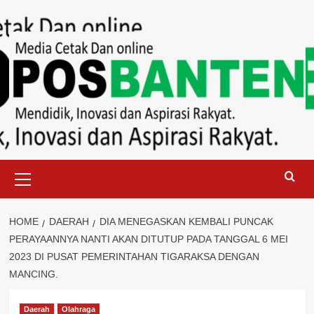
Skip
to
content
Primary
Menu
HOME
DAERAH
DIA MENEGASKAN KEMBALI PUNCAK
PERAYAANNYA NANTI AKAN DITUTUP PADA TANGGAL 6 MEI
2023 DI PUSAT PEMERINTAHAN TIGARAKSA DENGAN
MANCING.
Daerah
Olahraga