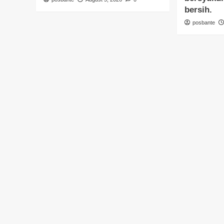
bersih.
posbante