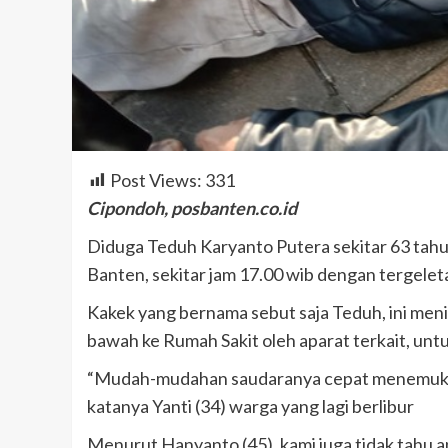
Post Views:
331
Cipondoh, posbanten.co.id
Diduga Teduh Karyanto Putera sekitar 63 tahu
Banten, sekitar jam 17.00 wib dengan tergelet
Kakek yang bernama sebut saja Teduh, ini meni
bawah ke Rumah Sakit oleh aparat terkait, untuk
“Mudah-mudahan saudaranya cepat menemukan,
katanya Yanti (34) warga yang lagi berlibur
Menurut Hanyanto (45), kami juga tidak tahu 