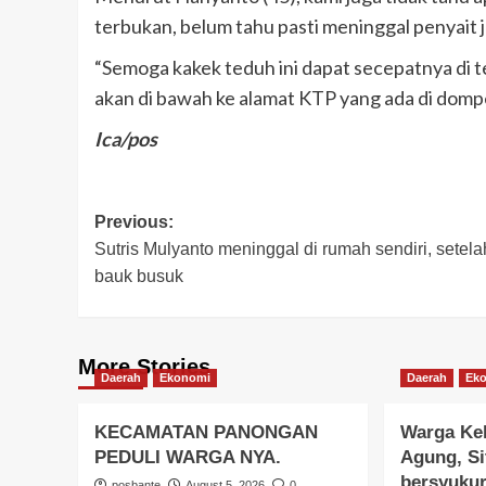
terbukan, belum tahu pasti meninggal penyait 
“Semoga kakek teduh ini dapat secepatnya di t
akan di bawah ke alamat KTP yang ada di dompe
Ica/pos
Post
Previous:
Sutris Mulyanto meninggal di rumah sendiri, setela
navigation
bauk busuk
More Stories
Daerah
Ekonomi
Daerah
Ek
KECAMATAN PANONGAN
Warga Ke
PEDULI WARGA NYA.
Agung, Si
bersyukur
posbante
August 5, 2026
0