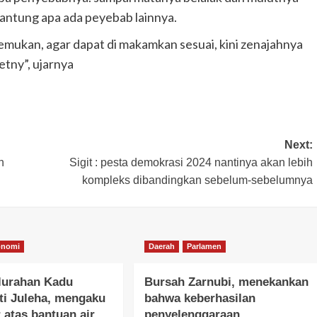
jantung apa ada peyebab lainnya.
emukan, agar dapat di makamkan sesuai, kini zenajahnya
tny”, ujarnya
Next:
h
Sigit : pesta demokrasi 2024 nantinya akan lebih
kompleks dibandingkan sebelum-sebelumnya
onomi
Daerah
Parlamen
lurahan Kadu
Bursah Zarnubi, menekankan
ti Juleha, mengaku
bahwa keberhasilan
 atas bantuan air
penyelenggaraan