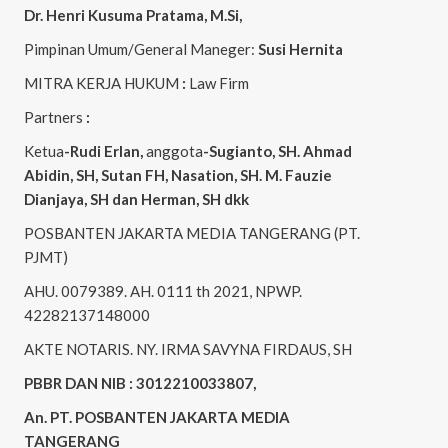
Dr. Henri
Kusuma
Pratama, M.Si
,
Pimpinan Umum/General Maneger:
Susi
Hernita
MITRA KERJA HUKUM
:
Law Firm
Partners
:
Ketua
-Rudi
Erlan
,
anggota
-Sugianto
, SH. Ahmad
Abidin
, SH,
Sutan
FH,
Nasation
, SH. M.
Fauzie
Dianjaya
, SH dan Herman, SH dkk
POSBANTEN JAKARTA MEDIA TANGERANG (PT.
PJMT)
AHU. 0079389. AH. 0111 th 2021, NPWP.
42282137148000
AKTE NOTARIS. NY. IRMA SAVYNA FIRDAUS, SH
PBBR DAN NIB : 3012210033807,
An. PT. POSBANTEN JAKARTA MEDIA
TANGERANG