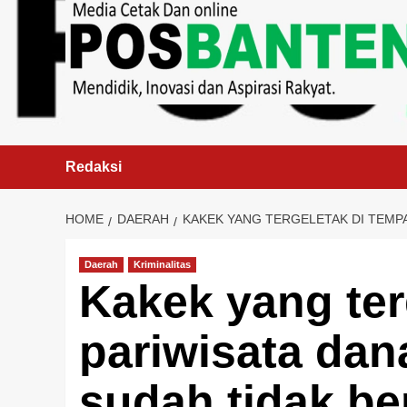
content
Redaksi
HOME
DAERAH
KAKEK YANG TERGELETAK DI TEMP
Daerah
Kriminalitas
Kakek yang ter
pariwisata dan
sudah tidak b