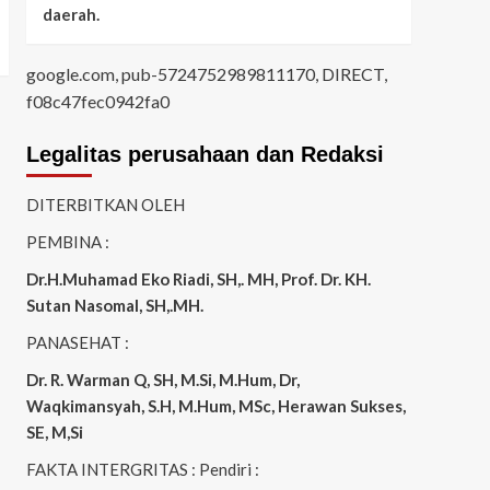
daerah.
google.com, pub-5724752989811170, DIRECT,
f08c47fec0942fa0
Legalitas perusahaan dan Redaksi
DITERBITKAN OLEH
PEMBINA :
Dr.H.Muhamad
Eko
Riadi
, SH,. MH
, Prof. Dr. KH.
Sutan Nasomal, SH,.MH.
PANASEHAT :
Dr. R. Warman Q, SH, M.Si, M.Hum
,
Dr,
Waqkimansyah, S.H, M.Hum, MSc
,
Herawan Sukses,
SE, M,Si
FAKTA INTERGRITAS : Pendiri :