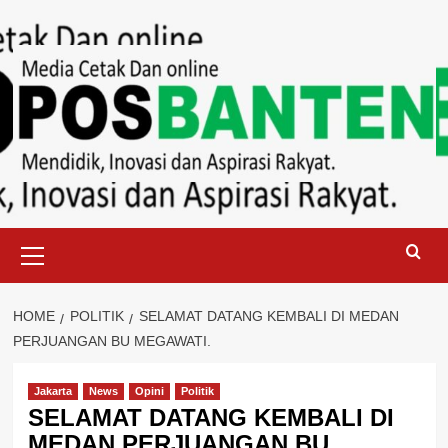
Skip
to
content
Primary
Menu
HOME
POLITIK
SELAMAT DATANG KEMBALI DI MEDAN
PERJUANGAN BU MEGAWATI.
Jakarta
News
Opini
Politik
SELAMAT DATANG KEMBALI DI
MEDAN PERJUANGAN BU