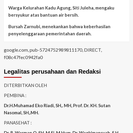
Warga Kelurahan Kadu Agung, Siti Juleha, mengaku
bersyukur atas bantuan air bersih.
Bursah Zarnubi, menekankan bahwa keberhasilan
penyelenggaraan pemerintahan daerah.
google.com, pub-5724752989811170, DIRECT,
f08c47fec0942fa0
Legalitas perusahaan dan Redaksi
DITERBITKAN OLEH
PEMBINA :
Dr.H.Muhamad
Eko
Riadi
, SH,. MH
, Prof. Dr. KH. Sutan
Nasomal, SH,.MH.
PANASEHAT :
Dr. R. Warman Q, SH, M.Si, M.Hum
,
Dr, Waqkimansyah, S.H,