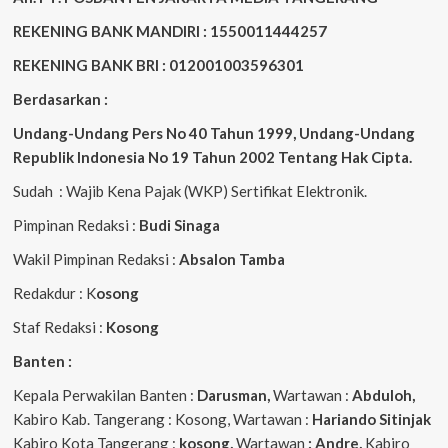
REKENING BANK MANDIRI : 1550011444257
REKENING BANK BRI : 012001003596301
Berdasarkan :
Undang-Undang Pers No 40 Tahun 1999,
Undang-Undang
Republik Indonesia No 19 Tahun 2002 Tentang Hak Cipta
.
Sudah : Wajib Kena Pajak (WKP) Sertifikat Elektronik.
Pimpinan Redaksi :
Budi Sinaga
Wakil Pimpinan Redaksi :
Absalon Tamba
Redakdur : K
osong
Staf Redaksi :
Kosong
Banten :
Kepala Perwakilan Banten :
Darusman,
Wartawan :
Abduloh,
Kabiro Kab. Tangerang : Kosong, Wartawan :
Hariando Sitinjak
Kabiro Kota Tangerang :
kosong,
Wartawan
: Andre,
Kabiro