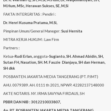
M.Hum, MSc
,
Herawan Sukses, SE, M,Si
FAKTA INTERGRITAS : Pendiri :
Dr. Henri
Kusuma
Pratama, M.Si
,
Pimpinan Umum/General Maneger:
Susi
Hernita
MITRA KERJA HUKUM
:
Law Firm
Partners
:
Ketua
-Rudi
Erlan
,
anggota
-Sugianto
, SH. Ahmad
Abidin
, SH,
Sutan
FH,
Nasation
, SH. M.
Fauzie
Dianjaya
, SH dan Herman,
SH dkk
POSBANTEN JAKARTA MEDIA TANGERANG (PT. PJMT)
AHU. 0079389. AH. 0111 th 2021, NPWP. 42282137148000
AKTE NOTARIS. NY. IRMA SAVYNA FIRDAUS, SH
PBBR DAN NIB : 3012210033807,
An. PT. POSBANTEN JAKARTA MEDIA TANGERANG