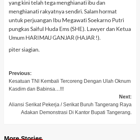
yang kini telah tega menghianati ibu dan
menghianati rakyatnya sendiri. Salam hormat
untuk perjuangan Ibu Megawati Soekarno Putri
pungkas Saiful Huda Ems (SHE). Lawyer dan Ketua
Umum HARIMAU GANJAR (HAJAR !).
piter siagian.
Post
Previous:
Kesatuan TNI Kembali Tercoreng Dengan Ulah Oknum
navigation
Kasdim dan Babinsa…!!!
Next:
Aliansi Serikat Pekerja / Serikat Buruh Tangerang Raya
Adakan Demonstrasi Di Kantor Bupati Tangerang.
More Stories