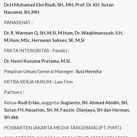
Dr.H.Muhamad
Eko
Riadi
, SH,. MH
, Prof. Dr. KH. Sutan
Nasomal, SH,.MH.
PANASEHAT :
Dr. R. Warman Q, SH, M.Si, M.Hum
,
Dr, Waqkimansyah, S.H,
M.Hum, MSc
,
Herawan Sukses, SE, M,Si
FAKTA INTERGRITAS : Pendiri :
Dr. Henri
Kusuma
Pratama, M.Si
,
Pimpinan Umum/General Maneger:
Susi
Hernita
MITRA KERJA HUKUM
:
Law Firm
Partners
:
Ketua
-Rudi
Erlan
,
anggota
-Sugianto
, SH. Ahmad
Abidin
, SH,
Sutan
FH,
Nasation
, SH. M.
Fauzie
Dianjaya
, SH dan Herman,
SH dkk
POSBANTEN JAKARTA MEDIA TANGERANG (PT. PJMT)