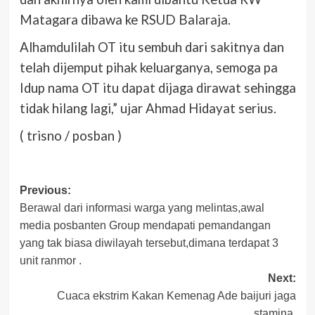
Matagara dibawa ke RSUD Balaraja.
Alhamdulilah OT itu sembuh dari sakitnya dan
telah dijemput pihak keluarganya, semoga pa
Idup nama OT itu dapat dijaga dirawat sehingga
tidak hilang lagi,” ujar Ahmad Hidayat serius.
( trisno / posban )
Post
Previous:
Berawal dari informasi warga yang melintas,awal
navigation
media posbanten Group mendapati pemandangan
yang tak biasa diwilayah tersebut,dimana terdapat 3
unit ranmor .
Next:
Cuaca ekstrim Kakan Kemenag Ade baijuri jaga
stamina.