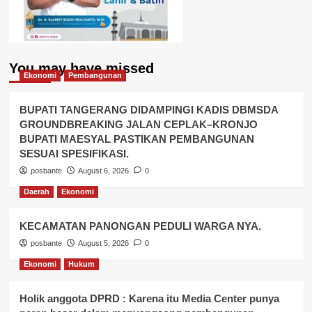
You may have missed
Ekonomi
Pembangunan
BUPATI TANGERANG DIDAMPINGI KADIS DBMSDA
GROUNDBREAKING JALAN CEPLAK–KRONJO
BUPATI MAESYAL PASTIKAN PEMBANGUNAN
SESUAI SPESIFIKASI.
posbante
August 6, 2026
0
Daerah
Ekonomi
KECAMATAN PANONGAN PEDULI WARGA NYA.
posbante
August 5, 2026
0
Ekonomi
Hukum
Holik anggota DPRD : Karena itu Media Center punya