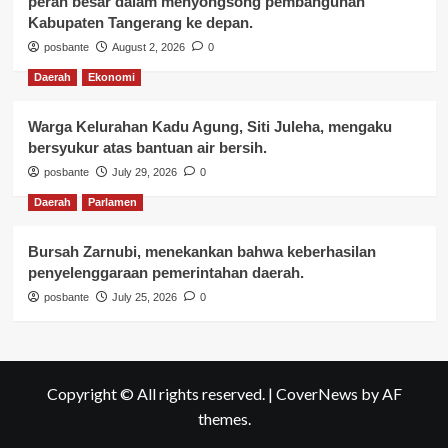
peran besar dalam menyongsong pembangunan
Kabupaten Tangerang ke depan.
posbante
August 2, 2026
0
Daerah
Ekonomi
Warga Kelurahan Kadu Agung, Siti Juleha, mengaku
bersyukur atas bantuan air bersih.
posbante
July 29, 2026
0
Daerah
Parlamen
Bursah Zarnubi, menekankan bahwa keberhasilan
penyelenggaraan pemerintahan daerah.
posbante
July 25, 2026
0
Copyright © All rights reserved.
|
CoverNews
by AF
themes.