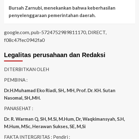
Bursah Zarnubi, menekankan bahwa keberhasilan
penyelenggaraan pemerintahan daerah.
google.com, pub-5724752989811170, DIRECT,
f08c47fec0942fa0
Legalitas perusahaan dan Redaksi
DITERBITKAN OLEH
PEMBINA :
Dr.H.Muhamad
Eko
Riadi
, SH,. MH
, Prof. Dr. KH. Sutan
Nasomal, SH,.MH.
PANASEHAT :
Dr. R. Warman Q, SH, M.Si, M.Hum
,
Dr, Waqkimansyah, S.H,
M.Hum, MSc
,
Herawan Sukses, SE, M,Si
FAKTA INTERGRITAS : Pendiri :