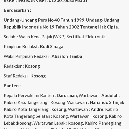
REKENING BANK BRI : 012001003596301
Berdasarkan :
Undang-Undang Pers No 40 Tahun 1999,
Undang-Undang
Republik Indonesia No 19 Tahun 2002 Tentang Hak Cipta
.
Sudah : Wajib Kena Pajak (WKP) Sertifikat Elektronik.
Pimpinan Redaksi :
Budi Sinaga
Wakil Pimpinan Redaksi :
Absalon Tamba
Redakdur : K
osong
Staf Redaksi :
Kosong
Banten :
Kepala Perwakilan Banten :
Darusman,
Wartawan :
Abduloh,
Kabiro Kab. Tangerang : Kosong, Wartawan :
Hariando Sitinjak
Kabiro Kota Tangerang :
kosong,
Wartawan
: Andre,
Kabiro
Kota Tangerang Selatan : Kosong, Wartawan :
kosong,
Kabiro
Lebak :
kosong,
Wartawan Lebak :
kosong,
Kabiro Pandeglang :