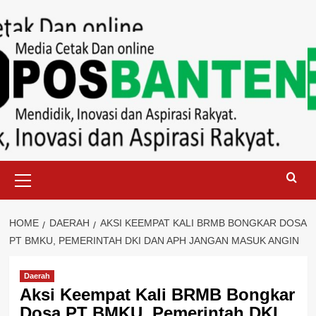
Skip
to
content
Primary
Menu
HOME
DAERAH
AKSI KEEMPAT KALI BRMB BONGKAR DOSA
PT BMKU, PEMERINTAH DKI DAN APH JANGAN MASUK ANGIN
Daerah
Aksi Keempat Kali BRMB Bongkar
Dosa PT BMKU, Pemerintah DKI