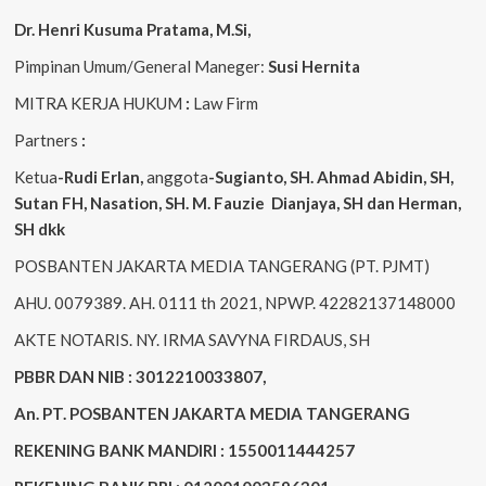
Dr. Henri
Kusuma
Pratama, M.Si
,
Pimpinan Umum/General Maneger:
Susi
Hernita
MITRA KERJA HUKUM
:
Law Firm
Partners
:
Ketua
-Rudi
Erlan
,
anggota
-Sugianto
, SH. Ahmad
Abidin
, SH,
Sutan
FH,
Nasation
, SH. M.
Fauzie
Dianjaya
, SH dan Herman,
SH dkk
POSBANTEN JAKARTA MEDIA TANGERANG (PT. PJMT)
AHU. 0079389. AH. 0111 th 2021, NPWP. 42282137148000
AKTE NOTARIS. NY. IRMA SAVYNA FIRDAUS, SH
PBBR DAN NIB : 3012210033807,
An. PT. POSBANTEN JAKARTA MEDIA TANGERANG
REKENING BANK MANDIRI : 1550011444257