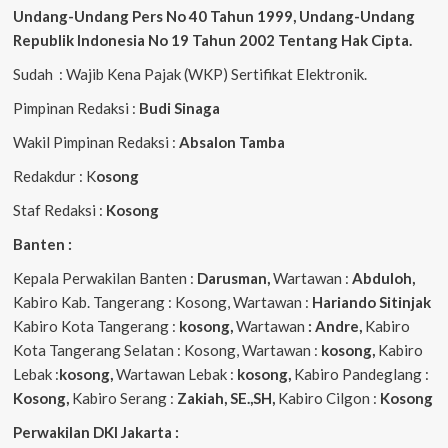
Undang-Undang Pers No 40 Tahun 1999,
Undang-Undang
Republik Indonesia No 19 Tahun 2002 Tentang Hak Cipta
.
Sudah : Wajib Kena Pajak (WKP) Sertifikat Elektronik.
Pimpinan Redaksi :
Budi Sinaga
Wakil Pimpinan Redaksi :
Absalon Tamba
Redakdur : K
osong
Staf Redaksi :
Kosong
Banten :
Kepala Perwakilan Banten :
Darusman,
Wartawan :
Abduloh,
Kabiro Kab. Tangerang : Kosong, Wartawan :
Hariando Sitinjak
Kabiro Kota Tangerang :
kosong,
Wartawan
: Andre,
Kabiro
Kota Tangerang Selatan : Kosong, Wartawan :
kosong,
Kabiro
Lebak :
kosong,
Wartawan Lebak :
kosong,
Kabiro Pandeglang :
Kosong,
Kabiro Serang :
Zakiah, SE.,SH,
Kabiro Cilgon :
Kosong
Perwakilan DKI Jakarta :