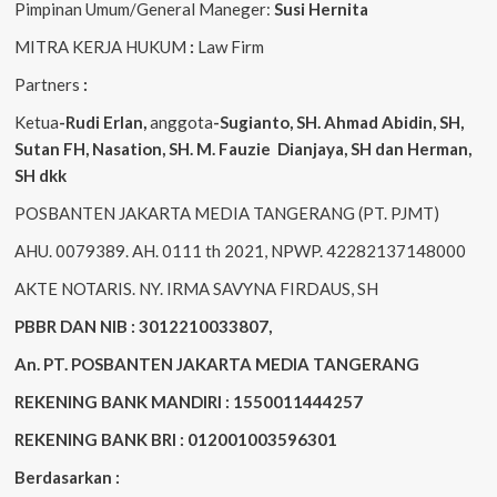
Pimpinan Umum/General Maneger:
Susi
Hernita
MITRA KERJA HUKUM
:
Law Firm
Partners
:
Ketua
-Rudi
Erlan
,
anggota
-Sugianto
, SH. Ahmad
Abidin
, SH,
Sutan
FH,
Nasation
, SH. M.
Fauzie
Dianjaya
, SH dan Herman,
SH dkk
POSBANTEN JAKARTA MEDIA TANGERANG (PT. PJMT)
AHU. 0079389. AH. 0111 th 2021, NPWP. 42282137148000
AKTE NOTARIS. NY. IRMA SAVYNA FIRDAUS, SH
PBBR DAN NIB : 3012210033807,
An. PT. POSBANTEN JAKARTA MEDIA TANGERANG
REKENING BANK MANDIRI : 1550011444257
REKENING BANK BRI : 012001003596301
Berdasarkan :