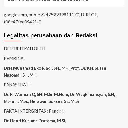
google.com, pub-5724752989811170, DIRECT,
f08c47fec0942fa0
Legalitas perusahaan dan Redaksi
DITERBITKAN OLEH
PEMBINA :
Dr.H.Muhamad
Eko
Riadi
, SH,. MH
, Prof. Dr. KH. Sutan
Nasomal, SH,.MH.
PANASEHAT :
Dr. R. Warman Q, SH, M.Si, M.Hum
,
Dr, Waqkimansyah, S.H,
M.Hum, MSc
,
Herawan Sukses, SE, M,Si
FAKTA INTERGRITAS : Pendiri :
Dr. Henri
Kusuma
Pratama, M.Si
,