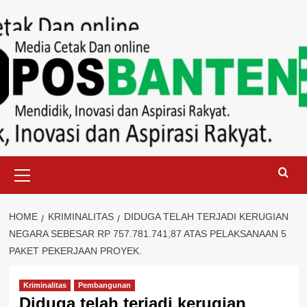
Skip
to
content
Primary
Menu
HOME
KRIMINALITAS
DIDUGA TELAH TERJADI KERUGIAN
NEGARA SEBESAR RP 757.781.741,87 ATAS PELAKSANAAN 5
PAKET PEKERJAAN PROYEK.
Kriminalitas
Pembangunan
Diduga telah terjadi kerugian