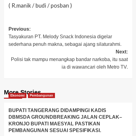
( R.manik / budi / posban )
Post
Previous:
Tasyakuran PT. Melody Snack Indonesia digelar
navigation
sederhana penuh makna, sebagai ajang silaturahmi.
Next:
Polisi tak mampu menangkap bandar narkoba, itu saat
ia di wawancari oleh Metro TV.
More Stories
Ekonomi
Pembangunan
BUPATI TANGERANG DIDAMPINGI KADIS
DBMSDA GROUNDBREAKING JALAN CEPLAK–
KRONJO BUPATI MAESYAL PASTIKAN
PEMBANGUNAN SESUAI SPESIFIKASI.