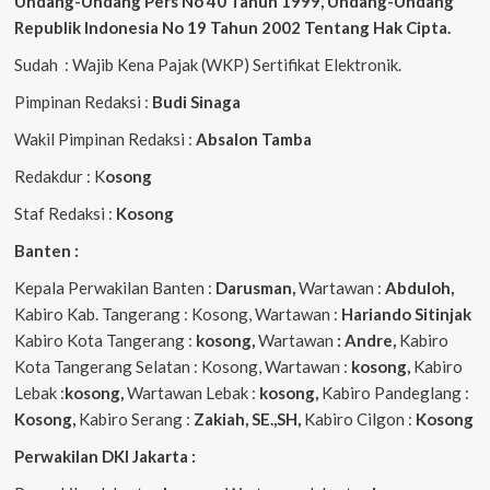
Undang-Undang Pers No 40 Tahun 1999,
Undang-Undang
Republik Indonesia No 19 Tahun 2002 Tentang Hak Cipta
.
Sudah : Wajib Kena Pajak (WKP) Sertifikat Elektronik.
Pimpinan Redaksi :
Budi Sinaga
Wakil Pimpinan Redaksi :
Absalon Tamba
Redakdur : K
osong
Staf Redaksi :
Kosong
Banten :
Kepala Perwakilan Banten :
Darusman,
Wartawan :
Abduloh,
Kabiro Kab. Tangerang : Kosong, Wartawan :
Hariando Sitinjak
Kabiro Kota Tangerang :
kosong,
Wartawan
: Andre,
Kabiro
Kota Tangerang Selatan : Kosong, Wartawan :
kosong,
Kabiro
Lebak :
kosong,
Wartawan Lebak :
kosong,
Kabiro Pandeglang :
Kosong,
Kabiro Serang :
Zakiah, SE.,SH,
Kabiro Cilgon :
Kosong
Perwakilan DKI Jakarta :