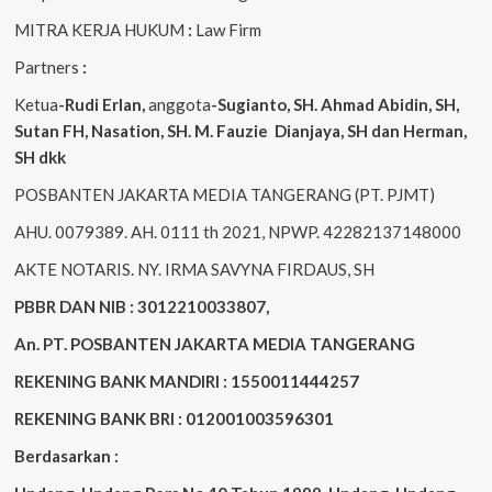
MITRA KERJA HUKUM
:
Law Firm
Partners
:
Ketua
-Rudi
Erlan
,
anggota
-Sugianto
, SH. Ahmad
Abidin
, SH,
Sutan
FH,
Nasation
, SH. M.
Fauzie
Dianjaya
, SH dan Herman,
SH dkk
POSBANTEN JAKARTA MEDIA TANGERANG (PT. PJMT)
AHU. 0079389. AH. 0111 th 2021, NPWP. 42282137148000
AKTE NOTARIS. NY. IRMA SAVYNA FIRDAUS, SH
PBBR DAN NIB : 3012210033807,
An. PT. POSBANTEN JAKARTA MEDIA TANGERANG
REKENING BANK MANDIRI : 1550011444257
REKENING BANK BRI : 012001003596301
Berdasarkan :