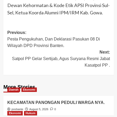
Dewan Kehormatan & Kode Etik APSI Provinsi Sul-
Sel, Ketua Koorda Alumni IPM/IRM Kab. Gowa.
Post
Previous:
Pesta Pengukuhan, Dan Deklarasi Pasukan 08 Di
navigation
Wilayah DPD Provinsi Banten.
Next:
Satpol PP Gelar Sertijab, Agus Suryana Resmi Jabat
Kasatpol PP .
More Stories
Daerah
Ekonomi
KECAMATAN PANONGAN PEDULI WARGA NYA.
posbante
August 5, 2026
0
Ekonomi
Hukum