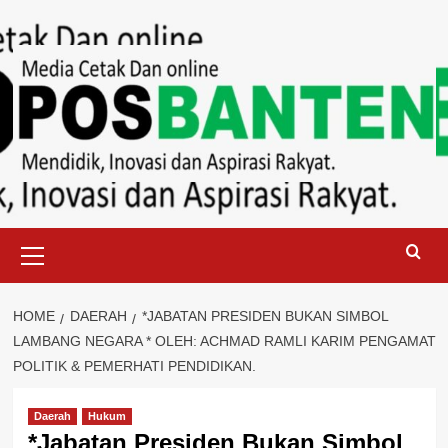
Skip
to
content
Primary
Menu
HOME
DAERAH
*JABATAN PRESIDEN BUKAN SIMBOL
LAMBANG NEGARA * OLEH: ACHMAD RAMLI KARIM PENGAMAT
POLITIK & PEMERHATI PENDIDIKAN.
Daerah
Hukum
*Jabatan Presiden Bukan Simbol