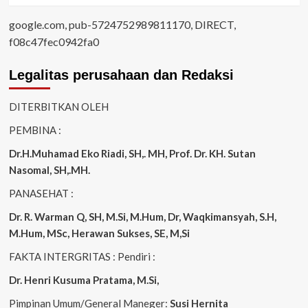
google.com, pub-5724752989811170, DIRECT,
f08c47fec0942fa0
Legalitas perusahaan dan Redaksi
DITERBITKAN OLEH
PEMBINA :
Dr.H.Muhamad
Eko
Riadi
, SH,. MH
, Prof. Dr. KH. Sutan
Nasomal, SH,.MH.
PANASEHAT :
Dr. R. Warman Q, SH, M.Si, M.Hum
,
Dr, Waqkimansyah, S.H,
M.Hum, MSc
,
Herawan Sukses, SE, M,Si
FAKTA INTERGRITAS : Pendiri :
Dr. Henri
Kusuma
Pratama, M.Si
,
Pimpinan Umum/General Maneger:
Susi
Hernita